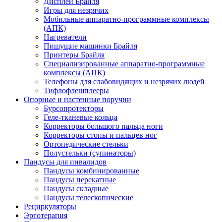
Дисплеи Брайля
Игры для незрячих
Мобильные аппаратно-программные комплексы
(АПК)
Нагреватели
Пишущие машинки Брайля
Принтеры Брайля
Специализированные аппаратно-программные
комплексы (АПК)
Телефоны для слабовидящих и незрячих людей
Тифлофлешплееры
Опорные и настенные поручни
Бурсопротекторы
Геле-тканевые кольца
Корректоры большого пальца ноги
Корректоры стопы и пальцев ног
Ортопедические стельки
Полустельки (супинаторы)
Пандусы для инвалидов
Пандусы комбинированные
Пандусы перекатные
Пандусы складные
Пандусы телескопические
Рециркуляторы
Эрготерапия