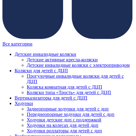
Все категории
Детские инвалидные коляски
Детские активные кресла-коляски
Детские инвалидные коляски с электроприводом
Коляски для детей с ДЦП
Прогулочные инвалидные коляски для детей с
ДЦП
Коляска комнатная для детей с ДЦП
Коляски типа «Трость» для детей с ДЦП
Вертикализаторы для детей с ДЦП
Ходунки
Заднеопорные ходунки для детей с дцп
Переднеопорные ходунки для детей с дцп
Ходунки детские дцп с поддержкой
Ходунки на колесах для детей дцп
Ходунки роллаторы для детей с дцп