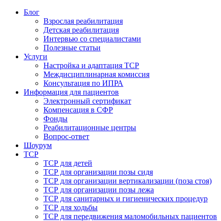
Блог
Взрослая реабилитация
Детская реабилитация
Интервью со специалистами
Полезные статьи
Услуги
Настройка и адаптация ТСР
Междисциплинарная комиссия
Консультация по ИПРА
Информация для пациентов
Электронный сертификат
Компенсация в СФР
Фонды
Реабилитационные центры
Вопрос-ответ
Шоурум
ТСР
ТСР для детей
ТСР для организации позы сидя
ТСР для организации вертикализации (поза стоя)
ТСР для организации позы лежа
ТСР для санитарных и гигиенических процедур
ТСР для ходьбы
ТСР для передвижения маломобильных пациентов