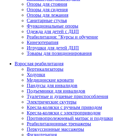
Опоры для стояния
Опоры для сидения
Опоры для лежания
Санитарные стулья
Функциональные опоры
Одежда для детей с ДЦП
Реабилитация: "Курсы и обучение
Кинезотерапия
Игрушки для детей ДЦП
Товары для позиционирования
Взрослая реабилитация
Вертикализаторы
Ходунки
Медицинские кровати
Пандусы для инвалидов
Подъемники для инвалидов
Туалетные и душевые приспособления
Электрические скутеры
Кресла-коляски с ручным приводом
Кресла-коляски с электроприводом
Противопролежневый матрас и подушки
Реабилитационные тренажеры
Перкуссионные массажеры
Физиотерапия