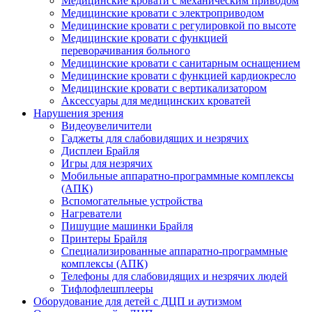
Медицинские кровати с механическим приводом
Медицинские кровати с электроприводом
Медицинские кровати с регулировкой по высоте
Медицинские кровати с функцией
переворачивания больного
Медицинские кровати с санитарным оснащением
Медицинские кровати с функцией кардиокресло
Медицинские кровати с вертикализатором
Аксессуары для медицинских кроватей
Нарушения зрения
Видеоувеличители
Гаджеты для слабовидящих и незрячих
Дисплеи Брайля
Игры для незрячих
Мобильные аппаратно-программные комплексы
(АПК)
Вспомогательные устройства
Нагреватели
Пишущие машинки Брайля
Принтеры Брайля
Специализированные аппаратно-программные
комплексы (АПК)
Телефоны для слабовидящих и незрячих людей
Тифлофлешплееры
Оборудование для детей с ДЦП и аутизмом