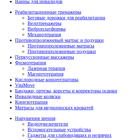
Ванны для инвалидов
Реабилитационные тренажеры
Беговые дорожки для реабилитации
Велотренажеры
Виброплатформы
Механотерапия
Противопролежневый матрас и подушки
Противопролежневые матрасы
Противопролежневые подушки
Перкуссионные массажеры
Физиотерапия
Лазерная терапия
Магнитотерапия
Кислородные концентраторы
VitaMove
Бандажи, ортезы, корсеты и корректоры осанки
Инвалидные коляски
Кинезотерапия
Матрасы для медицинских кроватей
Нарушения зрения
Видеоувеличители
Вспомогательные устройства
Гаджеты для слабовидящих и незрячих