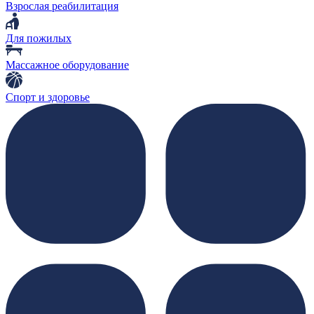
Взрослая реабилитация
Для пожилых
Массажное оборудование
Спорт и здоровье