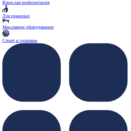
Взрослая реабилитация
Для пожилых
Массажное оборудование
Спорт и здоровье