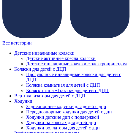
Все категории
Детские инвалидные коляски
Детские активные кресла-коляски
Детские инвалидные коляски с электроприводом
Коляски для детей с ДЦП
Прогулочные инвалидные коляски для детей с
ДЦП
Коляска комнатная для детей с ДЦП
Коляски типа «Трость» для детей с ДЦП
Вертикализаторы для детей с ДЦП
Ходунки
Заднеопорные ходунки для детей с дцп
Переднеопорные ходунки для детей с дцп
Ходунки детские дцп с поддержкой
Ходунки на колесах для детей дцп
Ходунки роллаторы для детей с дцп