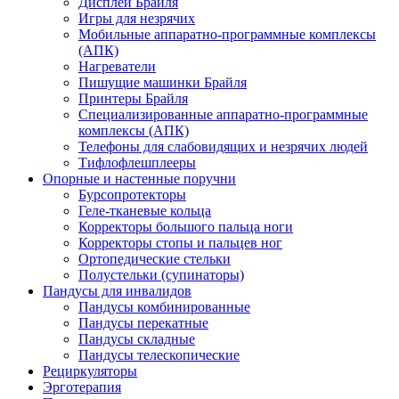
Дисплеи Брайля
Игры для незрячих
Мобильные аппаратно-программные комплексы
(АПК)
Нагреватели
Пишущие машинки Брайля
Принтеры Брайля
Специализированные аппаратно-программные
комплексы (АПК)
Телефоны для слабовидящих и незрячих людей
Тифлофлешплееры
Опорные и настенные поручни
Бурсопротекторы
Геле-тканевые кольца
Корректоры большого пальца ноги
Корректоры стопы и пальцев ног
Ортопедические стельки
Полустельки (супинаторы)
Пандусы для инвалидов
Пандусы комбинированные
Пандусы перекатные
Пандусы складные
Пандусы телескопические
Рециркуляторы
Эрготерапия