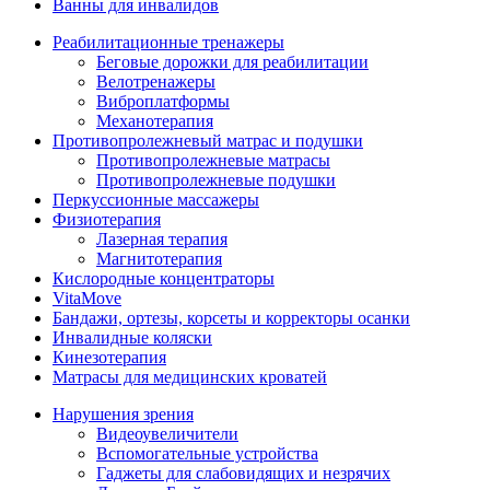
Ванны для инвалидов
Реабилитационные тренажеры
Беговые дорожки для реабилитации
Велотренажеры
Виброплатформы
Механотерапия
Противопролежневый матрас и подушки
Противопролежневые матрасы
Противопролежневые подушки
Перкуссионные массажеры
Физиотерапия
Лазерная терапия
Магнитотерапия
Кислородные концентраторы
VitaMove
Бандажи, ортезы, корсеты и корректоры осанки
Инвалидные коляски
Кинезотерапия
Матрасы для медицинских кроватей
Нарушения зрения
Видеоувеличители
Вспомогательные устройства
Гаджеты для слабовидящих и незрячих