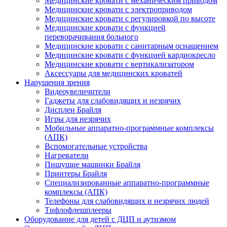
Медицинские кровати с механическим приводом
Медицинские кровати с электроприводом
Медицинские кровати с регулировкой по высоте
Медицинские кровати с функцией
переворачивания больного
Медицинские кровати с санитарным оснащением
Медицинские кровати с функцией кардиокресло
Медицинские кровати с вертикализатором
Аксессуары для медицинских кроватей
Нарушения зрения
Видеоувеличители
Гаджеты для слабовидящих и незрячих
Дисплеи Брайля
Игры для незрячих
Мобильные аппаратно-программные комплексы
(АПК)
Вспомогательные устройства
Нагреватели
Пишущие машинки Брайля
Принтеры Брайля
Специализированные аппаратно-программные
комплексы (АПК)
Телефоны для слабовидящих и незрячих людей
Тифлофлешплееры
Оборудование для детей с ДЦП и аутизмом