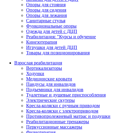
Опоры для стояния
Опоры для сидения
Опоры для лежания
Санитарные стулья
Функциональные опоры
Одежда для детей с ДЦП
Реабилитация: "Курсы и обучение
Кинезотерапия
Игрушки для детей ДЦП
Товары для позиционирования
Взрослая реабилитация
Вертикализаторы
Ходунки
Медицинские кровати
Пандусы для инвалидов
Подъемники для инвалидов
Туалетные и душевые приспособления
Электрические скутеры
Кресла-коляски с ручным приводом
Кресла-коляски с электроприводом
Противопролежневый матрас и подушки
Реабилитационные тренажеры
Перкуссионные массажеры
Физиотерапия