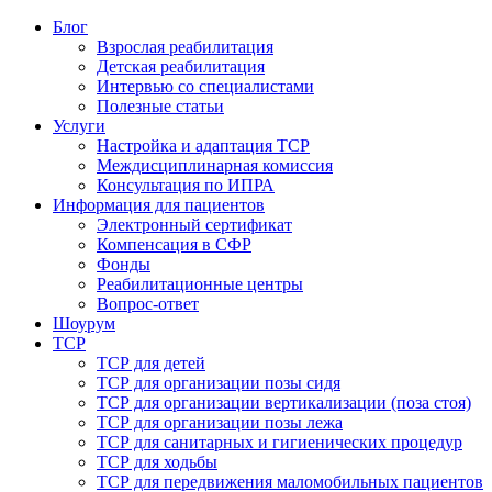
Блог
Взрослая реабилитация
Детская реабилитация
Интервью со специалистами
Полезные статьи
Услуги
Настройка и адаптация ТСР
Междисциплинарная комиссия
Консультация по ИПРА
Информация для пациентов
Электронный сертификат
Компенсация в СФР
Фонды
Реабилитационные центры
Вопрос-ответ
Шоурум
ТСР
ТСР для детей
ТСР для организации позы сидя
ТСР для организации вертикализации (поза стоя)
ТСР для организации позы лежа
ТСР для санитарных и гигиенических процедур
ТСР для ходьбы
ТСР для передвижения маломобильных пациентов