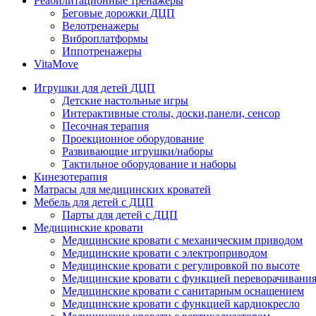
Реабилитационные тренажеры
Беговые дорожки ДЦП
Велотренажеры
Виброплатформы
Иппотренажеры
VitaMove
Игрушки для детей ДЦП
Детские настольные игры
Интерактивные столы, доски,панели, сенсор
Песочная терапия
Проекционное оборудование
Развивающие игрушки/наборы
Тактильное оборудование и наборы
Кинезотерапия
Матрасы для медицинских кроватей
Мебель для детей с ДЦП
Парты для детей с ДЦП
Медицинские кровати
Медицинские кровати с механическим приводом
Медицинские кровати с электроприводом
Медицинские кровати с регулировкой по высоте
Медицинские кровати с функцией переворачивания
Медицинские кровати с санитарным оснащением
Медицинские кровати с функцией кардиокресло