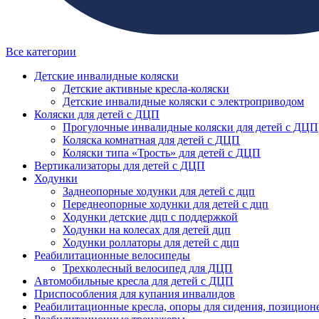
Все категории
Детские инвалидные коляски
Детские активные кресла-коляски
Детские инвалидные коляски с электроприводом
Коляски для детей с ДЦП
Прогулочные инвалидные коляски для детей с ДЦП
Коляска комнатная для детей с ДЦП
Коляски типа «Трость» для детей с ДЦП
Вертикализаторы для детей с ДЦП
Ходунки
Заднеопорные ходунки для детей с дцп
Переднеопорные ходунки для детей с дцп
Ходунки детские дцп с поддержкой
Ходунки на колесах для детей дцп
Ходунки роллаторы для детей с дцп
Реабилитационные велосипеды
Трехколесный велосипед для ДЦП
Автомобильные кресла для детей с ДЦП
Приспособления для купания инвалидов
Реабилитационные кресла, опоры для сидения, позицион