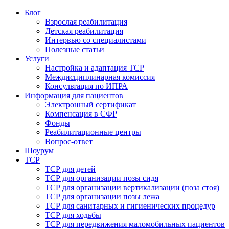
Блог
Взрослая реабилитация
Детская реабилитация
Интервью со специалистами
Полезные статьи
Услуги
Настройка и адаптация ТСР
Междисциплинарная комиссия
Консультация по ИПРА
Информация для пациентов
Электронный сертификат
Компенсация в СФР
Фонды
Реабилитационные центры
Вопрос-ответ
Шоурум
ТСР
ТСР для детей
ТСР для организации позы сидя
ТСР для организации вертикализации (поза стоя)
ТСР для организации позы лежа
ТСР для санитарных и гигиенических процедур
ТСР для ходьбы
ТСР для передвижения маломобильных пациентов