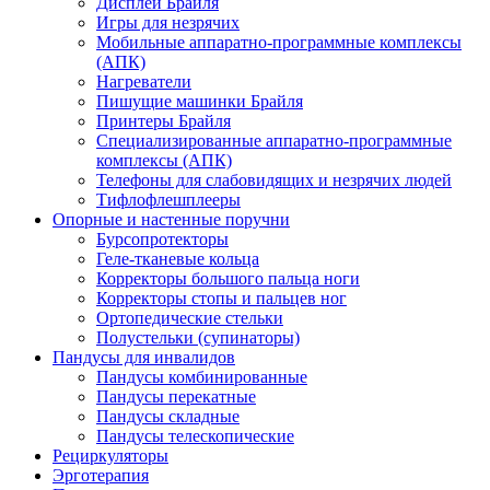
Дисплеи Брайля
Игры для незрячих
Мобильные аппаратно-программные комплексы
(АПК)
Нагреватели
Пишущие машинки Брайля
Принтеры Брайля
Специализированные аппаратно-программные
комплексы (АПК)
Телефоны для слабовидящих и незрячих людей
Тифлофлешплееры
Опорные и настенные поручни
Бурсопротекторы
Геле-тканевые кольца
Корректоры большого пальца ноги
Корректоры стопы и пальцев ног
Ортопедические стельки
Полустельки (супинаторы)
Пандусы для инвалидов
Пандусы комбинированные
Пандусы перекатные
Пандусы складные
Пандусы телескопические
Рециркуляторы
Эрготерапия