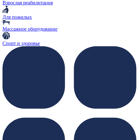
Взрослая реабилитация
Для пожилых
Массажное оборудование
Спорт и здоровье