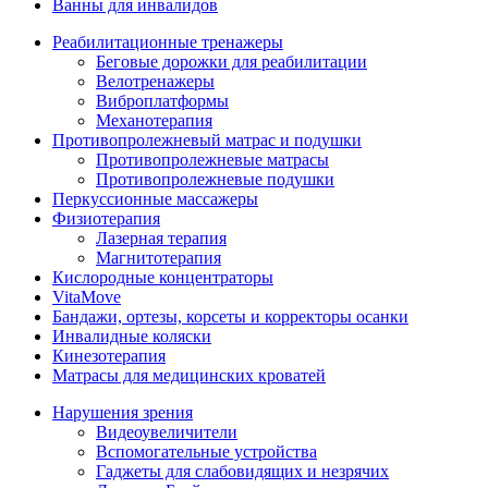
Ванны для инвалидов
Реабилитационные тренажеры
Беговые дорожки для реабилитации
Велотренажеры
Виброплатформы
Механотерапия
Противопролежневый матрас и подушки
Противопролежневые матрасы
Противопролежневые подушки
Перкуссионные массажеры
Физиотерапия
Лазерная терапия
Магнитотерапия
Кислородные концентраторы
VitaMove
Бандажи, ортезы, корсеты и корректоры осанки
Инвалидные коляски
Кинезотерапия
Матрасы для медицинских кроватей
Нарушения зрения
Видеоувеличители
Вспомогательные устройства
Гаджеты для слабовидящих и незрячих