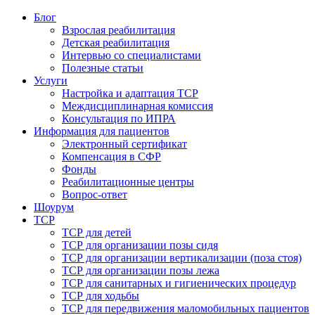
Блог
Взрослая реабилитация
Детская реабилитация
Интервью со специалистами
Полезные статьи
Услуги
Настройка и адаптация ТСР
Междисциплинарная комиссия
Консультация по ИПРА
Информация для пациентов
Электронный сертификат
Компенсация в СФР
Фонды
Реабилитационные центры
Вопрос-ответ
Шоурум
ТСР
ТСР для детей
ТСР для организации позы сидя
ТСР для организации вертикализации (поза стоя)
ТСР для организации позы лежа
ТСР для санитарных и гигиенических процедур
ТСР для ходьбы
ТСР для передвижения маломобильных пациентов