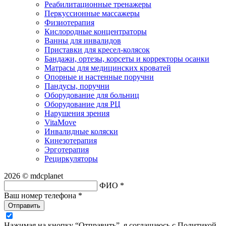
Реабилитационные тренажеры
Перкуссионные массажеры
Физиотерапия
Кислородные концентраторы
Ванны для инвалидов
Приставки для кресел-колясок
Бандажи, ортезы, корсеты и корректоры осанки
Матрасы для медицинских кроватей
Опорные и настенные поручни
Пандусы, поручни
Оборудование для больниц
Оборудование для РЦ
Нарушения зрения
VitaMove
Инвалидные коляски
Кинезотерапия
Эрготерапия
Рециркуляторы
2026 © mdcplanet
ФИО *
Ваш номер телефона *
Отправить
Нажимая на кнопку “Отправить”, я соглашаюсь с Политикой