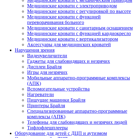
Медицинские кровати с механическим приводом
Медицинские кровати с электроприводом
Медицинские кровати с регулировкой по высоте
Медицинские кровати с функцией
переворачивания больного
Медицинские кровати с санитарным оснащением
Медицинские кровати с функцией кардиокресло
Медицинские кровати с вертикализатором
Аксессуары для медицинских кроватей
Нарушения зрения
Видеоувеличители
Гаджеты для слабовидящих и незрячих
Дисплеи Брайля
Игры для незрячих
Мобильные аппаратно-программные комплексы
(АПК)
Вспомогательные устройства
Нагреватели
Пишущие машинки Брайля
Принтеры Брайля
Специализированные аппаратно-программные
комплексы (АПК)
Телефоны для слабовидящих и незрячих людей
Тифлофлешплееры
Оборудование для детей с ДЦП и аутизмом