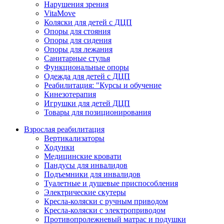
Нарушения зрения
VitaMove
Коляски для детей с ДЦП
Опоры для стояния
Опоры для сидения
Опоры для лежания
Санитарные стулья
Функциональные опоры
Одежда для детей с ДЦП
Реабилитация: "Курсы и обучение
Кинезотерапия
Игрушки для детей ДЦП
Товары для позиционирования
Взрослая реабилитация
Вертикализаторы
Ходунки
Медицинские кровати
Пандусы для инвалидов
Подъемники для инвалидов
Туалетные и душевые приспособления
Электрические скутеры
Кресла-коляски с ручным приводом
Кресла-коляски с электроприводом
Противопролежневый матрас и подушки