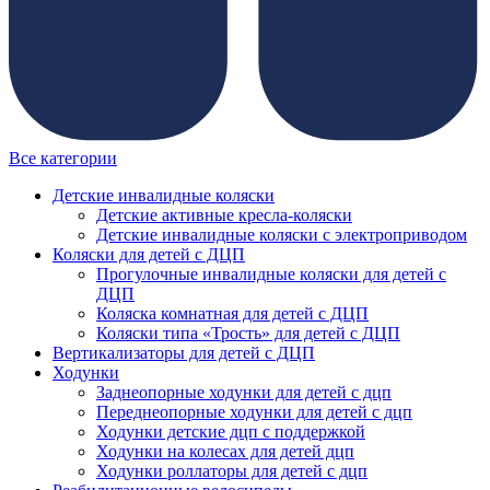
Все категории
Детские инвалидные коляски
Детские активные кресла-коляски
Детские инвалидные коляски с электроприводом
Коляски для детей с ДЦП
Прогулочные инвалидные коляски для детей с
ДЦП
Коляска комнатная для детей с ДЦП
Коляски типа «Трость» для детей с ДЦП
Вертикализаторы для детей с ДЦП
Ходунки
Заднеопорные ходунки для детей с дцп
Переднеопорные ходунки для детей с дцп
Ходунки детские дцп с поддержкой
Ходунки на колесах для детей дцп
Ходунки роллаторы для детей с дцп