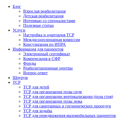
Блог
Взрослая реабилитация
Детская реабилитация
Интервью со специалистами
Полезные статьи
Услуги
Настройка и адаптация ТСР
Междисциплинарная комиссия
Консультация по ИПРА
Информация для пациентов
Электронный сертификат
Компенсация в СФР
Фонды
Реабилитационные центры
Вопрос-ответ
Шоурум
ТСР
ТСР для детей
ТСР для организации позы сидя
ТСР для организации вертикализации (поза стоя)
ТСР для организации позы лежа
ТСР для санитарных и гигиенических процедур
ТСР для ходьбы
ТСР для передвижения маломобильных пациентов