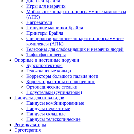
Дисплеи Брайля
Игры для незрячих
Мобильные аппаратно-программные комплексы
(АПК)
Нагреватели
Пишущие машинки Брайля
Принтеры Брайля
Специализированные аппаратно-программные
комплексы (АПК)
Телефоны для слабовидящих и незрячих людей
Тифлофлешплееры
Опорные и настенные поручни
Бурсопротекторы
Геле-тканевые кольца
Корректоры большого пальца ноги
Корректоры стопы и пальцев ног
Ортопедические стельки
Полустельки (супинаторы)
Пандусы для инвалидов
Пандусы комбинированные
Пандусы перекатные
Пандусы складные
Пандусы телескопические
Рециркуляторы
Эрготерапия