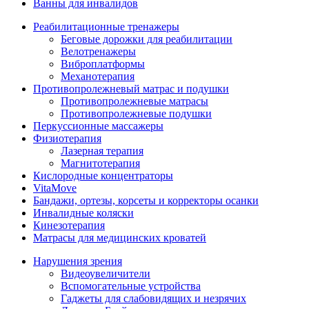
Ванны для инвалидов
Реабилитационные тренажеры
Беговые дорожки для реабилитации
Велотренажеры
Виброплатформы
Механотерапия
Противопролежневый матрас и подушки
Противопролежневые матрасы
Противопролежневые подушки
Перкуссионные массажеры
Физиотерапия
Лазерная терапия
Магнитотерапия
Кислородные концентраторы
VitaMove
Бандажи, ортезы, корсеты и корректоры осанки
Инвалидные коляски
Кинезотерапия
Матрасы для медицинских кроватей
Нарушения зрения
Видеоувеличители
Вспомогательные устройства
Гаджеты для слабовидящих и незрячих