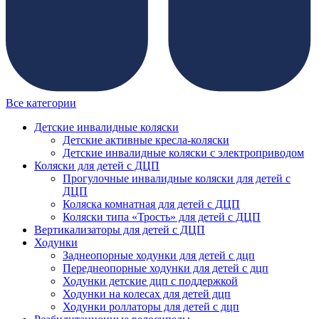
Все категории
Детские инвалидные коляски
Детские активные кресла-коляски
Детские инвалидные коляски с электроприводом
Коляски для детей с ДЦП
Прогулочные инвалидные коляски для детей с
ДЦП
Коляска комнатная для детей с ДЦП
Коляски типа «Трость» для детей с ДЦП
Вертикализаторы для детей с ДЦП
Ходунки
Заднеопорные ходунки для детей с дцп
Переднеопорные ходунки для детей с дцп
Ходунки детские дцп с поддержкой
Ходунки на колесах для детей дцп
Ходунки роллаторы для детей с дцп