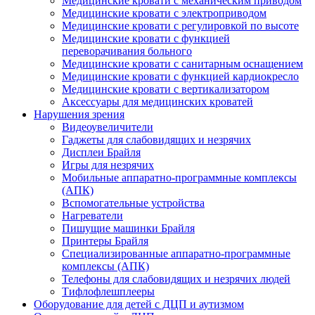
Медицинские кровати с механическим приводом
Медицинские кровати с электроприводом
Медицинские кровати с регулировкой по высоте
Медицинские кровати с функцией
переворачивания больного
Медицинские кровати с санитарным оснащением
Медицинские кровати с функцией кардиокресло
Медицинские кровати с вертикализатором
Аксессуары для медицинских кроватей
Нарушения зрения
Видеоувеличители
Гаджеты для слабовидящих и незрячих
Дисплеи Брайля
Игры для незрячих
Мобильные аппаратно-программные комплексы
(АПК)
Вспомогательные устройства
Нагреватели
Пишущие машинки Брайля
Принтеры Брайля
Специализированные аппаратно-программные
комплексы (АПК)
Телефоны для слабовидящих и незрячих людей
Тифлофлешплееры
Оборудование для детей с ДЦП и аутизмом