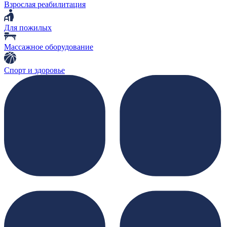
Взрослая реабилитация
Для пожилых
Массажное оборудование
Спорт и здоровье