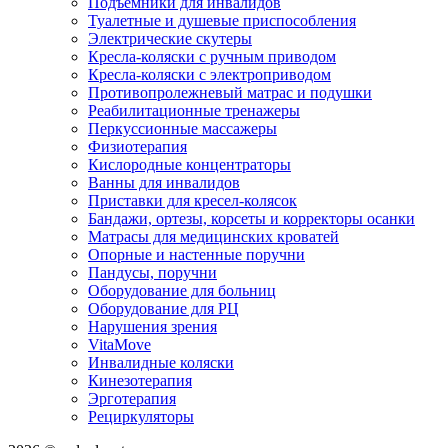
Подъемники для инвалидов
Туалетные и душевые приспособления
Электрические скутеры
Кресла-коляски с ручным приводом
Кресла-коляски с электроприводом
Противопролежневый матрас и подушки
Реабилитационные тренажеры
Перкуссионные массажеры
Физиотерапия
Кислородные концентраторы
Ванны для инвалидов
Приставки для кресел-колясок
Бандажи, ортезы, корсеты и корректоры осанки
Матрасы для медицинских кроватей
Опорные и настенные поручни
Пандусы, поручни
Оборудование для больниц
Оборудование для РЦ
Нарушения зрения
VitaMove
Инвалидные коляски
Кинезотерапия
Эрготерапия
Рециркуляторы