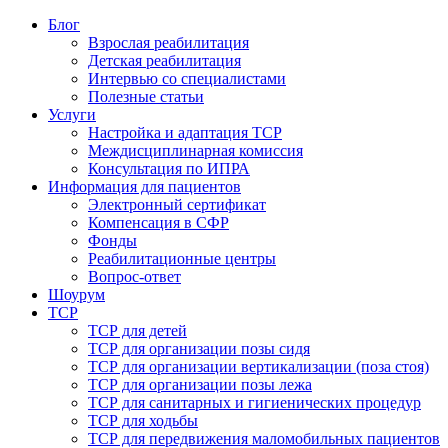
Блог
Взрослая реабилитация
Детская реабилитация
Интервью со специалистами
Полезные статьи
Услуги
Настройка и адаптация ТСР
Междисциплинарная комиссия
Консультация по ИПРА
Информация для пациентов
Электронный сертификат
Компенсация в СФР
Фонды
Реабилитационные центры
Вопрос-ответ
Шоурум
ТСР
ТСР для детей
ТСР для организации позы сидя
ТСР для организации вертикализации (поза стоя)
ТСР для организации позы лежа
ТСР для санитарных и гигиенических процедур
ТСР для ходьбы
ТСР для передвижения маломобильных пациентов