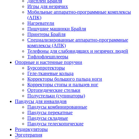
Дисплеи Брайля
Игры для незрячих
Мобильные аппаратно-программные комплексы
(АПК)
Нагреватели
Пишущие машинки Брайля
Принтеры Брайля
Специализированные аппаратно-программные
комплексы (АПК)
Телефоны для слабовидящих и незрячих людей
Тифлофлешплееры
Опорные и настенные поручни
Бурсопротекторы
Геле-тканевые кольца
Корректоры большого пальца ноги
Корректоры стопы и пальцев ног
Ортопедические стельки
Полустельки (супинаторы)
Пандусы для инвалидов
Пандусы комбинированные
Пандусы перекатные
Пандусы складные
Пандусы телескопические
Рециркуляторы
Эрготерапия