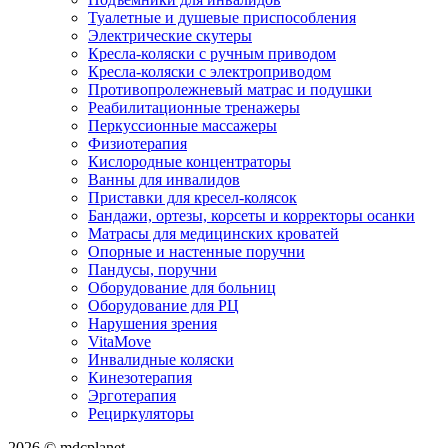
Туалетные и душевые приспособления
Электрические скутеры
Кресла-коляски с ручным приводом
Кресла-коляски с электроприводом
Противопролежневый матрас и подушки
Реабилитационные тренажеры
Перкуссионные массажеры
Физиотерапия
Кислородные концентраторы
Ванны для инвалидов
Приставки для кресел-колясок
Бандажи, ортезы, корсеты и корректоры осанки
Матрасы для медицинских кроватей
Опорные и настенные поручни
Пандусы, поручни
Оборудование для больниц
Оборудование для РЦ
Нарушения зрения
VitaMove
Инвалидные коляски
Кинезотерапия
Эрготерапия
Рециркуляторы
2026 © mdcplanet