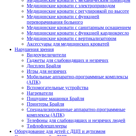
Медицинские кровати с механическим приводом
Медицинские кровати с электроприводом
Медицинские кровати с регулировкой по высоте
Медицинские кровати с функцией
переворачивания больного
Медицинские кровати с санитарным оснащением
Медицинские кровати с функцией кардиокресло
Медицинские кровати с вертикализатором
Аксессуары для медицинских кроватей
Нарушения зрения
Видеоувеличители
Гаджеты для слабовидящих и незрячих
Дисплеи Брайля
Игры для незрячих
Мобильные аппаратно-программные комплексы
(АПК)
Вспомогательные устройства
Нагреватели
Пишущие машинки Брайля
Принтеры Брайля
Специализированные аппаратно-программные
комплексы (АПК)
Телефоны для слабовидящих и незрячих людей
Тифлофлешплееры
Оборудование для детей с ДЦП и аутизмом