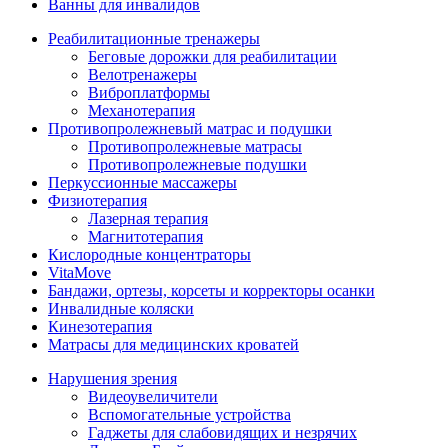
Ванны для инвалидов
Реабилитационные тренажеры
Беговые дорожки для реабилитации
Велотренажеры
Виброплатформы
Механотерапия
Противопролежневый матрас и подушки
Противопролежневые матрасы
Противопролежневые подушки
Перкуссионные массажеры
Физиотерапия
Лазерная терапия
Магнитотерапия
Кислородные концентраторы
VitaMove
Бандажи, ортезы, корсеты и корректоры осанки
Инвалидные коляски
Кинезотерапия
Матрасы для медицинских кроватей
Нарушения зрения
Видеоувеличители
Вспомогательные устройства
Гаджеты для слабовидящих и незрячих