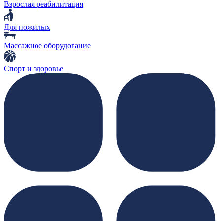
Взрослая реабилитация
Для пожилых
Массажное оборудование
Спорт и здоровье