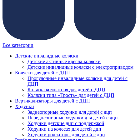
Все категории
Детские инвалидные коляски
Детские активные кресла-коляски
Детские инвалидные коляски с электроприводом
Коляски для детей с ДЦП
Прогулочные инвалидные коляски для детей с
ДЦП
Коляска комнатная для детей с ДЦП
Коляски типа «Трость» для детей с ДЦП
Вертикализаторы для детей с ДЦП
Ходунки
Заднеопорные ходунки для детей с дцп
Переднеопорные ходунки для детей с дцп
Ходунки детские дцп с поддержкой
Ходунки на колесах для детей дцп
Ходунки роллаторы для детей с дцп