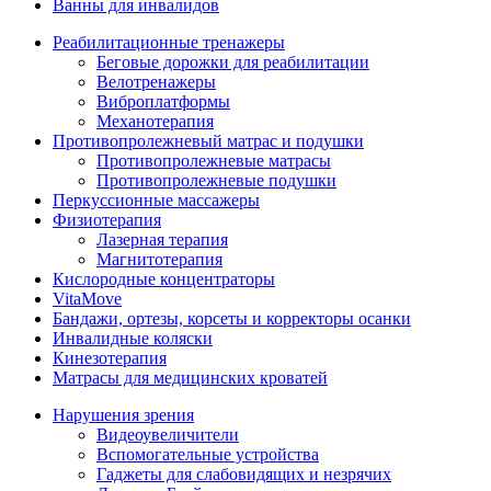
Ванны для инвалидов
Реабилитационные тренажеры
Беговые дорожки для реабилитации
Велотренажеры
Виброплатформы
Механотерапия
Противопролежневый матрас и подушки
Противопролежневые матрасы
Противопролежневые подушки
Перкуссионные массажеры
Физиотерапия
Лазерная терапия
Магнитотерапия
Кислородные концентраторы
VitaMove
Бандажи, ортезы, корсеты и корректоры осанки
Инвалидные коляски
Кинезотерапия
Матрасы для медицинских кроватей
Нарушения зрения
Видеоувеличители
Вспомогательные устройства
Гаджеты для слабовидящих и незрячих