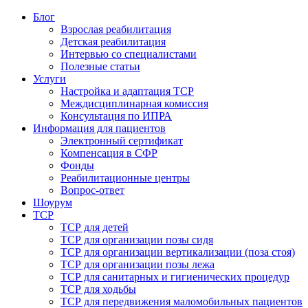
Блог
Взрослая реабилитация
Детская реабилитация
Интервью со специалистами
Полезные статьи
Услуги
Настройка и адаптация ТСР
Междисциплинарная комиссия
Консультация по ИПРА
Информация для пациентов
Электронный сертификат
Компенсация в СФР
Фонды
Реабилитационные центры
Вопрос-ответ
Шоурум
ТСР
ТСР для детей
ТСР для организации позы сидя
ТСР для организации вертикализации (поза стоя)
ТСР для организации позы лежа
ТСР для санитарных и гигиенических процедур
ТСР для ходьбы
ТСР для передвижения маломобильных пациентов