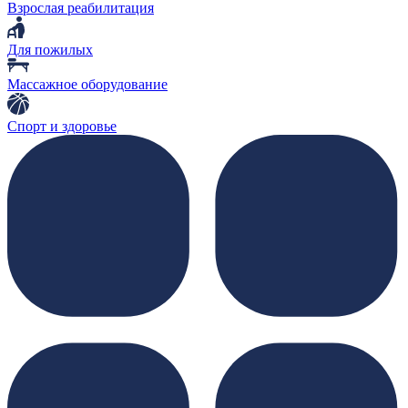
Взрослая реабилитация
Для пожилых
Массажное оборудование
Спорт и здоровье