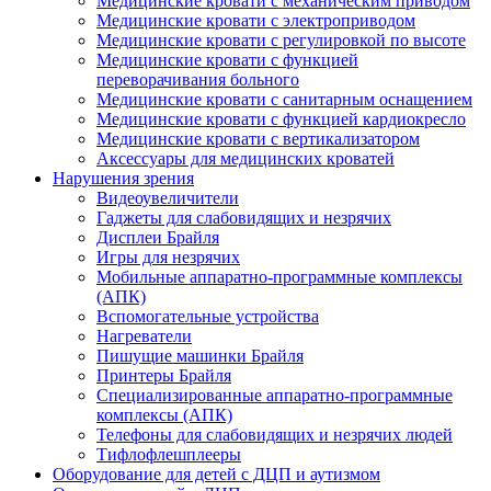
Медицинские кровати с механическим приводом
Медицинские кровати с электроприводом
Медицинские кровати с регулировкой по высоте
Медицинские кровати с функцией
переворачивания больного
Медицинские кровати с санитарным оснащением
Медицинские кровати с функцией кардиокресло
Медицинские кровати с вертикализатором
Аксессуары для медицинских кроватей
Нарушения зрения
Видеоувеличители
Гаджеты для слабовидящих и незрячих
Дисплеи Брайля
Игры для незрячих
Мобильные аппаратно-программные комплексы
(АПК)
Вспомогательные устройства
Нагреватели
Пишущие машинки Брайля
Принтеры Брайля
Специализированные аппаратно-программные
комплексы (АПК)
Телефоны для слабовидящих и незрячих людей
Тифлофлешплееры
Оборудование для детей с ДЦП и аутизмом