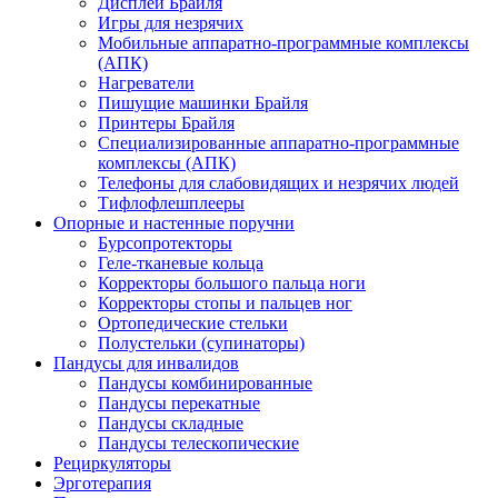
Дисплеи Брайля
Игры для незрячих
Мобильные аппаратно-программные комплексы
(АПК)
Нагреватели
Пишущие машинки Брайля
Принтеры Брайля
Специализированные аппаратно-программные
комплексы (АПК)
Телефоны для слабовидящих и незрячих людей
Тифлофлешплееры
Опорные и настенные поручни
Бурсопротекторы
Геле-тканевые кольца
Корректоры большого пальца ноги
Корректоры стопы и пальцев ног
Ортопедические стельки
Полустельки (супинаторы)
Пандусы для инвалидов
Пандусы комбинированные
Пандусы перекатные
Пандусы складные
Пандусы телескопические
Рециркуляторы
Эрготерапия