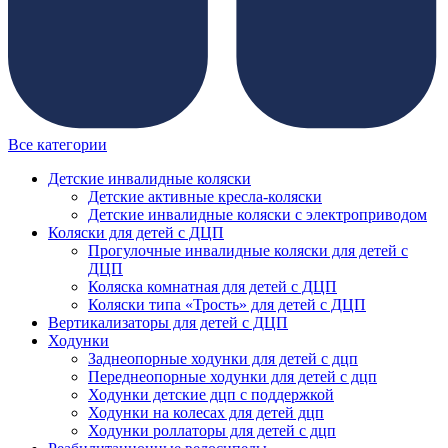
Все категории
Детские инвалидные коляски
Детские активные кресла-коляски
Детские инвалидные коляски с электроприводом
Коляски для детей с ДЦП
Прогулочные инвалидные коляски для детей с
ДЦП
Коляска комнатная для детей с ДЦП
Коляски типа «Трость» для детей с ДЦП
Вертикализаторы для детей с ДЦП
Ходунки
Заднеопорные ходунки для детей с дцп
Переднеопорные ходунки для детей с дцп
Ходунки детские дцп с поддержкой
Ходунки на колесах для детей дцп
Ходунки роллаторы для детей с дцп