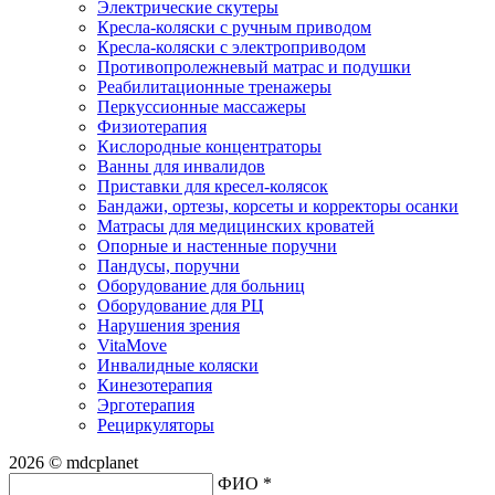
Электрические скутеры
Кресла-коляски с ручным приводом
Кресла-коляски с электроприводом
Противопролежневый матрас и подушки
Реабилитационные тренажеры
Перкуссионные массажеры
Физиотерапия
Кислородные концентраторы
Ванны для инвалидов
Приставки для кресел-колясок
Бандажи, ортезы, корсеты и корректоры осанки
Матрасы для медицинских кроватей
Опорные и настенные поручни
Пандусы, поручни
Оборудование для больниц
Оборудование для РЦ
Нарушения зрения
VitaMove
Инвалидные коляски
Кинезотерапия
Эрготерапия
Рециркуляторы
2026 © mdcplanet
ФИО *