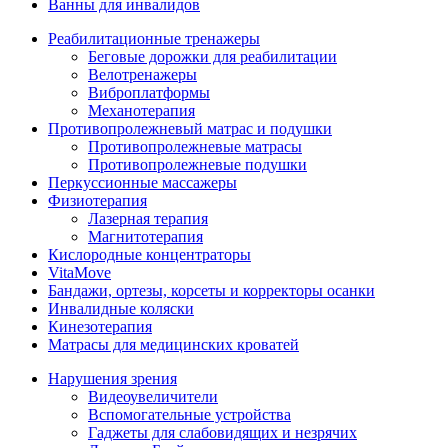
Ванны для инвалидов
Реабилитационные тренажеры
Беговые дорожки для реабилитации
Велотренажеры
Виброплатформы
Механотерапия
Противопролежневый матрас и подушки
Противопролежневые матрасы
Противопролежневые подушки
Перкуссионные массажеры
Физиотерапия
Лазерная терапия
Магнитотерапия
Кислородные концентраторы
VitaMove
Бандажи, ортезы, корсеты и корректоры осанки
Инвалидные коляски
Кинезотерапия
Матрасы для медицинских кроватей
Нарушения зрения
Видеоувеличители
Вспомогательные устройства
Гаджеты для слабовидящих и незрячих