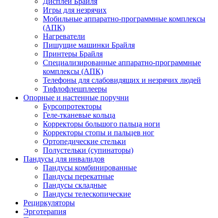
Дисплеи Брайля
Игры для незрячих
Мобильные аппаратно-программные комплексы
(АПК)
Нагреватели
Пишущие машинки Брайля
Принтеры Брайля
Специализированные аппаратно-программные
комплексы (АПК)
Телефоны для слабовидящих и незрячих людей
Тифлофлешплееры
Опорные и настенные поручни
Бурсопротекторы
Геле-тканевые кольца
Корректоры большого пальца ноги
Корректоры стопы и пальцев ног
Ортопедические стельки
Полустельки (супинаторы)
Пандусы для инвалидов
Пандусы комбинированные
Пандусы перекатные
Пандусы складные
Пандусы телескопические
Рециркуляторы
Эрготерапия