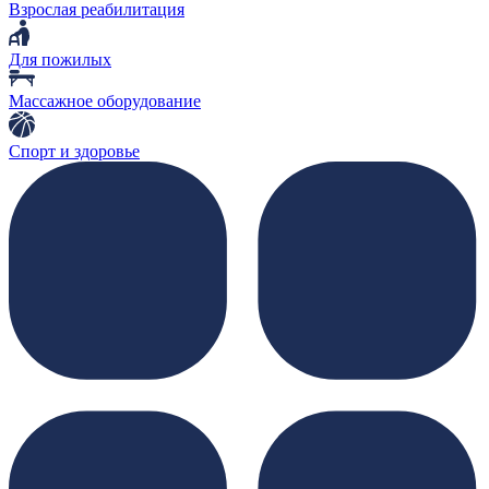
Взрослая реабилитация
Для пожилых
Массажное оборудование
Спорт и здоровье