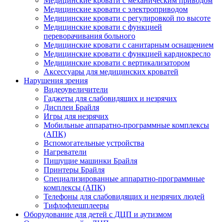
Медицинские кровати с механическим приводом
Медицинские кровати с электроприводом
Медицинские кровати с регулировкой по высоте
Медицинские кровати с функцией
переворачивания больного
Медицинские кровати с санитарным оснащением
Медицинские кровати с функцией кардиокресло
Медицинские кровати с вертикализатором
Аксессуары для медицинских кроватей
Нарушения зрения
Видеоувеличители
Гаджеты для слабовидящих и незрячих
Дисплеи Брайля
Игры для незрячих
Мобильные аппаратно-программные комплексы
(АПК)
Вспомогательные устройства
Нагреватели
Пишущие машинки Брайля
Принтеры Брайля
Специализированные аппаратно-программные
комплексы (АПК)
Телефоны для слабовидящих и незрячих людей
Тифлофлешплееры
Оборудование для детей с ДЦП и аутизмом