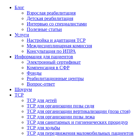
Блог
Взрослая реабилитация
Детская реабилитация
Интервью со специалистами
Полезные статьи
Услуги
Настройка и адаптация ТСР
Междисциплинарная комиссия
Консультация по ИПРА
Информация для пациентов
Электронный сертификат
Компенсация в СФР
Фонды
Реабилитационные центры
Вопрос-ответ
Шоурум
ТСР
ТСР для детей
ТСР для организации позы сидя
ТСР для организации вертикализации (поза стоя)
ТСР для организации позы лежа
ТСР для санитарных и гигиенических процедур
ТСР для ходьбы
ТСР для передвижения маломобильных пациентов