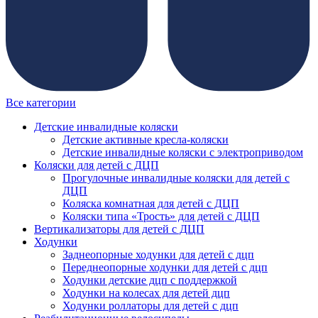
Все категории
Детские инвалидные коляски
Детские активные кресла-коляски
Детские инвалидные коляски с электроприводом
Коляски для детей с ДЦП
Прогулочные инвалидные коляски для детей с
ДЦП
Коляска комнатная для детей с ДЦП
Коляски типа «Трость» для детей с ДЦП
Вертикализаторы для детей с ДЦП
Ходунки
Заднеопорные ходунки для детей с дцп
Переднеопорные ходунки для детей с дцп
Ходунки детские дцп с поддержкой
Ходунки на колесах для детей дцп
Ходунки роллаторы для детей с дцп