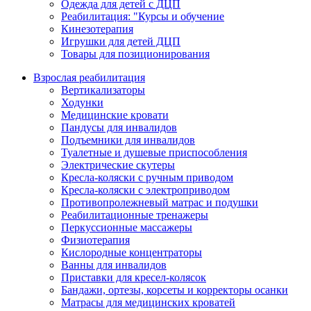
Одежда для детей с ДЦП
Реабилитация: "Курсы и обучение
Кинезотерапия
Игрушки для детей ДЦП
Товары для позиционирования
Взрослая реабилитация
Вертикализаторы
Ходунки
Медицинские кровати
Пандусы для инвалидов
Подъемники для инвалидов
Туалетные и душевые приспособления
Электрические скутеры
Кресла-коляски с ручным приводом
Кресла-коляски с электроприводом
Противопролежневый матрас и подушки
Реабилитационные тренажеры
Перкуссионные массажеры
Физиотерапия
Кислородные концентраторы
Ванны для инвалидов
Приставки для кресел-колясок
Бандажи, ортезы, корсеты и корректоры осанки
Матрасы для медицинских кроватей