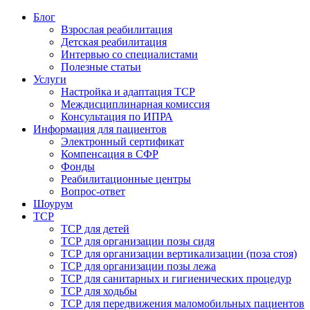
Блог
Взрослая реабилитация
Детская реабилитация
Интервью со специалистами
Полезные статьи
Услуги
Настройка и адаптация ТСР
Междисциплинарная комиссия
Консультация по ИПРА
Информация для пациентов
Электронный сертификат
Компенсация в СФР
Фонды
Реабилитационные центры
Вопрос-ответ
Шоурум
ТСР
ТСР для детей
ТСР для организации позы сидя
ТСР для организации вертикализации (поза стоя)
ТСР для организации позы лежа
ТСР для санитарных и гигиенических процедур
ТСР для ходьбы
ТСР для передвижения маломобильных пациентов