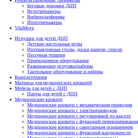
Реабилитационные тренажеры
Беговые дорожки ДЦП
Велотренажеры
Виброплатформы
Иппотренажеры
VitaMove
Игрушки для детей ДЦП
Детские настольные игры
Интерактивные столы, доски,панели, сенсор
Песочная терапия
Проекционное оборудование
Развивающие игрушки/наборы
Тактильное оборудование и наборы
Кинезотерапия
Матрасы для медицинских кроватей
Мебель для детей с ДЦП
Парты для детей с ДЦП
Медицинские кровати
Медицинские кровати с механическим приводом
Медицинские кровати с электроприводом
Медицинские кровати с регулировкой по высоте
Медицинские кровати с функцией переворачивания
Медицинские кровати с санитарным оснащением
Медицинские кровати с функцией кардиокресло