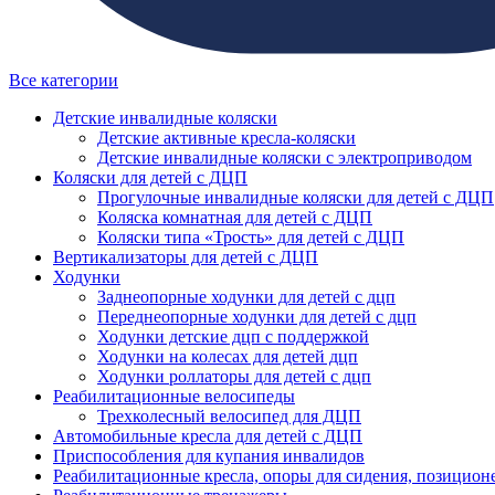
Все категории
Детские инвалидные коляски
Детские активные кресла-коляски
Детские инвалидные коляски с электроприводом
Коляски для детей с ДЦП
Прогулочные инвалидные коляски для детей с ДЦП
Коляска комнатная для детей с ДЦП
Коляски типа «Трость» для детей с ДЦП
Вертикализаторы для детей с ДЦП
Ходунки
Заднеопорные ходунки для детей с дцп
Переднеопорные ходунки для детей с дцп
Ходунки детские дцп с поддержкой
Ходунки на колесах для детей дцп
Ходунки роллаторы для детей с дцп
Реабилитационные велосипеды
Трехколесный велосипед для ДЦП
Автомобильные кресла для детей с ДЦП
Приспособления для купания инвалидов
Реабилитационные кресла, опоры для сидения, позицион