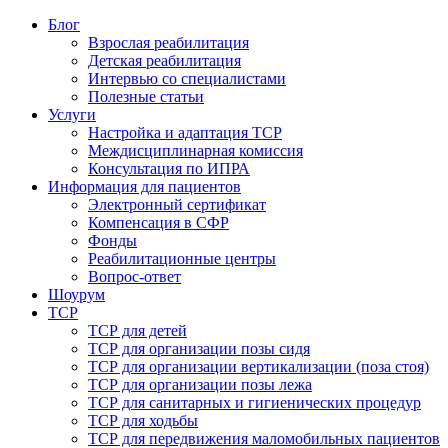
Блог
Взрослая реабилитация
Детская реабилитация
Интервью со специалистами
Полезные статьи
Услуги
Настройка и адаптация ТСР
Междисциплинарная комиссия
Консультация по ИПРА
Информация для пациентов
Электронный сертификат
Компенсация в СФР
Фонды
Реабилитационные центры
Вопрос-ответ
Шоурум
ТСР
ТСР для детей
ТСР для организации позы сидя
ТСР для организации вертикализации (поза стоя)
ТСР для организации позы лежа
ТСР для санитарных и гигиенических процедур
ТСР для ходьбы
ТСР для передвижения маломобильных пациентов