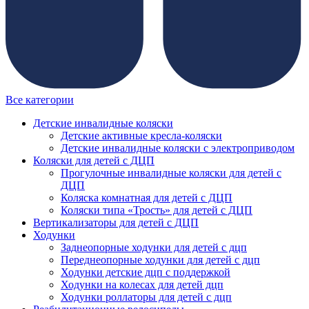
Все категории
Детские инвалидные коляски
Детские активные кресла-коляски
Детские инвалидные коляски с электроприводом
Коляски для детей с ДЦП
Прогулочные инвалидные коляски для детей с
ДЦП
Коляска комнатная для детей с ДЦП
Коляски типа «Трость» для детей с ДЦП
Вертикализаторы для детей с ДЦП
Ходунки
Заднеопорные ходунки для детей с дцп
Переднеопорные ходунки для детей с дцп
Ходунки детские дцп с поддержкой
Ходунки на колесах для детей дцп
Ходунки роллаторы для детей с дцп