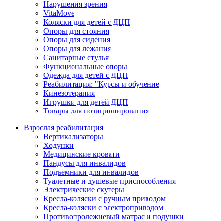
Нарушения зрения
VitaMove
Коляски для детей с ДЦП
Опоры для стояния
Опоры для сидения
Опоры для лежания
Санитарные стулья
Функциональные опоры
Одежда для детей с ДЦП
Реабилитация: "Курсы и обучение
Кинезотерапия
Игрушки для детей ДЦП
Товары для позиционирования
Взрослая реабилитация
Вертикализаторы
Ходунки
Медицинские кровати
Пандусы для инвалидов
Подъемники для инвалидов
Туалетные и душевые приспособления
Электрические скутеры
Кресла-коляски с ручным приводом
Кресла-коляски с электроприводом
Противопролежневый матрас и подушки