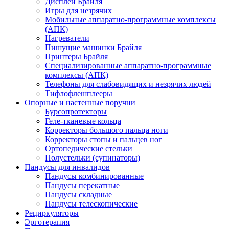
Дисплеи Брайля
Игры для незрячих
Мобильные аппаратно-программные комплексы
(АПК)
Нагреватели
Пишущие машинки Брайля
Принтеры Брайля
Специализированные аппаратно-программные
комплексы (АПК)
Телефоны для слабовидящих и незрячих людей
Тифлофлешплееры
Опорные и настенные поручни
Бурсопротекторы
Геле-тканевые кольца
Корректоры большого пальца ноги
Корректоры стопы и пальцев ног
Ортопедические стельки
Полустельки (супинаторы)
Пандусы для инвалидов
Пандусы комбинированные
Пандусы перекатные
Пандусы складные
Пандусы телескопические
Рециркуляторы
Эрготерапия