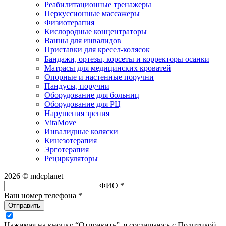
Реабилитационные тренажеры
Перкуссионные массажеры
Физиотерапия
Кислородные концентраторы
Ванны для инвалидов
Приставки для кресел-колясок
Бандажи, ортезы, корсеты и корректоры осанки
Матрасы для медицинских кроватей
Опорные и настенные поручни
Пандусы, поручни
Оборудование для больниц
Оборудование для РЦ
Нарушения зрения
VitaMove
Инвалидные коляски
Кинезотерапия
Эрготерапия
Рециркуляторы
2026 © mdcplanet
ФИО *
Ваш номер телефона *
Отправить
Нажимая на кнопку “Отправить”, я соглашаюсь с Политикой