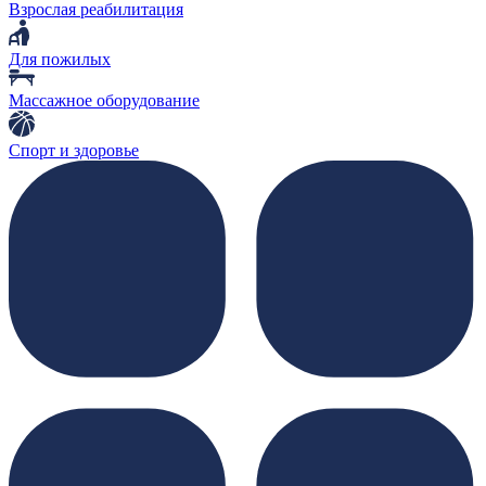
Взрослая реабилитация
Для пожилых
Массажное оборудование
Спорт и здоровье