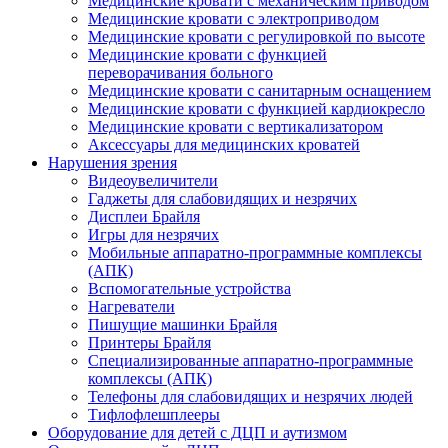
Медицинские кровати с механическим приводом
Медицинские кровати с электроприводом
Медицинские кровати с регулировкой по высоте
Медицинские кровати с функцией
переворачивания больного
Медицинские кровати с санитарным оснащением
Медицинские кровати с функцией кардиокресло
Медицинские кровати с вертикализатором
Аксессуары для медицинских кроватей
Нарушения зрения
Видеоувеличители
Гаджеты для слабовидящих и незрячих
Дисплеи Брайля
Игры для незрячих
Мобильные аппаратно-программные комплексы
(АПК)
Вспомогательные устройства
Нагреватели
Пишущие машинки Брайля
Принтеры Брайля
Специализированные аппаратно-программные
комплексы (АПК)
Телефоны для слабовидящих и незрячих людей
Тифлофлешплееры
Оборудование для детей с ДЦП и аутизмом