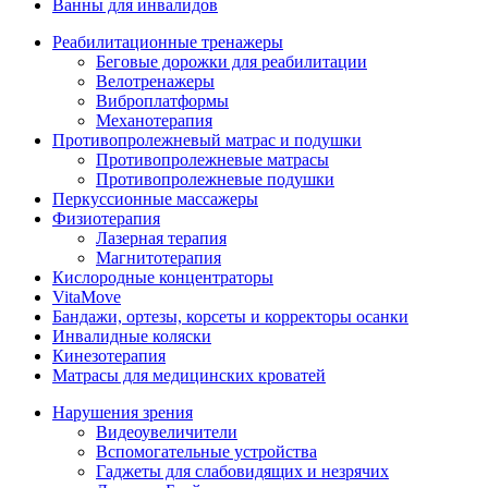
Ванны для инвалидов
Реабилитационные тренажеры
Беговые дорожки для реабилитации
Велотренажеры
Виброплатформы
Механотерапия
Противопролежневый матрас и подушки
Противопролежневые матрасы
Противопролежневые подушки
Перкуссионные массажеры
Физиотерапия
Лазерная терапия
Магнитотерапия
Кислородные концентраторы
VitaMove
Бандажи, ортезы, корсеты и корректоры осанки
Инвалидные коляски
Кинезотерапия
Матрасы для медицинских кроватей
Нарушения зрения
Видеоувеличители
Вспомогательные устройства
Гаджеты для слабовидящих и незрячих