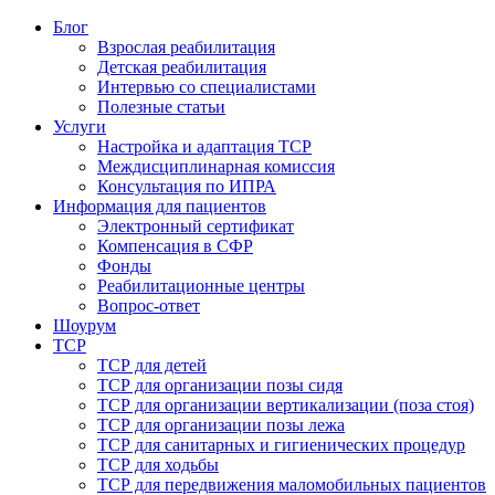
Блог
Взрослая реабилитация
Детская реабилитация
Интервью со специалистами
Полезные статьи
Услуги
Настройка и адаптация ТСР
Междисциплинарная комиссия
Консультация по ИПРА
Информация для пациентов
Электронный сертификат
Компенсация в СФР
Фонды
Реабилитационные центры
Вопрос-ответ
Шоурум
ТСР
ТСР для детей
ТСР для организации позы сидя
ТСР для организации вертикализации (поза стоя)
ТСР для организации позы лежа
ТСР для санитарных и гигиенических процедур
ТСР для ходьбы
ТСР для передвижения маломобильных пациентов