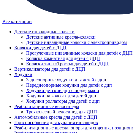
Все категории
Детские инвалидные коляски
Детские активные кресла-коляски
Детские инвалидные коляски с электроприводом
Коляски для детей с ДЦП
Прогулочные инвалидные коляски для детей с ДЦП
Коляска комнатная для детей с ДЦП
Коляски типа «Трость» для детей с ДЦП
Вертикализаторы для детей с ДЦП
Ходунки
Заднеопорные ходунки для детей с дцп
Переднеопорные ходунки для детей с дцп
Ходунки детские дцп с поддержкой
Ходунки на колесах для детей дцп
Ходунки роллаторы для детей с дцп
Реабилитационные велосипеды
Трехколесный велосипед для ДЦП
Автомобильные кресла для детей с ДЦП
Приспособления для купания инвалидов
Реабилитационные кресла, опоры для сидения, позицион