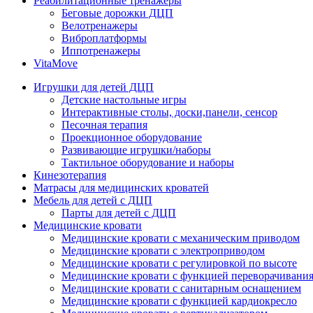
Реабилитационные тренажеры
Беговые дорожки ДЦП
Велотренажеры
Виброплатформы
Иппотренажеры
VitaMove
Игрушки для детей ДЦП
Детские настольные игры
Интерактивные столы, доски,панели, сенсор
Песочная терапия
Проекционное оборудование
Развивающие игрушки/наборы
Тактильное оборудование и наборы
Кинезотерапия
Матрасы для медицинских кроватей
Мебель для детей с ДЦП
Парты для детей с ДЦП
Медицинские кровати
Медицинские кровати с механическим приводом
Медицинские кровати с электроприводом
Медицинские кровати с регулировкой по высоте
Медицинские кровати с функцией переворачивания
Медицинские кровати с санитарным оснащением
Медицинские кровати с функцией кардиокресло