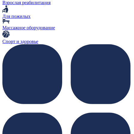
Взрослая реабилитация
Для пожилых
Массажное оборудование
Спорт и здоровье