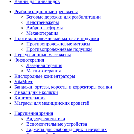
Ванны для инвалидов
Реабилитационные тренажеры
Беговые дорожки для реабилитации
Велотренажеры
Виброплатформы
Механотерапия
Противопролежневый матрас и подушки
Противопролежневые матрасы
Противопролежневые подушки
Перкуссионные массажеры
Физиотерапия
Лазерная терапия
Магнитотерапия
Кислородные концентраторы
VitaMove
Бандажи, ортезы, корсеты и корректоры осанки
Инвалидные коляски
Кинезотерапия
Матрасы для медицинских кроватей
Нарушения зрения
Видеоувеличители
Вспомогательные устройства
Гаджеты для слабовидящих и незрячих