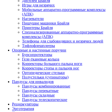
Дисплеи Брайля
Игры для незрячих
Мобильные аппаратно-программные комплексы
(АПК)
Нагреватели
Пишущие машинки Брайля
Принтеры Брайля
Специализированные аппаратно-программные
комплексы (АПК)
Телефоны для слабовидящих и незрячих людей
Тифлофлешплееры
Опорные и настенные поручни
Бурсопротекторы
Геле-тканевые кольца
Корректоры большого пальца ноги
Корректоры стопы и пальцев ног
Ортопедические стельки
Полустельки (супинаторы)
Пандусы для инвалидов
Пандусы комбинированные
Пандусы перекатные
Пандусы складные
Пандусы телескопические
Рециркуляторы
Эрготерапия