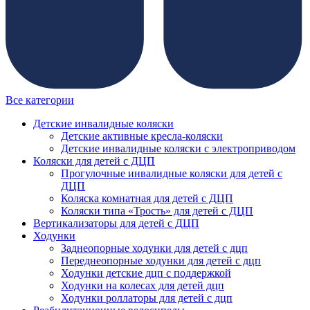
Все категории
Детские инвалидные коляски
Детские активные кресла-коляски
Детские инвалидные коляски с электроприводом
Коляски для детей с ДЦП
Прогулочные инвалидные коляски для детей с
ДЦП
Коляска комнатная для детей с ДЦП
Коляски типа «Трость» для детей с ДЦП
Вертикализаторы для детей с ДЦП
Ходунки
Заднеопорные ходунки для детей с дцп
Переднеопорные ходунки для детей с дцп
Ходунки детские дцп с поддержкой
Ходунки на колесах для детей дцп
Ходунки роллаторы для детей с дцп