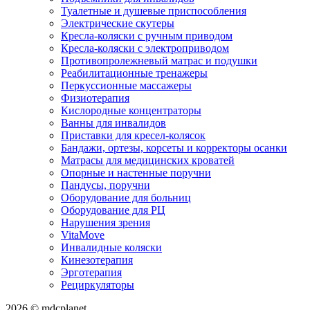
Туалетные и душевые приспособления
Электрические скутеры
Кресла-коляски с ручным приводом
Кресла-коляски с электроприводом
Противопролежневый матрас и подушки
Реабилитационные тренажеры
Перкуссионные массажеры
Физиотерапия
Кислородные концентраторы
Ванны для инвалидов
Приставки для кресел-колясок
Бандажи, ортезы, корсеты и корректоры осанки
Матрасы для медицинских кроватей
Опорные и настенные поручни
Пандусы, поручни
Оборудование для больниц
Оборудование для РЦ
Нарушения зрения
VitaMove
Инвалидные коляски
Кинезотерапия
Эрготерапия
Рециркуляторы
2026 © mdcplanet