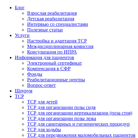
Блог
Взрослая реабилитация
Детская реабилитация
Интервью со специалистами
Полезные статьи
Услуги
Настройка и адаптация ТСР
Междисциплинарная комиссия
Консультация по ИПРА
Информация для пациентов
Электронный сертификат
Компенсация в СФР
Фонды
Реабилитационные центры
Вопрос-ответ
Шоурум
ТСР
ТСР для детей
ТСР для организации позы сидя
ТСР для организации вертикализации (поза стоя)
ТСР для организации позы лежа
ТСР для санитарных и гигиенических процедур
ТСР для ходьбы
ТСР для передвижения маломобильных пациентов