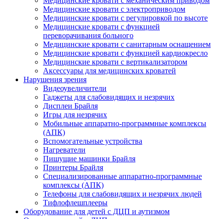
Медицинские кровати с механическим приводом
Медицинские кровати с электроприводом
Медицинские кровати с регулировкой по высоте
Медицинские кровати с функцией
переворачивания больного
Медицинские кровати с санитарным оснащением
Медицинские кровати с функцией кардиокресло
Медицинские кровати с вертикализатором
Аксессуары для медицинских кроватей
Нарушения зрения
Видеоувеличители
Гаджеты для слабовидящих и незрячих
Дисплеи Брайля
Игры для незрячих
Мобильные аппаратно-программные комплексы
(АПК)
Вспомогательные устройства
Нагреватели
Пишущие машинки Брайля
Принтеры Брайля
Специализированные аппаратно-программные
комплексы (АПК)
Телефоны для слабовидящих и незрячих людей
Тифлофлешплееры
Оборудование для детей с ДЦП и аутизмом