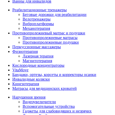
Ванны для инвалидов
Реабилитационные тренажеры
Беговые дорожки для реабилитации
Велотренажеры
Виброплатформы
Механотерапия
Противопролежневый матрас и подушки
Противопролежневые матрасы
Противопролежневые подушки
Перкуссионные массажеры
Физиотерапия
Лазерная терапия
Магнитотерапия
Кислородные концентраторы
VitaMove
Бандажи, ортезы, корсеты и корректоры осанки
Инвалидные коляски
Кинезотерапия
Матрасы для медицинских кроватей
Нарушения зрения
Видеоувеличители
Вспомогательные устройства
Гаджеты для слабовидящих и незрячих