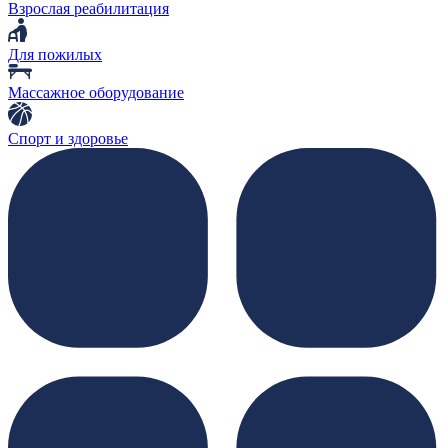
Взрослая реабилитация
Для пожилых
Массажное оборудование
Спорт и здоровье