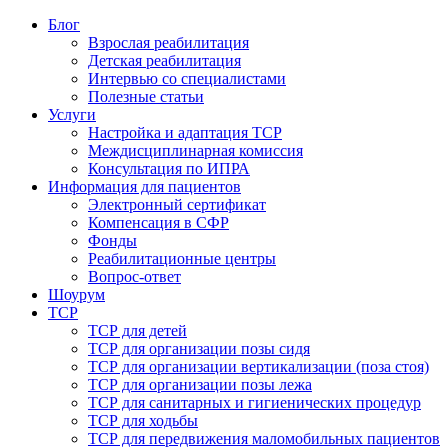
Блог
Взрослая реабилитация
Детская реабилитация
Интервью со специалистами
Полезные статьи
Услуги
Настройка и адаптация ТСР
Междисциплинарная комиссия
Консультация по ИПРА
Информация для пациентов
Электронный сертификат
Компенсация в СФР
Фонды
Реабилитационные центры
Вопрос-ответ
Шоурум
ТСР
ТСР для детей
ТСР для организации позы сидя
ТСР для организации вертикализации (поза стоя)
ТСР для организации позы лежа
ТСР для санитарных и гигиенических процедур
ТСР для ходьбы
ТСР для передвижения маломобильных пациентов