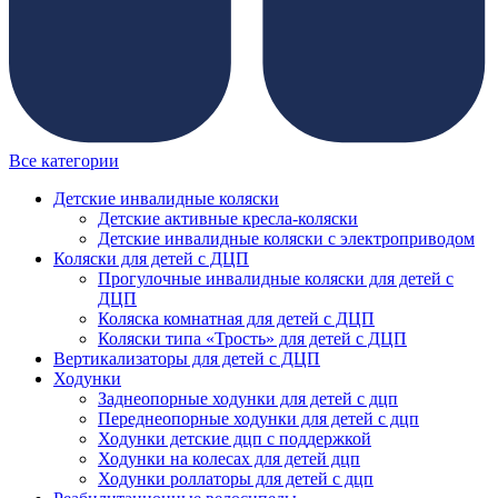
Все категории
Детские инвалидные коляски
Детские активные кресла-коляски
Детские инвалидные коляски с электроприводом
Коляски для детей с ДЦП
Прогулочные инвалидные коляски для детей с
ДЦП
Коляска комнатная для детей с ДЦП
Коляски типа «Трость» для детей с ДЦП
Вертикализаторы для детей с ДЦП
Ходунки
Заднеопорные ходунки для детей с дцп
Переднеопорные ходунки для детей с дцп
Ходунки детские дцп с поддержкой
Ходунки на колесах для детей дцп
Ходунки роллаторы для детей с дцп