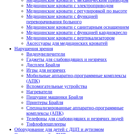
Медицинские кровати с механическим приводом
Медицинские кровати с электроприводом
Медицинские кровати с регулировкой по высоте
Медицинские кровати с функцией
переворачивания больного
Медицинские кровати с санитарным оснащением
Медицинские кровати с функцией кардиокресло
Медицинские кровати с вертикализатором
Аксессуары для медицинских кроватей
Нарушения зрения
Видеоувеличители
Гаджеты для слабовидящих и незрячих
Дисплеи Брайля
Игры для незрячих
Мобильные аппаратно-программные комплексы
(АПК)
Вспомогательные устройства
Нагреватели
Пишущие машинки Брайля
Принтеры Брайля
Специализированные аппаратно-программные
комплексы (АПК)
Телефоны для слабовидящих и незрячих людей
Тифлофлешплееры
Оборудование для детей с ДЦП и аутизмом