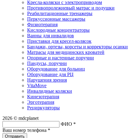
Кресла-коляски с электроприводом
Противопролежневый матрас и подушки
Реабилитационные тренажеры
Перкуссионные массажеры
Физиотерапия
Кислородные концентраторы
Ванны для инвалидов
Приставки для кресел-колясок
Бандажи, ортезы, корсеты и корректоры осанки
Матрасы для медицинских кроватей
Опорные и настенные поручни
Пандусы, поручни
Оборудование для больниц
Оборудование для РЦ
Нарушения зрения
VitaMove
Инвалидные коляски
Кинезотерапия
Эрготерапия
Рециркуляторы
2026 © mdcplanet
ФИО *
Ваш номер телефона *
Отправить