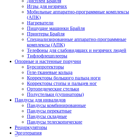
Дисплеи Брайля
Игры для незрячих
Мобильные аппаратно-программные комплексы
(АПК)
Нагреватели
Пишущие машинки Брайля
Принтеры Брайля
Специализированные аппаратно-программные
комплексы (АПК)
Телефоны для слабовидящих и незрячих людей
Тифлофлешплееры
Опорные и настенные поручни
Бурсопротекторы
Геле-тканевые кольца
Корректоры большого пальца ноги
Корректоры стопы и пальцев ног
Ортопедические стельки
Полустельки (супинаторы)
Пандусы для инвалидов
Пандусы комбинированные
Пандусы перекатные
Пандусы складные
Пандусы телескопические
Рециркуляторы
Эрготерапия