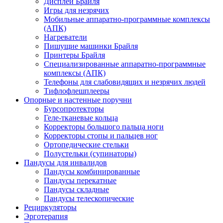
Дисплеи Брайля
Игры для незрячих
Мобильные аппаратно-программные комплексы
(АПК)
Нагреватели
Пишущие машинки Брайля
Принтеры Брайля
Специализированные аппаратно-программные
комплексы (АПК)
Телефоны для слабовидящих и незрячих людей
Тифлофлешплееры
Опорные и настенные поручни
Бурсопротекторы
Геле-тканевые кольца
Корректоры большого пальца ноги
Корректоры стопы и пальцев ног
Ортопедические стельки
Полустельки (супинаторы)
Пандусы для инвалидов
Пандусы комбинированные
Пандусы перекатные
Пандусы складные
Пандусы телескопические
Рециркуляторы
Эрготерапия