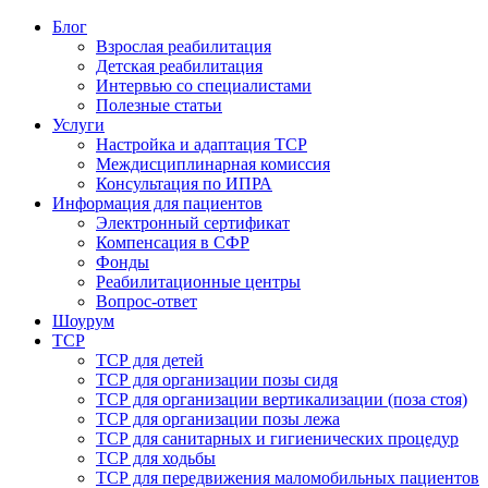
Блог
Взрослая реабилитация
Детская реабилитация
Интервью со специалистами
Полезные статьи
Услуги
Настройка и адаптация ТСР
Междисциплинарная комиссия
Консультация по ИПРА
Информация для пациентов
Электронный сертификат
Компенсация в СФР
Фонды
Реабилитационные центры
Вопрос-ответ
Шоурум
ТСР
ТСР для детей
ТСР для организации позы сидя
ТСР для организации вертикализации (поза стоя)
ТСР для организации позы лежа
ТСР для санитарных и гигиенических процедур
ТСР для ходьбы
ТСР для передвижения маломобильных пациентов