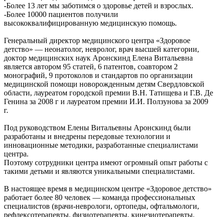
-Более 13 лет мы заботимся о здоровье детей и взрослых.
-Более 10000 пациентов получили
высококвалифицированную медицинскую помощь.
Генеральный директор медицинского центра «Здоровое
детство» — неонатолог, невролог, врач высшей категории,
доктор медицинских наук Аронскинд Елена Витальевна
является автором 95 статей, 6 патентов, соавтором 2
монографий, 9 протоколов и стандартов по организации
медицинской помощи новорожденным детям Свердловской
области, лауреатом городской премии В.Н. Татищева и Г.В. Де
Генина за 2008 г и лауреатом премии И.И. Ползунова за 2009
г.
Под руководством Елены Витальевны Аронскинд были
разработаны и внедрены передовые технологии и
инновационные методики, разработанные специалистами
центра.
Поэтому сотрудники центра имеют огромный опыт работы с
такими детьми и являются уникальными специалистами.
В настоящее время в медицинском центре «Здоровое детство»
работает более 80 человек — команда профессиональных
специалистов (врачи-неврологи, ортопеды, офтальмологи,
рефлексотерапевты, физиотерапевты, кинезиотерапевты,