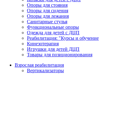
Опоры для стояния
Опоры для сидения
Опоры для лежания
Санитарные стулья
Функциональные опоры
Одежда для детей с ДЦП
Реабилитация: "Курсы и обучение
Кинезотерапия
Игрушки для детей ДЦП
Товары для позиционирования
Взрослая реабилитация
Вертикализаторы
Ходунки
Медицинские кровати
Пандусы для инвалидов
Подъемники для инвалидов
Туалетные и душевые приспособления
Электрические скутеры
Кресла-коляски с ручным приводом
Кресла-коляски с электроприводом
Противопролежневый матрас и подушки
Реабилитационные тренажеры
Перкуссионные массажеры
Физиотерапия