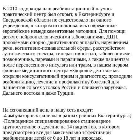
В 2010 году, когда наш реабилитационный научно-
практический центр был открыт, в Екатеринбурге и
Свердловской области не существовало ни одного
учреждения, в котором использовались современные
европейские немедикаментозные методики. Для помощи
детям с нейроонкологическими заболеваниями, ДЦП,
проблемами опорно-двигательного аппарата, нарушением
речи, когнитивно-познавательной сферы, расстройством
аутистического спектра, гиперактивностью, заболеваниями
позвоночника, парезами и параличами, а также пациентам
после перенесенного инсульта или травм, в нашем первом
филиале медицинского центра «Здоровое детство» мы
открыли консультативный прием и диагностику, проводили
реабилитацию, лечение и профилактику болезней для
пациентов со всех уголков России и ближнего зарубежья,
Дальнего востока и даже Турции.
На сегодняшний день в нашу сеть входит:
-4 амбулаторных филиала в разных районах Екатеринбурга;
-Полноценное специализированное стационарное
круглосуточное отделение на 14 пациентов, в котором
предусмотрено всё для максимально эффективной
реабилитации детей от 0 до 18 лет и взрослых.