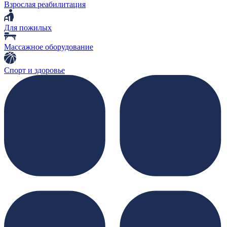
Взрослая реабилитация
Для пожилых
Массажное оборудование
Спорт и здоровье