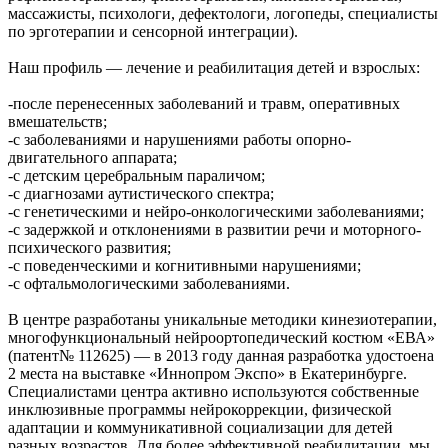
массажисты, психологи, дефектологи, логопеды, специалисты
по эрготерапии и сенсорной интеграции).
Наш профиль — лечение и реабилитация детей и взрослых:
-после перенесенных заболеваний и травм, оперативных
вмешательств;
-с заболеваниями и нарушениями работы опорно-
двигательного аппарата;
-с детским церебральным параличом;
-с диагнозами аутистического спектра;
-с генетическими и нейро-онкологическими заболеваниями;
-с задержкой и отклонениями в развитии речи и моторного-
психического развития;
-с поведенческими и когнитивными нарушениями;
-с офтальмологическими заболеваниями.
В центре разработаны уникальные методики кинезиотерапии,
многофункциональный нейроортопедический костюм «ЕВА»
(патент№ 112625) — в 2013 году данная разработка удостоена
2 места на выставке «Иннопром Экспо» в Екатеринбурге.
Специалистами центра активно используются собственные
инклюзивные программы нейрокоррекции, физической
адаптации и коммуникативной социализации для детей
разных возрастов. Для более эффективной реабилитации, мы