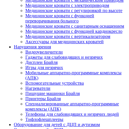
Медицинские кровати с механическим приводом
Медицинские кровати с электроприводом
Медицинские кровати с регулировкой по высоте
Медицинские кровати с функцией
переворачивания больного
Медицинские кровати с санитарным оснащением
Медицинские кровати с функцией кардиокресло
Медицинские кровати с вертикализатором
Аксессуары для медицинских кроватей
Нарушения зрения
Видеоувеличители
Гаджеты для слабовидящих и незрячих
Дисплеи Брайля
Игры для незрячих
Мобильные аппаратно-программные комплексы
(АПК)
Вспомогательные устройства
Нагреватели
Пишущие машинки Брайля
Принтеры Брайля
Специализированные аппаратно-программные
комплексы (АПК)
Телефоны для слабовидящих и незрячих людей
Тифлофлешплееры
Оборудование для детей с ДЦП и аутизмом