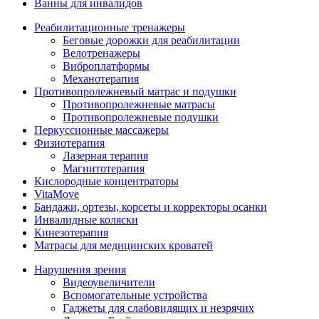
Ванны для инвалидов
Реабилитационные тренажеры
Беговые дорожки для реабилитации
Велотренажеры
Виброплатформы
Механотерапия
Противопролежневый матрас и подушки
Противопролежневые матрасы
Противопролежневые подушки
Перкуссионные массажеры
Физиотерапия
Лазерная терапия
Магнитотерапия
Кислородные концентраторы
VitaMove
Бандажи, ортезы, корсеты и корректоры осанки
Инвалидные коляски
Кинезотерапия
Матрасы для медицинских кроватей
Нарушения зрения
Видеоувеличители
Вспомогательные устройства
Гаджеты для слабовидящих и незрячих