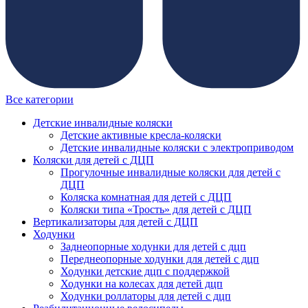
Все категории
Детские инвалидные коляски
Детские активные кресла-коляски
Детские инвалидные коляски с электроприводом
Коляски для детей с ДЦП
Прогулочные инвалидные коляски для детей с
ДЦП
Коляска комнатная для детей с ДЦП
Коляски типа «Трость» для детей с ДЦП
Вертикализаторы для детей с ДЦП
Ходунки
Заднеопорные ходунки для детей с дцп
Переднеопорные ходунки для детей с дцп
Ходунки детские дцп с поддержкой
Ходунки на колесах для детей дцп
Ходунки роллаторы для детей с дцп