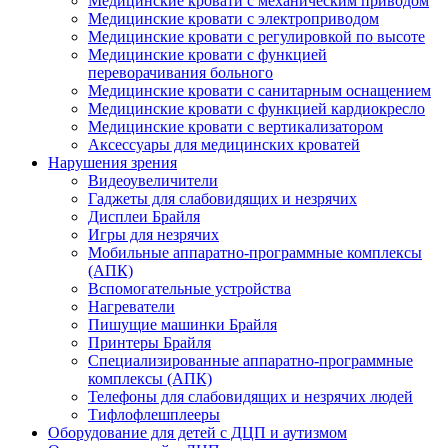
Медицинские кровати с механическим приводом
Медицинские кровати с электроприводом
Медицинские кровати с регулировкой по высоте
Медицинские кровати с функцией
переворачивания больного
Медицинские кровати с санитарным оснащением
Медицинские кровати с функцией кардиокресло
Медицинские кровати с вертикализатором
Аксессуары для медицинских кроватей
Нарушения зрения
Видеоувеличители
Гаджеты для слабовидящих и незрячих
Дисплеи Брайля
Игры для незрячих
Мобильные аппаратно-программные комплексы
(АПК)
Вспомогательные устройства
Нагреватели
Пишущие машинки Брайля
Принтеры Брайля
Специализированные аппаратно-программные
комплексы (АПК)
Телефоны для слабовидящих и незрячих людей
Тифлофлешплееры
Оборудование для детей с ДЦП и аутизмом