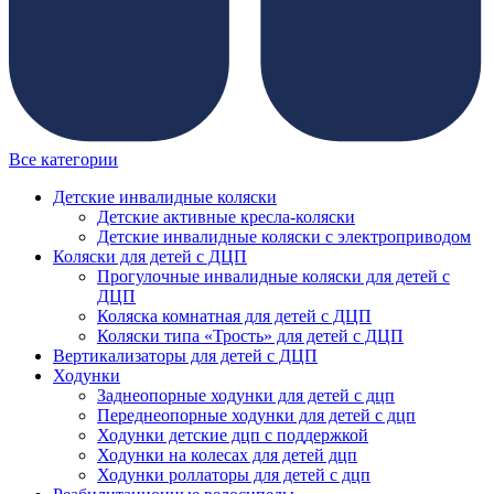
Все категории
Детские инвалидные коляски
Детские активные кресла-коляски
Детские инвалидные коляски с электроприводом
Коляски для детей с ДЦП
Прогулочные инвалидные коляски для детей с
ДЦП
Коляска комнатная для детей с ДЦП
Коляски типа «Трость» для детей с ДЦП
Вертикализаторы для детей с ДЦП
Ходунки
Заднеопорные ходунки для детей с дцп
Переднеопорные ходунки для детей с дцп
Ходунки детские дцп с поддержкой
Ходунки на колесах для детей дцп
Ходунки роллаторы для детей с дцп