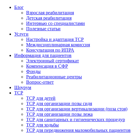
Блог
Взрослая реабилитация
Детская реабилитация
Интервью со специалистами
Полезные статьи
Услуги
Настройка и адаптация ТСР
Междисциплинарная комиссия
Консультация по ИПРА
Информация для пациентов
Электронный сертификат
Компенсация в СФР
Фонды
Реабилитационные центры
Вопрос-ответ
Шоурум
ТСР
ТСР для детей
ТСР для организации позы сидя
ТСР для организации вертикализации (поза стоя)
ТСР для организации позы лежа
ТСР для санитарных и гигиенических процедур
ТСР для ходьбы
ТСР для передвижения маломобильных пациентов