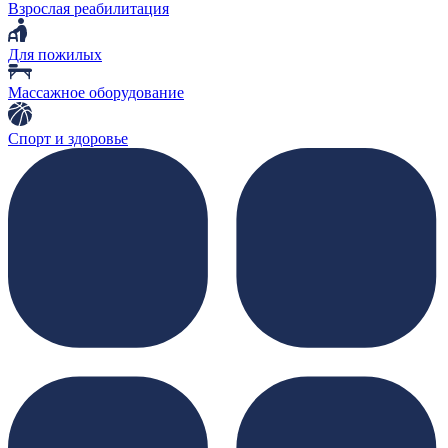
Взрослая реабилитация
Для пожилых
Массажное оборудование
Спорт и здоровье