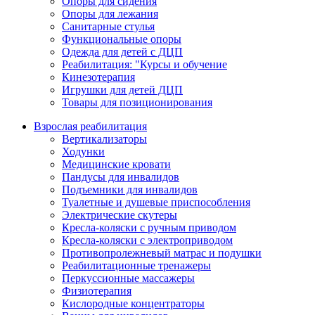
Опоры для сидения
Опоры для лежания
Санитарные стулья
Функциональные опоры
Одежда для детей с ДЦП
Реабилитация: "Курсы и обучение
Кинезотерапия
Игрушки для детей ДЦП
Товары для позиционирования
Взрослая реабилитация
Вертикализаторы
Ходунки
Медицинские кровати
Пандусы для инвалидов
Подъемники для инвалидов
Туалетные и душевые приспособления
Электрические скутеры
Кресла-коляски с ручным приводом
Кресла-коляски с электроприводом
Противопролежневый матрас и подушки
Реабилитационные тренажеры
Перкуссионные массажеры
Физиотерапия
Кислородные концентраторы