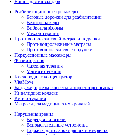
Ванны для инвалидов
Реабилитационные тренажеры
Беговые дорожки для реабилитации
Велотренажеры
Виброплатформы
Механотерапия
Противопролежневый матрас и подушки
Противопролежневые матрасы
Противопролежневые подушки
Перкуссионные массажеры
Физиотерапия
Лазерная терапия
Магнитотерапия
Кислородные концентраторы
VitaMove
Бандажи, ортезы, корсеты и корректоры осанки
Инвалидные коляски
Кинезотерапия
Матрасы для медицинских кроватей
Нарушения зрения
Видеоувеличители
Вспомогательные устройства
Гаджеты для слабовидящих и незрячих