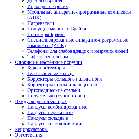
Дисплеи Брайля
Игры для незрячих
Мобильные аппаратно-программные комплексы
(АПК)
Нагреватели
Пишущие машинки Брайля
Принтеры Брайля
Специализированные аппаратно-программные
комплексы (АПК)
Телефоны для слабовидящих и незрячих людей
Тифлофлешплееры
Опорные и настенные поручни
Бурсопротекторы
Геле-тканевые кольца
Корректоры большого пальца ноги
Корректоры стопы и пальцев ног
Ортопедические стельки
Полустельки (супинаторы)
Пандусы для инвалидов
Пандусы комбинированные
Пандусы перекатные
Пандусы складные
Пандусы телескопические
Рециркуляторы
Эрготерапия