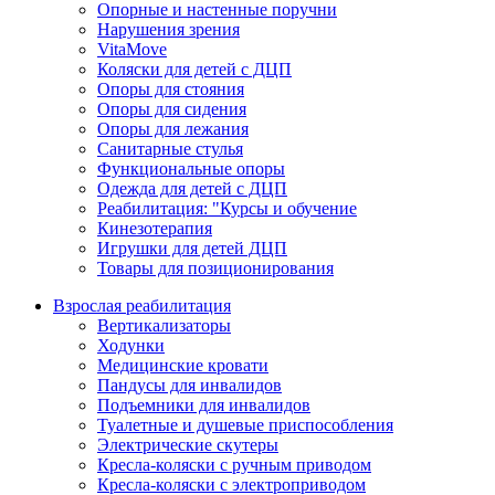
Опорные и настенные поручни
Нарушения зрения
VitaMove
Коляски для детей с ДЦП
Опоры для стояния
Опоры для сидения
Опоры для лежания
Санитарные стулья
Функциональные опоры
Одежда для детей с ДЦП
Реабилитация: "Курсы и обучение
Кинезотерапия
Игрушки для детей ДЦП
Товары для позиционирования
Взрослая реабилитация
Вертикализаторы
Ходунки
Медицинские кровати
Пандусы для инвалидов
Подъемники для инвалидов
Туалетные и душевые приспособления
Электрические скутеры
Кресла-коляски с ручным приводом
Кресла-коляски с электроприводом