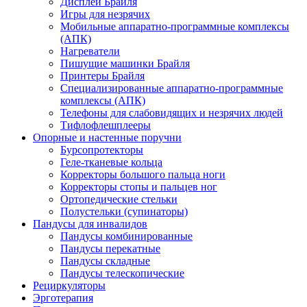
Дисплеи Брайля
Игры для незрячих
Мобильные аппаратно-программные комплексы
(АПК)
Нагреватели
Пишущие машинки Брайля
Принтеры Брайля
Специализированные аппаратно-программные
комплексы (АПК)
Телефоны для слабовидящих и незрячих людей
Тифлофлешплееры
Опорные и настенные поручни
Бурсопротекторы
Геле-тканевые кольца
Корректоры большого пальца ноги
Корректоры стопы и пальцев ног
Ортопедические стельки
Полустельки (супинаторы)
Пандусы для инвалидов
Пандусы комбинированные
Пандусы перекатные
Пандусы складные
Пандусы телескопические
Рециркуляторы
Эрготерапия