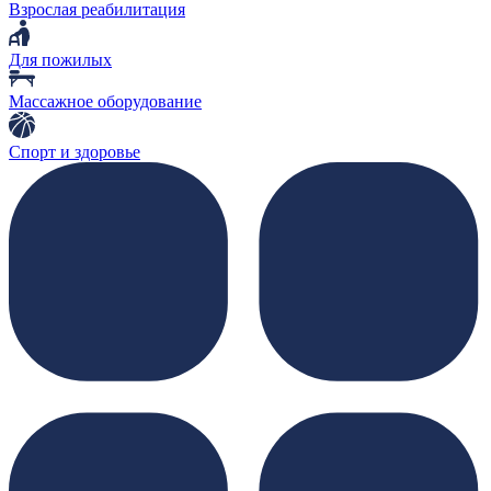
Взрослая реабилитация
Для пожилых
Массажное оборудование
Спорт и здоровье