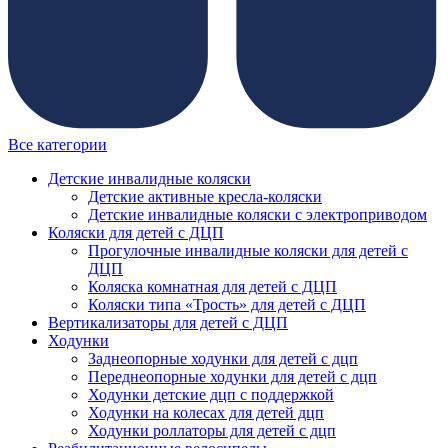
Все категории
Детские инвалидные коляски
Детские активные кресла-коляски
Детские инвалидные коляски с электроприводом
Коляски для детей с ДЦП
Прогулочные инвалидные коляски для детей с
ДЦП
Коляска комнатная для детей с ДЦП
Коляски типа «Трость» для детей с ДЦП
Вертикализаторы для детей с ДЦП
Ходунки
Заднеопорные ходунки для детей с дцп
Переднеопорные ходунки для детей с дцп
Ходунки детские дцп с поддержкой
Ходунки на колесах для детей дцп
Ходунки роллаторы для детей с дцп