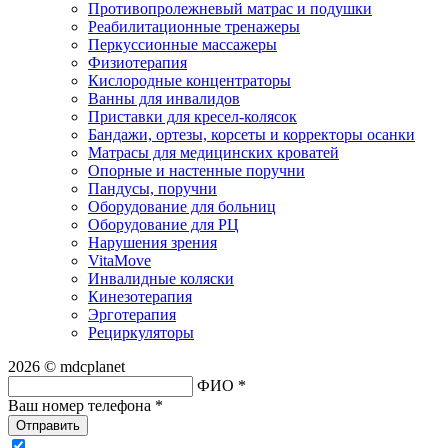
Противопролежневый матрас и подушки
Реабилитационные тренажеры
Перкуссионные массажеры
Физиотерапия
Кислородные концентраторы
Ванны для инвалидов
Приставки для кресел-колясок
Бандажи, ортезы, корсеты и корректоры осанки
Матрасы для медицинских кроватей
Опорные и настенные поручни
Пандусы, поручни
Оборудование для больниц
Оборудование для РЦ
Нарушения зрения
VitaMove
Инвалидные коляски
Кинезотерапия
Эрготерапия
Рециркуляторы
2026 © mdcplanet
ФИО *
Ваш номер телефона *
Отправить