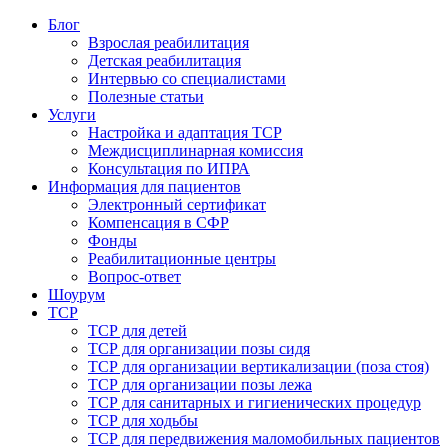
Блог
Взрослая реабилитация
Детская реабилитация
Интервью со специалистами
Полезные статьи
Услуги
Настройка и адаптация ТСР
Междисциплинарная комиссия
Консультация по ИПРА
Информация для пациентов
Электронный сертификат
Компенсация в СФР
Фонды
Реабилитационные центры
Вопрос-ответ
Шоурум
ТСР
ТСР для детей
ТСР для организации позы сидя
ТСР для организации вертикализации (поза стоя)
ТСР для организации позы лежа
ТСР для санитарных и гигиенических процедур
ТСР для ходьбы
ТСР для передвижения маломобильных пациентов