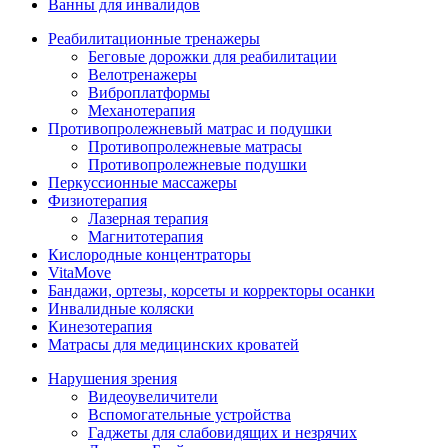
Ванны для инвалидов
Реабилитационные тренажеры
Беговые дорожки для реабилитации
Велотренажеры
Виброплатформы
Механотерапия
Противопролежневый матрас и подушки
Противопролежневые матрасы
Противопролежневые подушки
Перкуссионные массажеры
Физиотерапия
Лазерная терапия
Магнитотерапия
Кислородные концентраторы
VitaMove
Бандажи, ортезы, корсеты и корректоры осанки
Инвалидные коляски
Кинезотерапия
Матрасы для медицинских кроватей
Нарушения зрения
Видеоувеличители
Вспомогательные устройства
Гаджеты для слабовидящих и незрячих