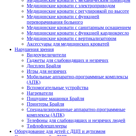
Медицинские кровати с механическим приводом
Медицинские кровати с электроприводом
Медицинские кровати с регулировкой по высоте
Медицинские кровати с функцией
переворачивания больного
Медицинские кровати с санитарным оснащением
Медицинские кровати с функцией кардиокресло
Медицинские кровати с вертикализатором
Аксессуары для медицинских кроватей
Нарушения зрения
Видеоувеличители
Гаджеты для слабовидящих и незрячих
Дисплеи Брайля
Игры для незрячих
Мобильные аппаратно-программные комплексы
(АПК)
Вспомогательные устройства
Нагреватели
Пишущие машинки Брайля
Принтеры Брайля
Специализированные аппаратно-программные
комплексы (АПК)
Телефоны для слабовидящих и незрячих людей
Тифлофлешплееры
Оборудование для детей с ДЦП и аутизмом