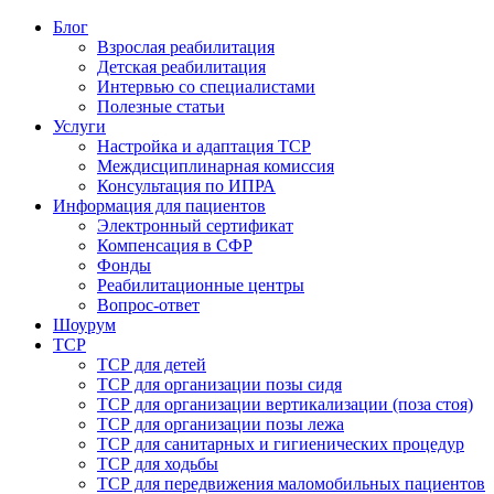
Блог
Взрослая реабилитация
Детская реабилитация
Интервью со специалистами
Полезные статьи
Услуги
Настройка и адаптация ТСР
Междисциплинарная комиссия
Консультация по ИПРА
Информация для пациентов
Электронный сертификат
Компенсация в СФР
Фонды
Реабилитационные центры
Вопрос-ответ
Шоурум
ТСР
ТСР для детей
ТСР для организации позы сидя
ТСР для организации вертикализации (поза стоя)
ТСР для организации позы лежа
ТСР для санитарных и гигиенических процедур
ТСР для ходьбы
ТСР для передвижения маломобильных пациентов