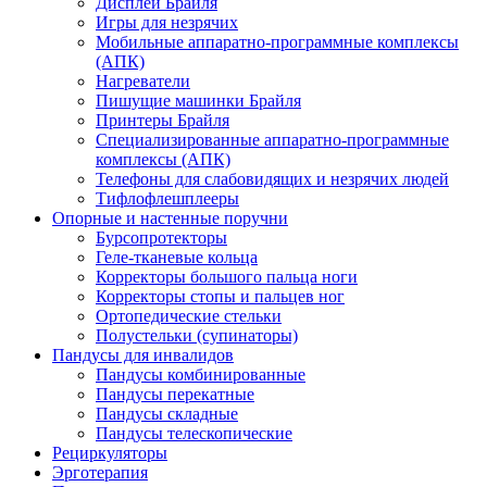
Дисплеи Брайля
Игры для незрячих
Мобильные аппаратно-программные комплексы
(АПК)
Нагреватели
Пишущие машинки Брайля
Принтеры Брайля
Специализированные аппаратно-программные
комплексы (АПК)
Телефоны для слабовидящих и незрячих людей
Тифлофлешплееры
Опорные и настенные поручни
Бурсопротекторы
Геле-тканевые кольца
Корректоры большого пальца ноги
Корректоры стопы и пальцев ног
Ортопедические стельки
Полустельки (супинаторы)
Пандусы для инвалидов
Пандусы комбинированные
Пандусы перекатные
Пандусы складные
Пандусы телескопические
Рециркуляторы
Эрготерапия