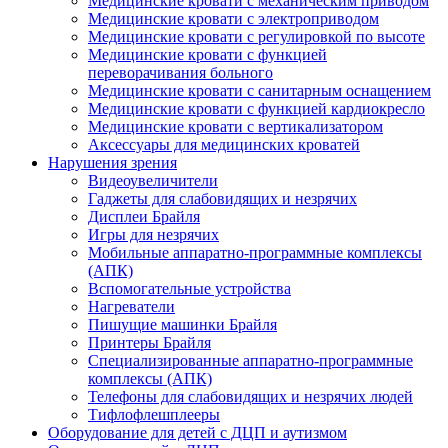
Медицинские кровати с механическим приводом
Медицинские кровати с электроприводом
Медицинские кровати с регулировкой по высоте
Медицинские кровати с функцией
переворачивания больного
Медицинские кровати с санитарным оснащением
Медицинские кровати с функцией кардиокресло
Медицинские кровати с вертикализатором
Аксессуары для медицинских кроватей
Нарушения зрения
Видеоувеличители
Гаджеты для слабовидящих и незрячих
Дисплеи Брайля
Игры для незрячих
Мобильные аппаратно-программные комплексы
(АПК)
Вспомогательные устройства
Нагреватели
Пишущие машинки Брайля
Принтеры Брайля
Специализированные аппаратно-программные
комплексы (АПК)
Телефоны для слабовидящих и незрячих людей
Тифлофлешплееры
Оборудование для детей с ДЦП и аутизмом