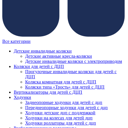
Все категории
Детские инвалидные коляски
Детские активные кресла-коляски
Детские инвалидные коляски с электроприводом
Коляски для детей с ДЦП
Прогулочные инвалидные коляски для детей с
ДЦП
Коляска комнатная для детей с ДЦП
Коляски типа «Трость» для детей с ДЦП
Вертикализаторы для детей с ДЦП
Ходунки
Заднеопорные ходунки для детей с дцп
Переднеопорные ходунки для детей с дцп
Ходунки детские дцп с поддержкой
Ходунки на колесах для детей дцп
Ходунки роллаторы для детей с дцп