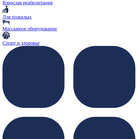
Взрослая реабилитация
Для пожилых
Массажное оборудование
Спорт и здоровье