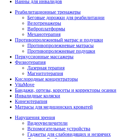
Ванны для инвалидов
Реабилитационные тренажеры
Беговые дорожки для реабилитации
Велотренажеры
Виброплатформы
Механотерапия
Противопролежневый матрас и подушки
Противопролежневые матрасы
Противопролежневые подушки
Перкуссионные массажеры
Физиотерапия
Лазерная терапия
Магнитотерапия
Кислородные концентраторы
VitaMove
Бандажи, ортезы, корсеты и корректоры осанки
Инвалидные коляски
Кинезотерапия
Матрасы для медицинских кроватей
Нарушения зрения
Видеоувеличители
Вспомогательные устройства
Гаджеты для слабовидящих и незрячих