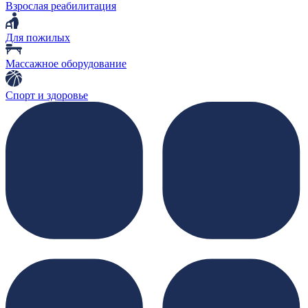
Взрослая реабилитация
Для пожилых
Массажное оборудование
Спорт и здоровье