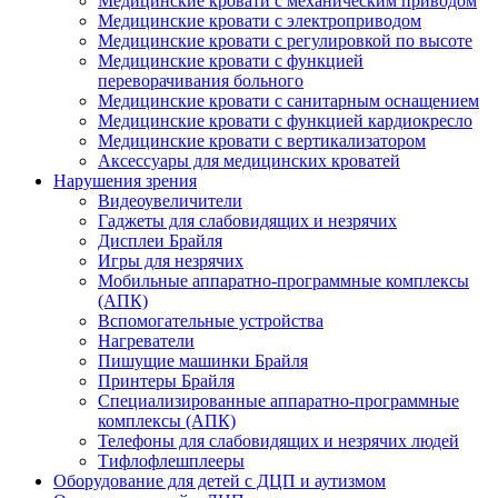
Медицинские кровати с механическим приводом
Медицинские кровати с электроприводом
Медицинские кровати с регулировкой по высоте
Медицинские кровати с функцией
переворачивания больного
Медицинские кровати с санитарным оснащением
Медицинские кровати с функцией кардиокресло
Медицинские кровати с вертикализатором
Аксессуары для медицинских кроватей
Нарушения зрения
Видеоувеличители
Гаджеты для слабовидящих и незрячих
Дисплеи Брайля
Игры для незрячих
Мобильные аппаратно-программные комплексы
(АПК)
Вспомогательные устройства
Нагреватели
Пишущие машинки Брайля
Принтеры Брайля
Специализированные аппаратно-программные
комплексы (АПК)
Телефоны для слабовидящих и незрячих людей
Тифлофлешплееры
Оборудование для детей с ДЦП и аутизмом