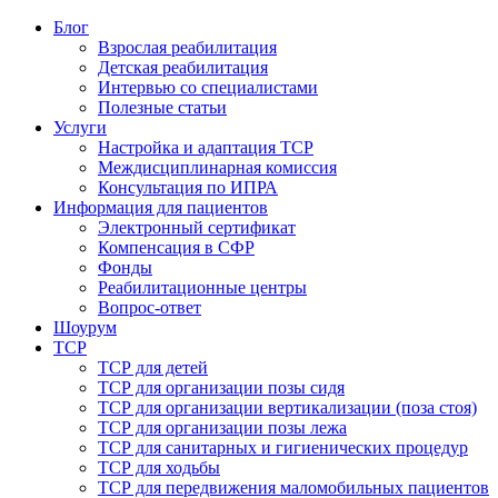
Блог
Взрослая реабилитация
Детская реабилитация
Интервью со специалистами
Полезные статьи
Услуги
Настройка и адаптация ТСР
Междисциплинарная комиссия
Консультация по ИПРА
Информация для пациентов
Электронный сертификат
Компенсация в СФР
Фонды
Реабилитационные центры
Вопрос-ответ
Шоурум
ТСР
ТСР для детей
ТСР для организации позы сидя
ТСР для организации вертикализации (поза стоя)
ТСР для организации позы лежа
ТСР для санитарных и гигиенических процедур
ТСР для ходьбы
ТСР для передвижения маломобильных пациентов