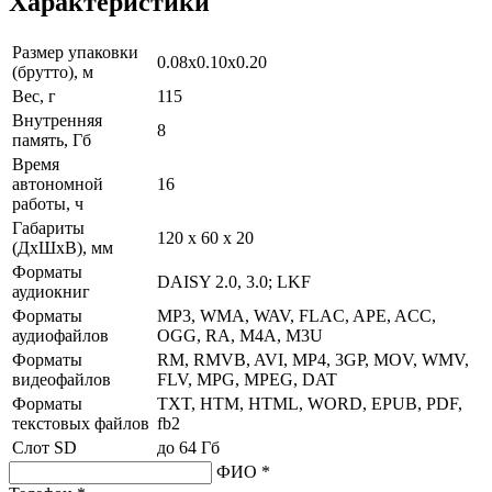
Характеристики
Размер упаковки
0.08x0.10x0.20
(брутто), м
Вес, г
115
Внутренняя
8
память, Гб
Время
автономной
16
работы, ч
Габариты
120 x 60 x 20
(ДхШхВ), мм
Форматы
DAISY 2.0, 3.0; LKF
аудиокниг
Форматы
MP3, WMA, WAV, FLAC, APE, ACC,
аудиофайлов
OGG, RA, M4A, M3U
Форматы
RM, RMVB, AVI, MP4, 3GP, MOV, WMV,
видеофайлов
FLV, MPG, MPEG, DAT
Форматы
TXT, HTM, HTML, WORD, EPUB, PDF,
текстовых файлов
fb2
Слот SD
до 64 Гб
ФИО *