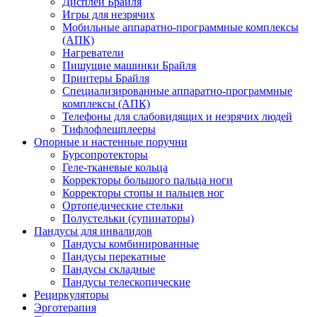
Дисплеи Брайля
Игры для незрячих
Мобильные аппаратно-программные комплексы
(АПК)
Нагреватели
Пишущие машинки Брайля
Принтеры Брайля
Специализированные аппаратно-программные
комплексы (АПК)
Телефоны для слабовидящих и незрячих людей
Тифлофлешплееры
Опорные и настенные поручни
Бурсопротекторы
Геле-тканевые кольца
Корректоры большого пальца ноги
Корректоры стопы и пальцев ног
Ортопедические стельки
Полустельки (супинаторы)
Пандусы для инвалидов
Пандусы комбинированные
Пандусы перекатные
Пандусы складные
Пандусы телескопические
Рециркуляторы
Эрготерапия