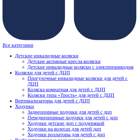
Все категории
Детские инвалидные коляски
Детские активные кресла-коляски
Детские инвалидные коляски с электроприводом
Коляски для детей с ДЦП
Прогулочные инвалидные коляски для детей с
ДЦП
Коляска комнатная для детей с ДЦП
Коляски типа «Трость» для детей с ДЦП
Вертикализаторы для детей с ДЦП
Ходунки
Заднеопорные ходунки для детей с дцп
Переднеопорные ходунки для детей с дцп
Ходунки детские дцп с поддержкой
Ходунки на колесах для детей дцп
Ходунки роллаторы для детей с дцп