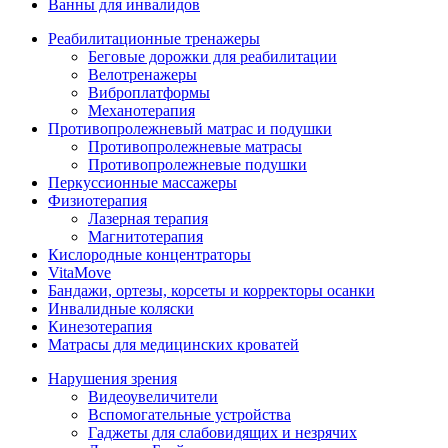
Ванны для инвалидов
Реабилитационные тренажеры
Беговые дорожки для реабилитации
Велотренажеры
Виброплатформы
Механотерапия
Противопролежневый матрас и подушки
Противопролежневые матрасы
Противопролежневые подушки
Перкуссионные массажеры
Физиотерапия
Лазерная терапия
Магнитотерапия
Кислородные концентраторы
VitaMove
Бандажи, ортезы, корсеты и корректоры осанки
Инвалидные коляски
Кинезотерапия
Матрасы для медицинских кроватей
Нарушения зрения
Видеоувеличители
Вспомогательные устройства
Гаджеты для слабовидящих и незрячих