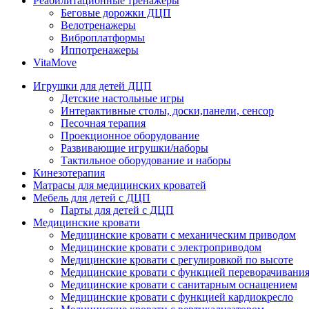
Реабилитационные тренажеры
Беговые дорожки ДЦП
Велотренажеры
Виброплатформы
Иппотренажеры
VitaMove
Игрушки для детей ДЦП
Детские настольные игры
Интерактивные столы, доски,панели, сенсор
Песочная терапия
Проекционное оборудование
Развивающие игрушки/наборы
Тактильное оборудование и наборы
Кинезотерапия
Матрасы для медицинских кроватей
Мебель для детей с ДЦП
Парты для детей с ДЦП
Медицинские кровати
Медицинские кровати с механическим приводом
Медицинские кровати с электроприводом
Медицинские кровати с регулировкой по высоте
Медицинские кровати с функцией переворачивания
Медицинские кровати с санитарным оснащением
Медицинские кровати с функцией кардиокресло