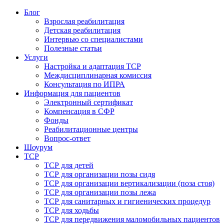
Блог
Взрослая реабилитация
Детская реабилитация
Интервью со специалистами
Полезные статьи
Услуги
Настройка и адаптация ТСР
Междисциплинарная комиссия
Консультация по ИПРА
Информация для пациентов
Электронный сертификат
Компенсация в СФР
Фонды
Реабилитационные центры
Вопрос-ответ
Шоурум
ТСР
ТСР для детей
ТСР для организации позы сидя
ТСР для организации вертикализации (поза стоя)
ТСР для организации позы лежа
ТСР для санитарных и гигиенических процедур
ТСР для ходьбы
ТСР для передвижения маломобильных пациентов