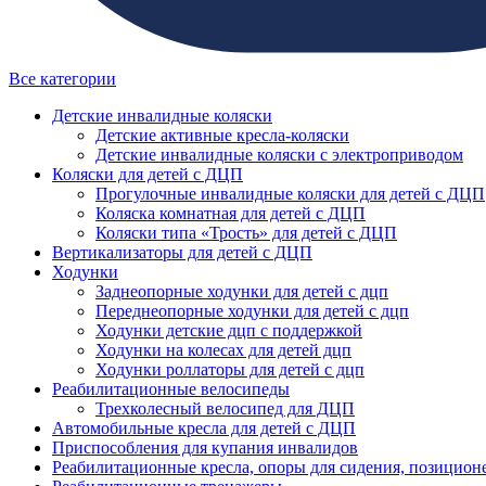
Все категории
Детские инвалидные коляски
Детские активные кресла-коляски
Детские инвалидные коляски с электроприводом
Коляски для детей с ДЦП
Прогулочные инвалидные коляски для детей с ДЦП
Коляска комнатная для детей с ДЦП
Коляски типа «Трость» для детей с ДЦП
Вертикализаторы для детей с ДЦП
Ходунки
Заднеопорные ходунки для детей с дцп
Переднеопорные ходунки для детей с дцп
Ходунки детские дцп с поддержкой
Ходунки на колесах для детей дцп
Ходунки роллаторы для детей с дцп
Реабилитационные велосипеды
Трехколесный велосипед для ДЦП
Автомобильные кресла для детей с ДЦП
Приспособления для купания инвалидов
Реабилитационные кресла, опоры для сидения, позицион