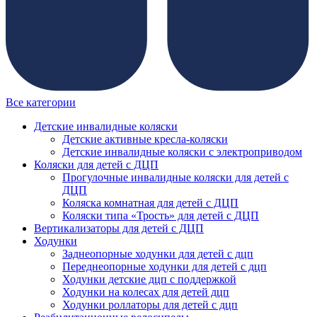
Все категории
Детские инвалидные коляски
Детские активные кресла-коляски
Детские инвалидные коляски с электроприводом
Коляски для детей с ДЦП
Прогулочные инвалидные коляски для детей с
ДЦП
Коляска комнатная для детей с ДЦП
Коляски типа «Трость» для детей с ДЦП
Вертикализаторы для детей с ДЦП
Ходунки
Заднеопорные ходунки для детей с дцп
Переднеопорные ходунки для детей с дцп
Ходунки детские дцп с поддержкой
Ходунки на колесах для детей дцп
Ходунки роллаторы для детей с дцп