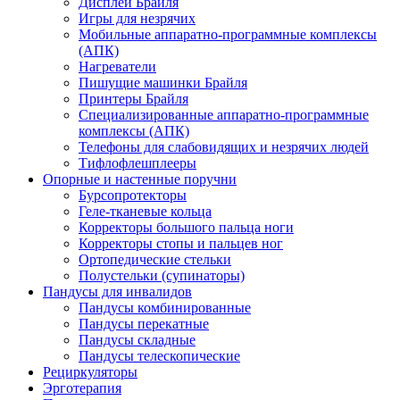
Дисплеи Брайля
Игры для незрячих
Мобильные аппаратно-программные комплексы
(АПК)
Нагреватели
Пишущие машинки Брайля
Принтеры Брайля
Специализированные аппаратно-программные
комплексы (АПК)
Телефоны для слабовидящих и незрячих людей
Тифлофлешплееры
Опорные и настенные поручни
Бурсопротекторы
Геле-тканевые кольца
Корректоры большого пальца ноги
Корректоры стопы и пальцев ног
Ортопедические стельки
Полустельки (супинаторы)
Пандусы для инвалидов
Пандусы комбинированные
Пандусы перекатные
Пандусы складные
Пандусы телескопические
Рециркуляторы
Эрготерапия