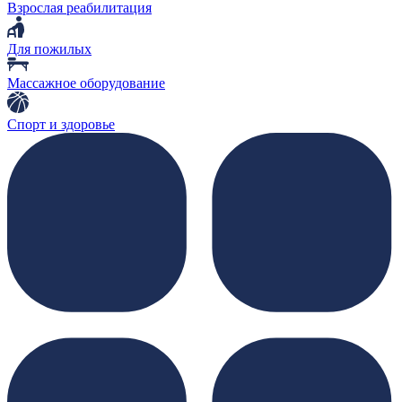
Взрослая реабилитация
Для пожилых
Массажное оборудование
Спорт и здоровье