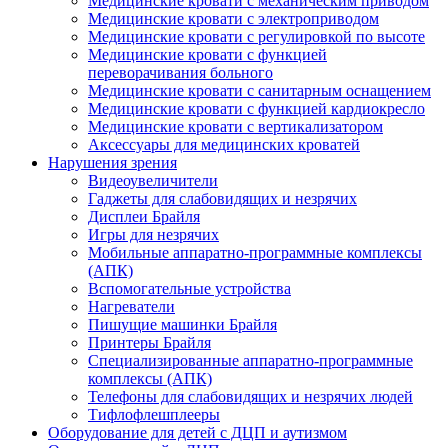
Медицинские кровати с механическим приводом
Медицинские кровати с электроприводом
Медицинские кровати с регулировкой по высоте
Медицинские кровати с функцией
переворачивания больного
Медицинские кровати с санитарным оснащением
Медицинские кровати с функцией кардиокресло
Медицинские кровати с вертикализатором
Аксессуары для медицинских кроватей
Нарушения зрения
Видеоувеличители
Гаджеты для слабовидящих и незрячих
Дисплеи Брайля
Игры для незрячих
Мобильные аппаратно-программные комплексы
(АПК)
Вспомогательные устройства
Нагреватели
Пишущие машинки Брайля
Принтеры Брайля
Специализированные аппаратно-программные
комплексы (АПК)
Телефоны для слабовидящих и незрячих людей
Тифлофлешплееры
Оборудование для детей с ДЦП и аутизмом