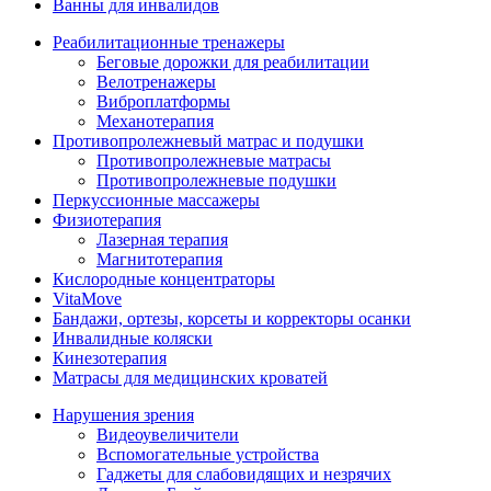
Ванны для инвалидов
Реабилитационные тренажеры
Беговые дорожки для реабилитации
Велотренажеры
Виброплатформы
Механотерапия
Противопролежневый матрас и подушки
Противопролежневые матрасы
Противопролежневые подушки
Перкуссионные массажеры
Физиотерапия
Лазерная терапия
Магнитотерапия
Кислородные концентраторы
VitaMove
Бандажи, ортезы, корсеты и корректоры осанки
Инвалидные коляски
Кинезотерапия
Матрасы для медицинских кроватей
Нарушения зрения
Видеоувеличители
Вспомогательные устройства
Гаджеты для слабовидящих и незрячих