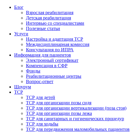
Блог
Взрослая реабилитация
Детская реабилитация
Интервью со специалистами
Полезные статьи
Услуги
Настройка и адаптация ТСР
Междисциплинарная комиссия
Консультация по ИПРА
Информация для пациентов
Электронный сертификат
Компенсация в СФР
Фонды
Реабилитационные центры
Вопрос-ответ
Шоурум
ТСР
ТСР для детей
ТСР для организации позы сидя
ТСР для организации вертикализации (поза стоя)
ТСР для организации позы лежа
ТСР для санитарных и гигиенических процедур
ТСР для ходьбы
ТСР для передвижения маломобильных пациентов