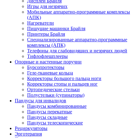
Дисплеи Брайля
Игры для незрячих
Мобильные аппаратно-программные комплексы
(АПК)
Нагреватели
Пишущие машинки Брайля
Принтеры Брайля
Специализированные аппаратно-программные
комплексы (АПК)
Телефоны для слабовидящих и незрячих людей
Тифлофлешплееры
Опорные и настенные поручни
Бурсопротекторы
Геле-тканевые кольца
Корректоры большого пальца ноги
Корректоры стопы и пальцев ног
Ортопедические стельки
Полустельки (супинаторы)
Пандусы для инвалидов
Пандусы комбинированные
Пандусы перекатные
Пандусы складные
Пандусы телескопические
Рециркуляторы
Эрготерапия