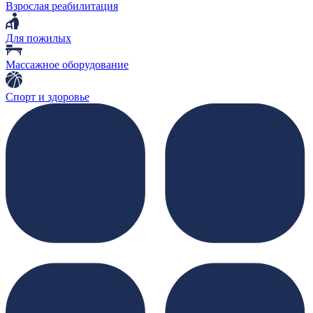
Взрослая реабилитация
Для пожилых
Массажное оборудование
Спорт и здоровье