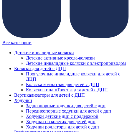
Все категории
Детские инвалидные коляски
Детские активные кресла-коляски
Детские инвалидные коляски с электроприводом
Коляски для детей с ДЦП
Прогулочные инвалидные коляски для детей с
ДЦП
Коляска комнатная для детей с ДЦП
Коляски типа «Трость» для детей с ДЦП
Вертикализаторы для детей с ДЦП
Ходунки
Заднеопорные ходунки для детей с дцп
Переднеопорные ходунки для детей с дцп
Ходунки детские дцп с поддержкой
Ходунки на колесах для детей дцп
Ходунки роллаторы для детей с дцп