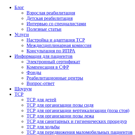
Блог
Взрослая реабилитация
Детская реабилитация
Интервью со специалистами
Полезные статьи
Услуги
Настройка и адаптация ТСР
Междисциплинарная комиссия
Консультация по ИПРА
Информация для пациентов
Электронный сертификат
Компенсация в СФР
Фонды
Реабилитационные центры
Вопрос-ответ
Шоурум
ТСР
ТСР для детей
ТСР для организации позы сидя
ТСР для организации вертикализации (поза стоя)
ТСР для организации позы лежа
ТСР для санитарных и гигиенических процедур
ТСР для ходьбы
ТСР для передвижения маломобильных пациентов