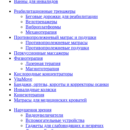
Ванны для инвалидов
Реабилитационные тренажеры
Беговые дорожки для реабилитации
Велотренажеры
Виброплатформы
Механотерапия
Противопролежневый матрас и подушки
Противопролежневые матрасы
Противопролежневые подушки
Перкуссионные массажеры
Физиотерапия
Лазерная терапия
Магнитотерапия
Кислородные концентраторы
VitaMove
Бандажи, ортезы, корсеты и корректоры осанки
Инвалидные коляски
Кинезотерапия
Матрасы для медицинских кроватей
Нарушения зрения
Видеоувеличители
Вспомогательные устройства
Гаджеты для слабовидящих и незрячих