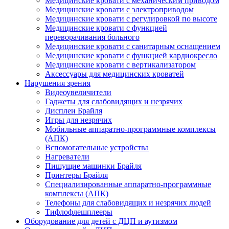
Медицинские кровати с механическим приводом
Медицинские кровати с электроприводом
Медицинские кровати с регулировкой по высоте
Медицинские кровати с функцией
переворачивания больного
Медицинские кровати с санитарным оснащением
Медицинские кровати с функцией кардиокресло
Медицинские кровати с вертикализатором
Аксессуары для медицинских кроватей
Нарушения зрения
Видеоувеличители
Гаджеты для слабовидящих и незрячих
Дисплеи Брайля
Игры для незрячих
Мобильные аппаратно-программные комплексы
(АПК)
Вспомогательные устройства
Нагреватели
Пишущие машинки Брайля
Принтеры Брайля
Специализированные аппаратно-программные
комплексы (АПК)
Телефоны для слабовидящих и незрячих людей
Тифлофлешплееры
Оборудование для детей с ДЦП и аутизмом