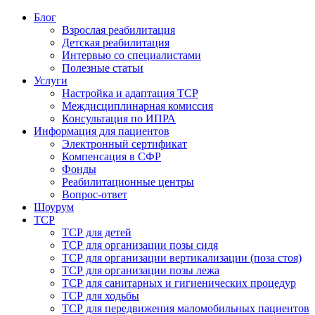
Блог
Взрослая реабилитация
Детская реабилитация
Интервью со специалистами
Полезные статьи
Услуги
Настройка и адаптация ТСР
Междисциплинарная комиссия
Консультация по ИПРА
Информация для пациентов
Электронный сертификат
Компенсация в СФР
Фонды
Реабилитационные центры
Вопрос-ответ
Шоурум
ТСР
ТСР для детей
ТСР для организации позы сидя
ТСР для организации вертикализации (поза стоя)
ТСР для организации позы лежа
ТСР для санитарных и гигиенических процедур
ТСР для ходьбы
ТСР для передвижения маломобильных пациентов