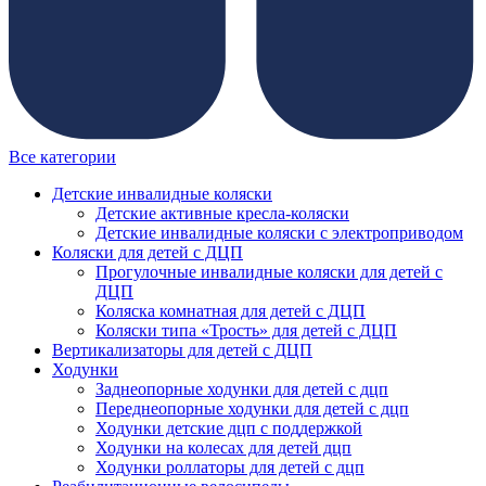
Все категории
Детские инвалидные коляски
Детские активные кресла-коляски
Детские инвалидные коляски с электроприводом
Коляски для детей с ДЦП
Прогулочные инвалидные коляски для детей с
ДЦП
Коляска комнатная для детей с ДЦП
Коляски типа «Трость» для детей с ДЦП
Вертикализаторы для детей с ДЦП
Ходунки
Заднеопорные ходунки для детей с дцп
Переднеопорные ходунки для детей с дцп
Ходунки детские дцп с поддержкой
Ходунки на колесах для детей дцп
Ходунки роллаторы для детей с дцп