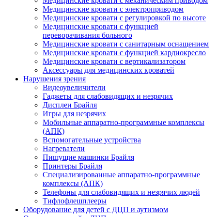
Медицинские кровати с механическим приводом
Медицинские кровати с электроприводом
Медицинские кровати с регулировкой по высоте
Медицинские кровати с функцией
переворачивания больного
Медицинские кровати с санитарным оснащением
Медицинские кровати с функцией кардиокресло
Медицинские кровати с вертикализатором
Аксессуары для медицинских кроватей
Нарушения зрения
Видеоувеличители
Гаджеты для слабовидящих и незрячих
Дисплеи Брайля
Игры для незрячих
Мобильные аппаратно-программные комплексы
(АПК)
Вспомогательные устройства
Нагреватели
Пишущие машинки Брайля
Принтеры Брайля
Специализированные аппаратно-программные
комплексы (АПК)
Телефоны для слабовидящих и незрячих людей
Тифлофлешплееры
Оборудование для детей с ДЦП и аутизмом