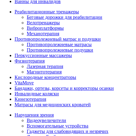
Ванны для инвалидов
Реабилитационные тренажеры
Беговые дорожки для реабилитации
Велотренажеры
Виброплатформы
Механотерапия
Противопролежневый матрас и подушки
Противопролежневые матрасы
Противопролежневые подушки
Перкуссионные массажеры
Физиотерапия
Лазерная терапия
Магнитотерапия
Кислородные концентраторы
VitaMove
Бандажи, ортезы, корсеты и корректоры осанки
Инвалидные коляски
Кинезотерапия
Матрасы для медицинских кроватей
Нарушения зрения
Видеоувеличители
Вспомогательные устройства
Гаджеты для слабовидящих и незрячих