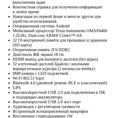
выполнения задач
Контекстная справка для получения информации
в любое время
Навигация по первой букве и многое другое для
удобства использования.
Операционная система Android
Мобильный процессор Texas Instruments OMAP4460
1.2GHz, Dual-core ARM® Cortex™-A9
32 Гб внутренней памяти для прошивки и хранения
(SD карта)
Оперативная память 2Гб DDR2
Диагональ ЖК экрана 18 см
HDMI вывод для внешнего дисплея (без аудио)
32 клеточный дисплей Брайля с кнопками
маршрутизации курсора (1 кнопка на ячейку)
8MP камера с LED подсветкой.
Wi-Fi 802.11 b/g/n
Bluetooth 4.0 (двойной режим: BLE и классический)
GPS
Высокоскоростной USB 2.0 для подключения к ПК
и подзарядки аккумулятора
Высокоскоростной USB 2.0 хост порт
Аудиокодек с регулятором громкости
Встроенный всенаправленный микрофон
Внутренние стереодинамики 1W