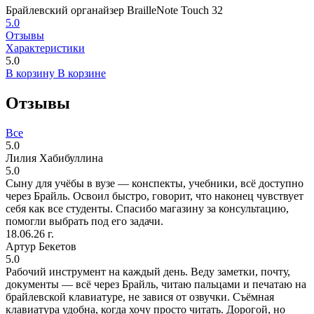
Брайлевский органайзер BrailleNote Touch 32
5.0
Отзывы
Характеристики
5.0
В корзину
В корзине
Отзывы
Все
5.0
Лилия Хабибуллина
5.0
Сыну для учёбы в вузе — конспекты, учебники, всё доступно
через Брайль. Освоил быстро, говорит, что наконец чувствует
себя как все студенты. Спасибо магазину за консультацию,
помогли выбрать под его задачи.
18.06.26 г.
Артур Бекетов
5.0
Рабочий инструмент на каждый день. Веду заметки, почту,
документы — всё через Брайль, читаю пальцами и печатаю на
брайлевской клавиатуре, не завися от озвучки. Съёмная
клавиатура удобна, когда хочу просто читать. Дорогой, но