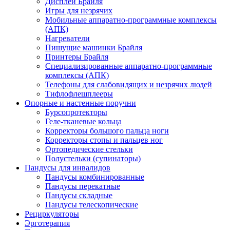
Дисплеи Брайля
Игры для незрячих
Мобильные аппаратно-программные комплексы
(АПК)
Нагреватели
Пишущие машинки Брайля
Принтеры Брайля
Специализированные аппаратно-программные
комплексы (АПК)
Телефоны для слабовидящих и незрячих людей
Тифлофлешплееры
Опорные и настенные поручни
Бурсопротекторы
Геле-тканевые кольца
Корректоры большого пальца ноги
Корректоры стопы и пальцев ног
Ортопедические стельки
Полустельки (супинаторы)
Пандусы для инвалидов
Пандусы комбинированные
Пандусы перекатные
Пандусы складные
Пандусы телескопические
Рециркуляторы
Эрготерапия