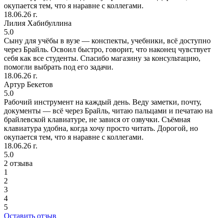
окупается тем, что я наравне с коллегами.
18.06.26 г.
Лилия Хабибуллина
5.0
Сыну для учёбы в вузе — конспекты, учебники, всё доступно
через Брайль. Освоил быстро, говорит, что наконец чувствует
себя как все студенты. Спасибо магазину за консультацию,
помогли выбрать под его задачи.
18.06.26 г.
Артур Бекетов
5.0
Рабочий инструмент на каждый день. Веду заметки, почту,
документы — всё через Брайль, читаю пальцами и печатаю на
брайлевской клавиатуре, не завися от озвучки. Съёмная
клавиатура удобна, когда хочу просто читать. Дорогой, но
окупается тем, что я наравне с коллегами.
18.06.26 г.
5.0
2 отзыва
1
2
3
4
5
Оставить отзыв