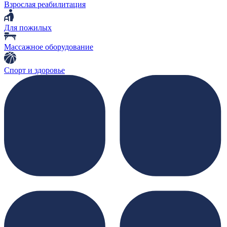
Взрослая реабилитация
Для пожилых
Массажное оборудование
Спорт и здоровье