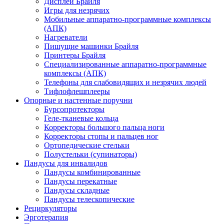
Дисплеи Брайля
Игры для незрячих
Мобильные аппаратно-программные комплексы
(АПК)
Нагреватели
Пишущие машинки Брайля
Принтеры Брайля
Специализированные аппаратно-программные
комплексы (АПК)
Телефоны для слабовидящих и незрячих людей
Тифлофлешплееры
Опорные и настенные поручни
Бурсопротекторы
Геле-тканевые кольца
Корректоры большого пальца ноги
Корректоры стопы и пальцев ног
Ортопедические стельки
Полустельки (супинаторы)
Пандусы для инвалидов
Пандусы комбинированные
Пандусы перекатные
Пандусы складные
Пандусы телескопические
Рециркуляторы
Эрготерапия