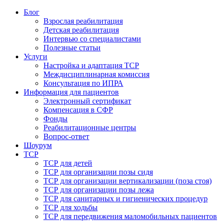
Блог
Взрослая реабилитация
Детская реабилитация
Интервью со специалистами
Полезные статьи
Услуги
Настройка и адаптация ТСР
Междисциплинарная комиссия
Консультация по ИПРА
Информация для пациентов
Электронный сертификат
Компенсация в СФР
Фонды
Реабилитационные центры
Вопрос-ответ
Шоурум
ТСР
ТСР для детей
ТСР для организации позы сидя
ТСР для организации вертикализации (поза стоя)
ТСР для организации позы лежа
ТСР для санитарных и гигиенических процедур
ТСР для ходьбы
ТСР для передвижения маломобильных пациентов