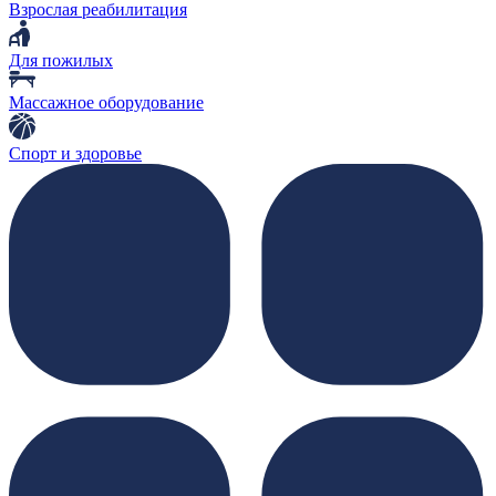
Взрослая реабилитация
Для пожилых
Массажное оборудование
Спорт и здоровье