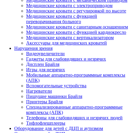
Медицинские кровати с механическим приводом
Медицинские кровати с электроприводом
Медицинские кровати с регулировкой по высоте
Медицинские кровати с функцией
переворачивания больного
Медицинские кровати с санитарным оснащением
Медицинские кровати с функцией кардиокресло
Медицинские кровати с вертикализатором
Аксессуары для медицинских кроватей
Нарушения зрения
Видеоувеличители
Гаджеты для слабовидящих и незрячих
Дисплеи Брайля
Игры для незрячих
Мобильные аппаратно-программные комплексы
(АПК)
Вспомогательные устройства
Нагреватели
Пишущие машинки Брайля
Принтеры Брайля
Специализированные аппаратно-программные
комплексы (АПК)
Телефоны для слабовидящих и незрячих людей
Тифлофлешплееры
Оборудование для детей с ДЦП и аутизмом