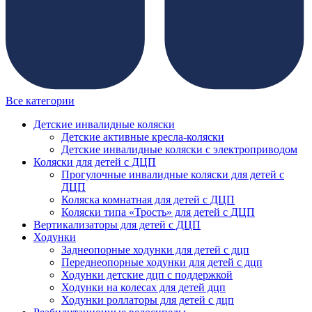
Все категории
Детские инвалидные коляски
Детские активные кресла-коляски
Детские инвалидные коляски с электроприводом
Коляски для детей с ДЦП
Прогулочные инвалидные коляски для детей с
ДЦП
Коляска комнатная для детей с ДЦП
Коляски типа «Трость» для детей с ДЦП
Вертикализаторы для детей с ДЦП
Ходунки
Заднеопорные ходунки для детей с дцп
Переднеопорные ходунки для детей с дцп
Ходунки детские дцп с поддержкой
Ходунки на колесах для детей дцп
Ходунки роллаторы для детей с дцп