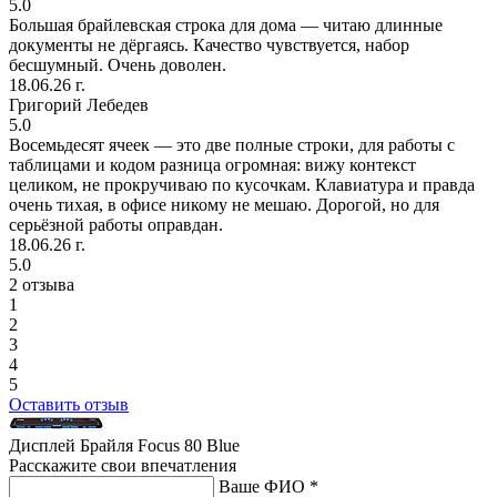
5.0
Большая брайлевская строка для дома — читаю длинные
документы не дёргаясь. Качество чувствуется, набор
бесшумный. Очень доволен.
18.06.26 г.
Григорий Лебедев
5.0
Восемьдесят ячеек — это две полные строки, для работы с
таблицами и кодом разница огромная: вижу контекст
целиком, не прокручиваю по кусочкам. Клавиатура и правда
очень тихая, в офисе никому не мешаю. Дорогой, но для
серьёзной работы оправдан.
18.06.26 г.
5.0
2 отзыва
1
2
3
4
5
Оставить отзыв
Дисплей Брайля Focus 80 Blue
Расскажите свои впечатления
Ваше ФИО *