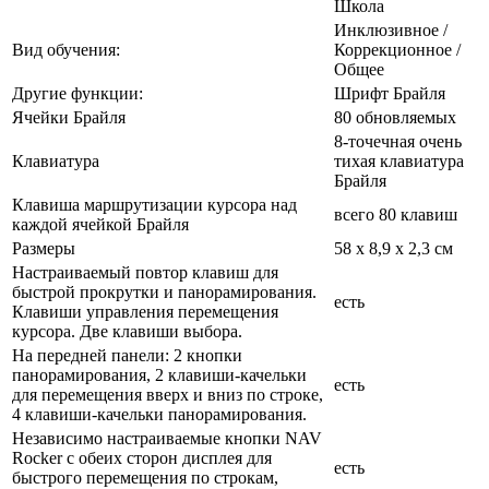
Школа
Инклюзивное /
Вид обучения:
Коррекционное /
Общее
Другие функции:
Шрифт Брайля
Ячейки Брайля
80 обновляемых
8-точечная очень
Клавиатура
тихая клавиатура
Брайля
Клавиша маршрутизации курсора над
всего 80 клавиш
каждой ячейкой Брайля
Размеры
58 x 8,9 x 2,3 см
Настраиваемый повтор клавиш для
быстрой прокрутки и панорамирования.
есть
Клавиши управления перемещения
курсора. Две клавиши выбора.
На передней панели: 2 кнопки
панорамирования, 2 клавиши-качельки
есть
для перемещения вверх и вниз по строке,
4 клавиши-качельки панорамирования.
Независимо настраиваемые кнопки NAV
Rocker с обеих сторон дисплея для
есть
быстрого перемещения по строкам,