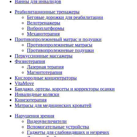
Ванны для инвалидов
Реабилитационные тренажеры
Беговые дорожки для реабилитации
Велотренажеры
Виброплатформы
Механотерапия
Противопролежневый матрас и подушки
Противопролежневые матрасы
Противопролежневые подушки
Перкуссионные массажеры
Физиотерапия
Лазерная терапия
Магнитотерапия
Кислородные концентраторы
VitaMove
Бандажи, ортезы, корсеты и корректоры осанки
Инвалидные коляски
Кинезотерапия
Матрасы для медицинских кроватей
Нарушения зрения
Видеоувеличители
Вспомогательные устройства
Гаджеты для слабовидящих и незрячих