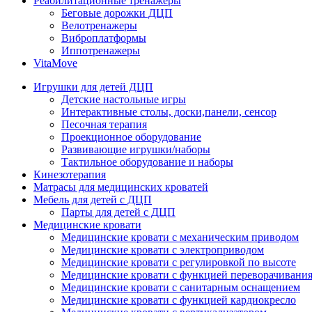
Реабилитационные тренажеры
Беговые дорожки ДЦП
Велотренажеры
Виброплатформы
Иппотренажеры
VitaMove
Игрушки для детей ДЦП
Детские настольные игры
Интерактивные столы, доски,панели, сенсор
Песочная терапия
Проекционное оборудование
Развивающие игрушки/наборы
Тактильное оборудование и наборы
Кинезотерапия
Матрасы для медицинских кроватей
Мебель для детей с ДЦП
Парты для детей с ДЦП
Медицинские кровати
Медицинские кровати с механическим приводом
Медицинские кровати с электроприводом
Медицинские кровати с регулировкой по высоте
Медицинские кровати с функцией переворачивания
Медицинские кровати с санитарным оснащением
Медицинские кровати с функцией кардиокресло