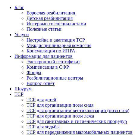
Блог
Взрослая реабилитация
Детская реабилитация
Интервью со специалистами
Полезные статьи
Услуги
Настройка и адаптация ТСР
Междисциплинарная комиссия
Консультация по ИПРА
Информация для пациентов
Электронный сертификат
Компенсация в СФР
Фонды
Реабилитационные центры
Вопрос-ответ
Шоурум
ТСР
ТСР для детей
ТСР для организации позы сидя
ТСР для организации вертикализации (поза стоя)
ТСР для организации позы лежа
ТСР для санитарных и гигиенических процедур
ТСР для ходьбы
ТСР для передвижения маломобильных пациентов