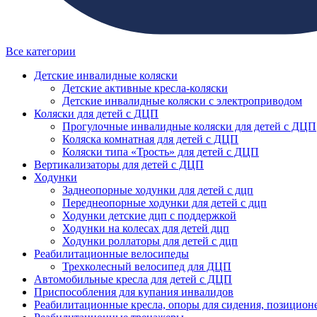
Все категории
Детские инвалидные коляски
Детские активные кресла-коляски
Детские инвалидные коляски с электроприводом
Коляски для детей с ДЦП
Прогулочные инвалидные коляски для детей с ДЦП
Коляска комнатная для детей с ДЦП
Коляски типа «Трость» для детей с ДЦП
Вертикализаторы для детей с ДЦП
Ходунки
Заднеопорные ходунки для детей с дцп
Переднеопорные ходунки для детей с дцп
Ходунки детские дцп с поддержкой
Ходунки на колесах для детей дцп
Ходунки роллаторы для детей с дцп
Реабилитационные велосипеды
Трехколесный велосипед для ДЦП
Автомобильные кресла для детей с ДЦП
Приспособления для купания инвалидов
Реабилитационные кресла, опоры для сидения, позицион