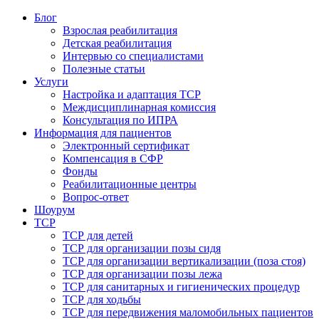
Блог
Взрослая реабилитация
Детская реабилитация
Интервью со специалистами
Полезные статьи
Услуги
Настройка и адаптация ТСР
Междисциплинарная комиссия
Консультация по ИПРА
Информация для пациентов
Электронный сертификат
Компенсация в СФР
Фонды
Реабилитационные центры
Вопрос-ответ
Шоурум
ТСР
ТСР для детей
ТСР для организации позы сидя
ТСР для организации вертикализации (поза стоя)
ТСР для организации позы лежа
ТСР для санитарных и гигиенических процедур
ТСР для ходьбы
ТСР для передвижения маломобильных пациентов