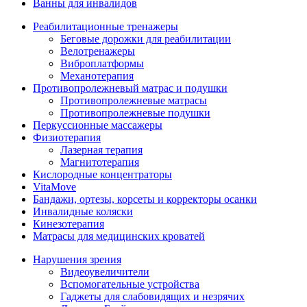
Ванны для инвалидов
Реабилитационные тренажеры
Беговые дорожки для реабилитации
Велотренажеры
Виброплатформы
Механотерапия
Противопролежневый матрас и подушки
Противопролежневые матрасы
Противопролежневые подушки
Перкуссионные массажеры
Физиотерапия
Лазерная терапия
Магнитотерапия
Кислородные концентраторы
VitaMove
Бандажи, ортезы, корсеты и корректоры осанки
Инвалидные коляски
Кинезотерапия
Матрасы для медицинских кроватей
Нарушения зрения
Видеоувеличители
Вспомогательные устройства
Гаджеты для слабовидящих и незрячих