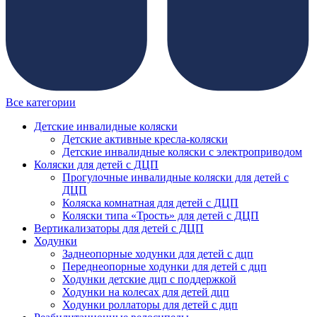
Все категории
Детские инвалидные коляски
Детские активные кресла-коляски
Детские инвалидные коляски с электроприводом
Коляски для детей с ДЦП
Прогулочные инвалидные коляски для детей с
ДЦП
Коляска комнатная для детей с ДЦП
Коляски типа «Трость» для детей с ДЦП
Вертикализаторы для детей с ДЦП
Ходунки
Заднеопорные ходунки для детей с дцп
Переднеопорные ходунки для детей с дцп
Ходунки детские дцп с поддержкой
Ходунки на колесах для детей дцп
Ходунки роллаторы для детей с дцп