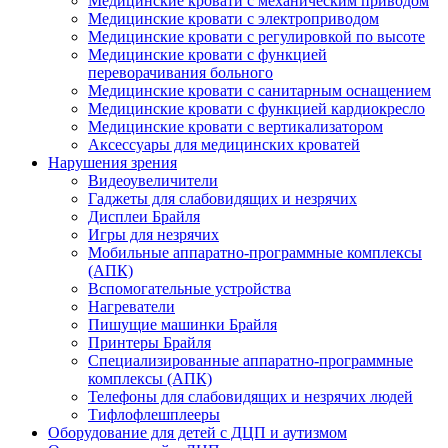
Медицинские кровати с механическим приводом
Медицинские кровати с электроприводом
Медицинские кровати с регулировкой по высоте
Медицинские кровати с функцией
переворачивания больного
Медицинские кровати с санитарным оснащением
Медицинские кровати с функцией кардиокресло
Медицинские кровати с вертикализатором
Аксессуары для медицинских кроватей
Нарушения зрения
Видеоувеличители
Гаджеты для слабовидящих и незрячих
Дисплеи Брайля
Игры для незрячих
Мобильные аппаратно-программные комплексы
(АПК)
Вспомогательные устройства
Нагреватели
Пишущие машинки Брайля
Принтеры Брайля
Специализированные аппаратно-программные
комплексы (АПК)
Телефоны для слабовидящих и незрячих людей
Тифлофлешплееры
Оборудование для детей с ДЦП и аутизмом