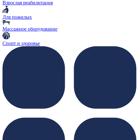
Взрослая реабилитация
Для пожилых
Массажное оборудование
Спорт и здоровье