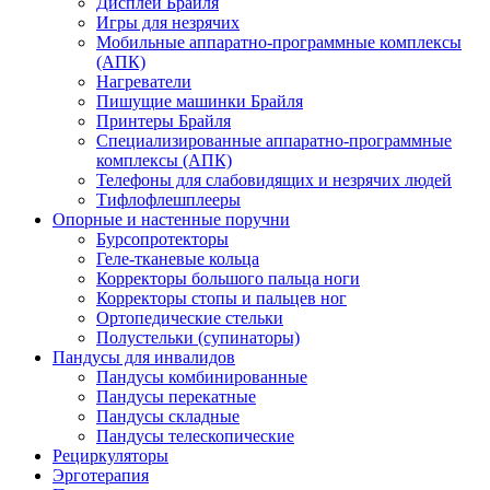
Дисплеи Брайля
Игры для незрячих
Мобильные аппаратно-программные комплексы
(АПК)
Нагреватели
Пишущие машинки Брайля
Принтеры Брайля
Специализированные аппаратно-программные
комплексы (АПК)
Телефоны для слабовидящих и незрячих людей
Тифлофлешплееры
Опорные и настенные поручни
Бурсопротекторы
Геле-тканевые кольца
Корректоры большого пальца ноги
Корректоры стопы и пальцев ног
Ортопедические стельки
Полустельки (супинаторы)
Пандусы для инвалидов
Пандусы комбинированные
Пандусы перекатные
Пандусы складные
Пандусы телескопические
Рециркуляторы
Эрготерапия