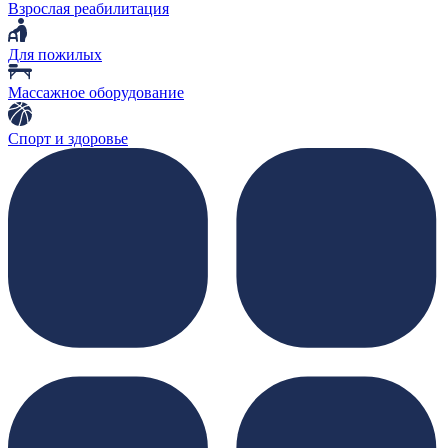
Взрослая реабилитация
Для пожилых
Массажное оборудование
Спорт и здоровье