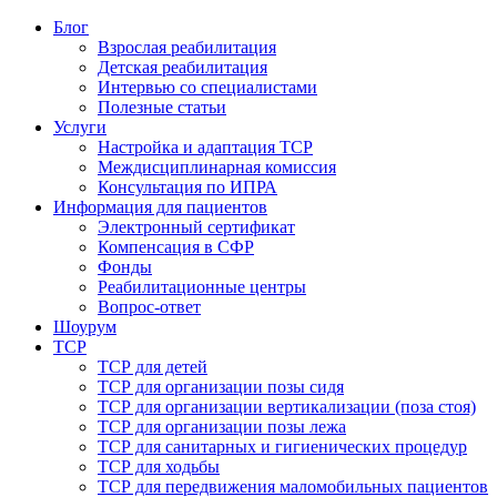
Блог
Взрослая реабилитация
Детская реабилитация
Интервью со специалистами
Полезные статьи
Услуги
Настройка и адаптация ТСР
Междисциплинарная комиссия
Консультация по ИПРА
Информация для пациентов
Электронный сертификат
Компенсация в СФР
Фонды
Реабилитационные центры
Вопрос-ответ
Шоурум
ТСР
ТСР для детей
ТСР для организации позы сидя
ТСР для организации вертикализации (поза стоя)
ТСР для организации позы лежа
ТСР для санитарных и гигиенических процедур
ТСР для ходьбы
ТСР для передвижения маломобильных пациентов