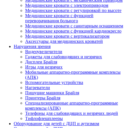
Медицинские кровати с механическим приводом
Медицинские кровати с электроприводом
Медицинские кровати с регулировкой по высоте
Медицинские кровати с функцией
переворачивания больного
Медицинские кровати с санитарным оснащением
Медицинские кровати с функцией кардиокресло
Медицинские кровати с вертикализатором
Аксессуары для медицинских кроватей
Нарушения зрения
Видеоувеличители
Гаджеты для слабовидящих и незрячих
Дисплеи Брайля
Игры для незрячих
Мобильные аппаратно-программные комплексы
(АПК)
Вспомогательные устройства
Нагреватели
Пишущие машинки Брайля
Принтеры Брайля
Специализированные аппаратно-программные
комплексы (АПК)
Телефоны для слабовидящих и незрячих людей
Тифлофлешплееры
Оборудование для детей с ДЦП и аутизмом