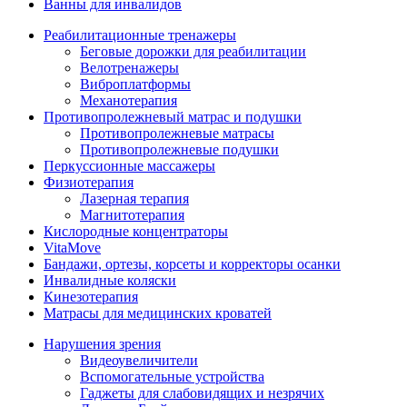
Ванны для инвалидов
Реабилитационные тренажеры
Беговые дорожки для реабилитации
Велотренажеры
Виброплатформы
Механотерапия
Противопролежневый матрас и подушки
Противопролежневые матрасы
Противопролежневые подушки
Перкуссионные массажеры
Физиотерапия
Лазерная терапия
Магнитотерапия
Кислородные концентраторы
VitaMove
Бандажи, ортезы, корсеты и корректоры осанки
Инвалидные коляски
Кинезотерапия
Матрасы для медицинских кроватей
Нарушения зрения
Видеоувеличители
Вспомогательные устройства
Гаджеты для слабовидящих и незрячих