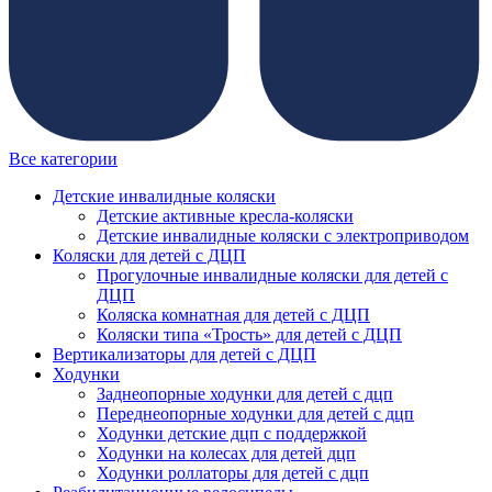
Все категории
Детские инвалидные коляски
Детские активные кресла-коляски
Детские инвалидные коляски с электроприводом
Коляски для детей с ДЦП
Прогулочные инвалидные коляски для детей с
ДЦП
Коляска комнатная для детей с ДЦП
Коляски типа «Трость» для детей с ДЦП
Вертикализаторы для детей с ДЦП
Ходунки
Заднеопорные ходунки для детей с дцп
Переднеопорные ходунки для детей с дцп
Ходунки детские дцп с поддержкой
Ходунки на колесах для детей дцп
Ходунки роллаторы для детей с дцп