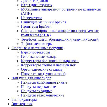
Дисплеи Брайля
Игры для незрячих
Мобильные аппаратно-программные комплексы
(АПК)
Нагреватели
Пишущие машинки Брайля
Принтеры Брайля
Специализированные аппаратно-программные
комплексы (АПК)
Телефоны для слабовидящих и незрячих людей
Тифлофлешплееры
Опорные и настенные поручни
Бурсопротекторы
Геле-тканевые кольца
Корректоры большого пальца ноги
Корректоры стопы и пальцев ног
Ортопедические стельки
Полустельки (супинаторы)
Пандусы для инвалидов
Пандусы комбинированные
Пандусы перекатные
Пандусы складные
Пандусы телескопические
Рециркуляторы
Эрготерапия