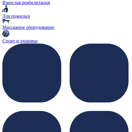
Взрослая реабилитация
Для пожилых
Массажное оборудование
Спорт и здоровье