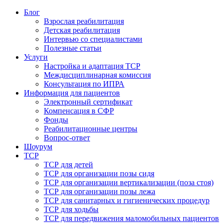
Блог
Взрослая реабилитация
Детская реабилитация
Интервью со специалистами
Полезные статьи
Услуги
Настройка и адаптация ТСР
Междисциплинарная комиссия
Консультация по ИПРА
Информация для пациентов
Электронный сертификат
Компенсация в СФР
Фонды
Реабилитационные центры
Вопрос-ответ
Шоурум
ТСР
ТСР для детей
ТСР для организации позы сидя
ТСР для организации вертикализации (поза стоя)
ТСР для организации позы лежа
ТСР для санитарных и гигиенических процедур
ТСР для ходьбы
ТСР для передвижения маломобильных пациентов