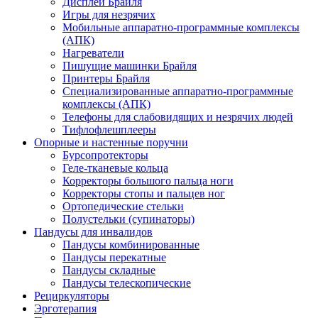
Дисплеи Брайля
Игры для незрячих
Мобильные аппаратно-программные комплексы
(АПК)
Нагреватели
Пишущие машинки Брайля
Принтеры Брайля
Специализированные аппаратно-программные
комплексы (АПК)
Телефоны для слабовидящих и незрячих людей
Тифлофлешплееры
Опорные и настенные поручни
Бурсопротекторы
Геле-тканевые кольца
Корректоры большого пальца ноги
Корректоры стопы и пальцев ног
Ортопедические стельки
Полустельки (супинаторы)
Пандусы для инвалидов
Пандусы комбинированные
Пандусы перекатные
Пандусы складные
Пандусы телескопические
Рециркуляторы
Эрготерапия