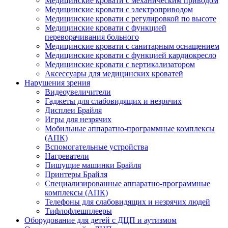
Медицинские кровати с механическим приводом
Медицинские кровати с электроприводом
Медицинские кровати с регулировкой по высоте
Медицинские кровати с функцией
переворачивания больного
Медицинские кровати с санитарным оснащением
Медицинские кровати с функцией кардиокресло
Медицинские кровати с вертикализатором
Аксессуары для медицинских кроватей
Нарушения зрения
Видеоувеличители
Гаджеты для слабовидящих и незрячих
Дисплеи Брайля
Игры для незрячих
Мобильные аппаратно-программные комплексы
(АПК)
Вспомогательные устройства
Нагреватели
Пишущие машинки Брайля
Принтеры Брайля
Специализированные аппаратно-программные
комплексы (АПК)
Телефоны для слабовидящих и незрячих людей
Тифлофлешплееры
Оборудование для детей с ДЦП и аутизмом