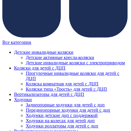
Все категории
Детские инвалидные коляски
Детские активные кресла-коляски
Детские инвалидные коляски с электроприводом
Коляски для детей с ДЦП
Прогулочные инвалидные коляски для детей с
ДЦП
Коляска комнатная для детей с ДЦП
Коляски типа «Трость» для детей с ДЦП
Вертикализаторы для детей с ДЦП
Ходунки
Заднеопорные ходунки для детей с дцп
Переднеопорные ходунки для детей с дцп
Ходунки детские дцп с поддержкой
Ходунки на колесах для детей дцп
Ходунки роллаторы для детей с дцп