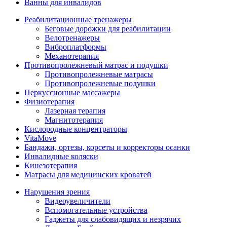
Ванны для инвалидов
Реабилитационные тренажеры
Беговые дорожки для реабилитации
Велотренажеры
Виброплатформы
Механотерапия
Противопролежневый матрас и подушки
Противопролежневые матрасы
Противопролежневые подушки
Перкуссионные массажеры
Физиотерапия
Лазерная терапия
Магнитотерапия
Кислородные концентраторы
VitaMove
Бандажи, ортезы, корсеты и корректоры осанки
Инвалидные коляски
Кинезотерапия
Матрасы для медицинских кроватей
Нарушения зрения
Видеоувеличители
Вспомогательные устройства
Гаджеты для слабовидящих и незрячих