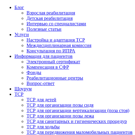
Блог
Взрослая реабилитация
Детская реабилитация
Интервью со специалистами
Полезные статьи
Услуги
Настройка и адаптация ТСР
Междисциплинарная комиссия
Консультация по ИПРА
Информация для пациентов
Электронный сертификат
Компенсация в СФР
Фонды
Реабилитационные центры
Вопрос-ответ
Шоурум
ТСР
ТСР для детей
ТСР для организации позы сидя
ТСР для организации вертикализации (поза стоя)
ТСР для организации позы лежа
ТСР для санитарных и гигиенических процедур
ТСР для ходьбы
ТСР для передвижения маломобильных пациентов