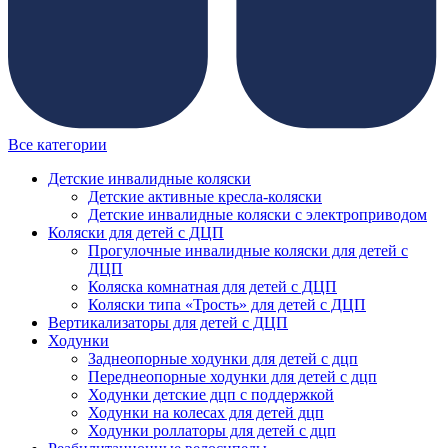
Все категории
Детские инвалидные коляски
Детские активные кресла-коляски
Детские инвалидные коляски с электроприводом
Коляски для детей с ДЦП
Прогулочные инвалидные коляски для детей с
ДЦП
Коляска комнатная для детей с ДЦП
Коляски типа «Трость» для детей с ДЦП
Вертикализаторы для детей с ДЦП
Ходунки
Заднеопорные ходунки для детей с дцп
Переднеопорные ходунки для детей с дцп
Ходунки детские дцп с поддержкой
Ходунки на колесах для детей дцп
Ходунки роллаторы для детей с дцп