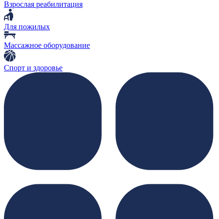
Взрослая реабилитация
Для пожилых
Массажное оборудование
Спорт и здоровье