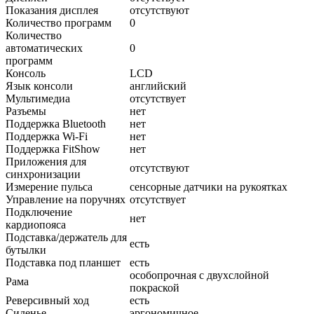
Показания дисплея
отсутствуют
Количество программ
0
Количество
автоматических
0
программ
Консоль
LCD
Язык консоли
английский
Мультимедиа
отсутствует
Разъемы
нет
Поддержка Bluetooth
нет
Поддержка Wi-Fi
нет
Поддержка FitShow
нет
Приложения для
отсутствуют
синхронизации
Измерение пульса
сенсорные датчики на рукоятках
Управление на поручнях
отсутствует
Подключение
нет
кардиопояса
Подставка/держатель для
есть
бутылки
Подставка под планшет
есть
особопрочная с двухслойной
Рама
покраской
Реверсивный ход
есть
Сиденье
эргономичное