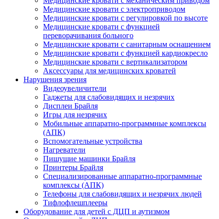
Медицинские кровати с механическим приводом
Медицинские кровати с электроприводом
Медицинские кровати с регулировкой по высоте
Медицинские кровати с функцией
переворачивания больного
Медицинские кровати с санитарным оснащением
Медицинские кровати с функцией кардиокресло
Медицинские кровати с вертикализатором
Аксессуары для медицинских кроватей
Нарушения зрения
Видеоувеличители
Гаджеты для слабовидящих и незрячих
Дисплеи Брайля
Игры для незрячих
Мобильные аппаратно-программные комплексы
(АПК)
Вспомогательные устройства
Нагреватели
Пишущие машинки Брайля
Принтеры Брайля
Специализированные аппаратно-программные
комплексы (АПК)
Телефоны для слабовидящих и незрячих людей
Тифлофлешплееры
Оборудование для детей с ДЦП и аутизмом