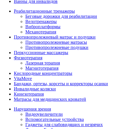
Ванны для инвалидов
Реабилитационные тренажеры
Беговые дорожки для реабилитации
Велотренажеры
Виброплатформы
Механотерапия
Противопролежневый матрас и подушки
Противопролежневые матрасы
Противопролежневые подушки
Перкуссионные массажеры
Физиотерапия
Лазерная терапия
Магнитотерапия
Кислородные концентраторы
VitaMove
Бандажи, ортезы, корсеты и корректоры осанки
Инвалидные коляски
Кинезотерапия
Матрасы для медицинских кроватей
Нарушения зрения
Видеоувеличители
Вспомогательные устройства
Гаджеты для слабовидящих и незрячих