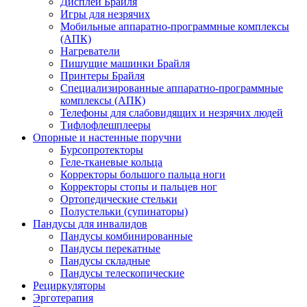
Дисплеи Брайля
Игры для незрячих
Мобильные аппаратно-программные комплексы
(АПК)
Нагреватели
Пишущие машинки Брайля
Принтеры Брайля
Специализированные аппаратно-программные
комплексы (АПК)
Телефоны для слабовидящих и незрячих людей
Тифлофлешплееры
Опорные и настенные поручни
Бурсопротекторы
Геле-тканевые кольца
Корректоры большого пальца ноги
Корректоры стопы и пальцев ног
Ортопедические стельки
Полустельки (супинаторы)
Пандусы для инвалидов
Пандусы комбинированные
Пандусы перекатные
Пандусы складные
Пандусы телескопические
Рециркуляторы
Эрготерапия