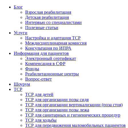
Блог
Взрослая реабилитация
Детская реабилитация
Интервью со специалистами
Полезные статьи
Услуги
Настройка и адаптация ТСР
Междисциплинарная комиссия
Консультация по ИПРА
Информация для пациентов
Электронный сертификат
Компенсация в СФР
Фонды
Реабилитационные центры
Вопрос-ответ
Шоурум
ТСР
ТСР для детей
ТСР для организации позы сидя
ТСР для организации вертикализации (поза стоя)
ТСР для организации позы лежа
ТСР для санитарных и гигиенических процедур
ТСР для ходьбы
ТСР для передвижения маломобильных пациентов