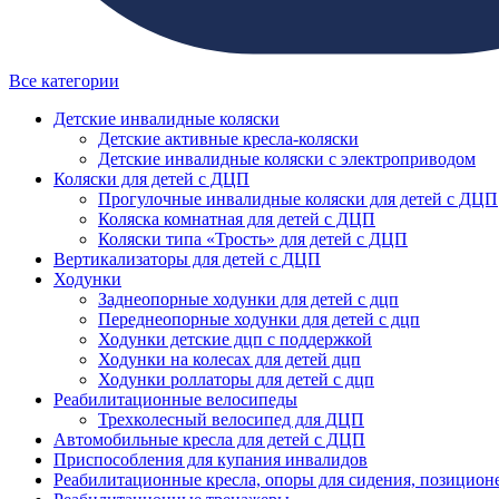
Все категории
Детские инвалидные коляски
Детские активные кресла-коляски
Детские инвалидные коляски с электроприводом
Коляски для детей с ДЦП
Прогулочные инвалидные коляски для детей с ДЦП
Коляска комнатная для детей с ДЦП
Коляски типа «Трость» для детей с ДЦП
Вертикализаторы для детей с ДЦП
Ходунки
Заднеопорные ходунки для детей с дцп
Переднеопорные ходунки для детей с дцп
Ходунки детские дцп с поддержкой
Ходунки на колесах для детей дцп
Ходунки роллаторы для детей с дцп
Реабилитационные велосипеды
Трехколесный велосипед для ДЦП
Автомобильные кресла для детей с ДЦП
Приспособления для купания инвалидов
Реабилитационные кресла, опоры для сидения, позицион