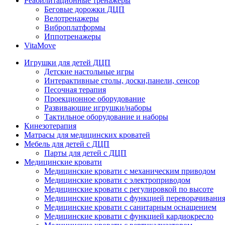
Реабилитационные тренажеры
Беговые дорожки ДЦП
Велотренажеры
Виброплатформы
Иппотренажеры
VitaMove
Игрушки для детей ДЦП
Детские настольные игры
Интерактивные столы, доски,панели, сенсор
Песочная терапия
Проекционное оборудование
Развивающие игрушки/наборы
Тактильное оборудование и наборы
Кинезотерапия
Матрасы для медицинских кроватей
Мебель для детей с ДЦП
Парты для детей с ДЦП
Медицинские кровати
Медицинские кровати с механическим приводом
Медицинские кровати с электроприводом
Медицинские кровати с регулировкой по высоте
Медицинские кровати с функцией переворачивания
Медицинские кровати с санитарным оснащением
Медицинские кровати с функцией кардиокресло