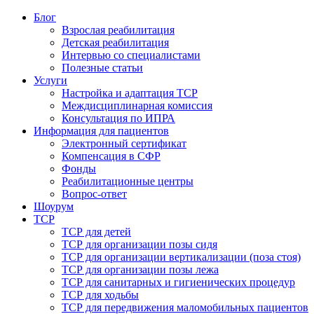
Блог
Взрослая реабилитация
Детская реабилитация
Интервью со специалистами
Полезные статьи
Услуги
Настройка и адаптация ТСР
Междисциплинарная комиссия
Консультация по ИПРА
Информация для пациентов
Электронный сертификат
Компенсация в СФР
Фонды
Реабилитационные центры
Вопрос-ответ
Шоурум
ТСР
ТСР для детей
ТСР для организации позы сидя
ТСР для организации вертикализации (поза стоя)
ТСР для организации позы лежа
ТСР для санитарных и гигиенических процедур
ТСР для ходьбы
ТСР для передвижения маломобильных пациентов