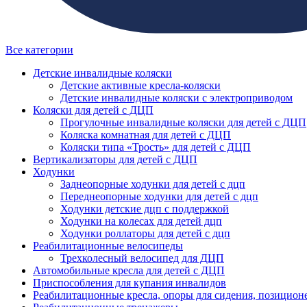
Все категории
Детские инвалидные коляски
Детские активные кресла-коляски
Детские инвалидные коляски с электроприводом
Коляски для детей с ДЦП
Прогулочные инвалидные коляски для детей с ДЦП
Коляска комнатная для детей с ДЦП
Коляски типа «Трость» для детей с ДЦП
Вертикализаторы для детей с ДЦП
Ходунки
Заднеопорные ходунки для детей с дцп
Переднеопорные ходунки для детей с дцп
Ходунки детские дцп с поддержкой
Ходунки на колесах для детей дцп
Ходунки роллаторы для детей с дцп
Реабилитационные велосипеды
Трехколесный велосипед для ДЦП
Автомобильные кресла для детей с ДЦП
Приспособления для купания инвалидов
Реабилитационные кресла, опоры для сидения, позицион