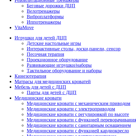
Реабилитационные тренажеры
Беговые дорожки ДЦП
Велотренажеры
Виброплатформы
Иппотренажеры
VitaMove
Игрушки для детей ДЦП
Детские настольные игры
Интерактивные столы, доски,панели, сенсор
Песочная терапия
Проекционное оборудование
Развивающие игрушки/наборы
Тактильное оборудование и наборы
Кинезотерапия
Матрасы для медицинских кроватей
Мебель для детей с ДЦП
Парты для детей с ДЦП
Медицинские кровати
Медицинские кровати с механическим приводом
Медицинские кровати с электроприводом
Медицинские кровати с регулировкой по высоте
Медицинские кровати с функцией переворачивания
Медицинские кровати с санитарным оснащением
Медицинские кровати с функцией кардиокресло