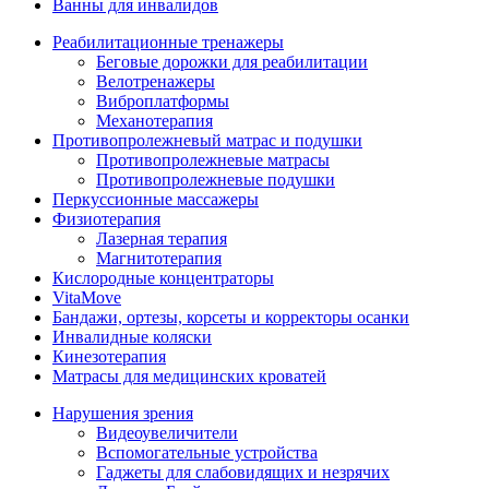
Ванны для инвалидов
Реабилитационные тренажеры
Беговые дорожки для реабилитации
Велотренажеры
Виброплатформы
Механотерапия
Противопролежневый матрас и подушки
Противопролежневые матрасы
Противопролежневые подушки
Перкуссионные массажеры
Физиотерапия
Лазерная терапия
Магнитотерапия
Кислородные концентраторы
VitaMove
Бандажи, ортезы, корсеты и корректоры осанки
Инвалидные коляски
Кинезотерапия
Матрасы для медицинских кроватей
Нарушения зрения
Видеоувеличители
Вспомогательные устройства
Гаджеты для слабовидящих и незрячих