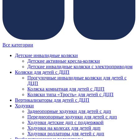
Все категории
Детские инвалидные коляски
Детские активные кресла-коляски
Детские инвалидные коляски с электроприводом
Коляски для детей с ДЦП
Прогулочные инвалидные коляски для детей с
ДЦП
Коляска комнатная для детей с ДЦП
Коляски типа «Трость» для детей с ДЦП
Вертикализаторы для детей с ДЦП
Ходунки
Заднеопорные ходунки для детей с дцп
Переднеопорные ходунки для детей с дцп
Ходунки детские дцп с поддержкой
Ходунки на колесах для детей дцп
Ходунки роллаторы для детей с дцп