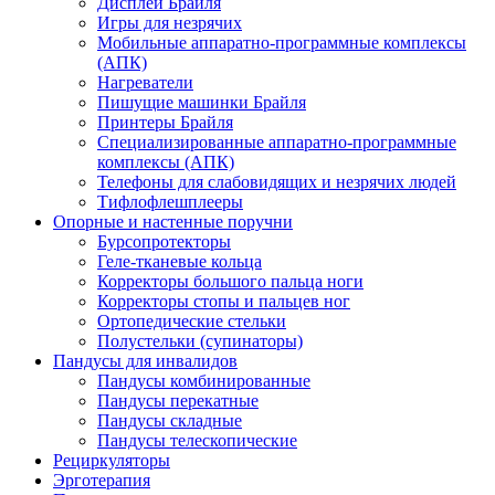
Дисплеи Брайля
Игры для незрячих
Мобильные аппаратно-программные комплексы
(АПК)
Нагреватели
Пишущие машинки Брайля
Принтеры Брайля
Специализированные аппаратно-программные
комплексы (АПК)
Телефоны для слабовидящих и незрячих людей
Тифлофлешплееры
Опорные и настенные поручни
Бурсопротекторы
Геле-тканевые кольца
Корректоры большого пальца ноги
Корректоры стопы и пальцев ног
Ортопедические стельки
Полустельки (супинаторы)
Пандусы для инвалидов
Пандусы комбинированные
Пандусы перекатные
Пандусы складные
Пандусы телескопические
Рециркуляторы
Эрготерапия