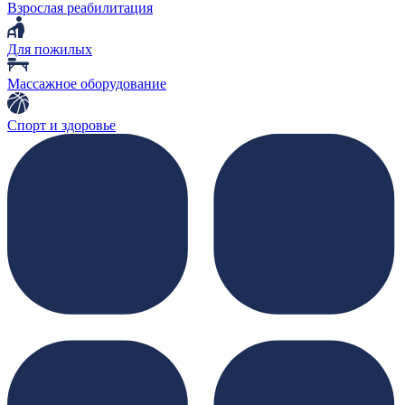
Взрослая реабилитация
Для пожилых
Массажное оборудование
Спорт и здоровье