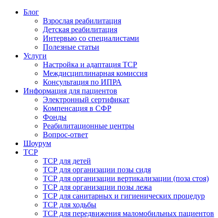
Блог
Взрослая реабилитация
Детская реабилитация
Интервью со специалистами
Полезные статьи
Услуги
Настройка и адаптация ТСР
Междисциплинарная комиссия
Консультация по ИПРА
Информация для пациентов
Электронный сертификат
Компенсация в СФР
Фонды
Реабилитационные центры
Вопрос-ответ
Шоурум
ТСР
ТСР для детей
ТСР для организации позы сидя
ТСР для организации вертикализации (поза стоя)
ТСР для организации позы лежа
ТСР для санитарных и гигиенических процедур
ТСР для ходьбы
ТСР для передвижения маломобильных пациентов