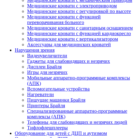
Медицинские кровати с механическим приводом
Медицинские кровати с электроприводом
Медицинские кровати с регулировкой по высоте
Медицинские кровати с функцией
переворачивания больного
Медицинские кровати с санитарным оснащением
Медицинские кровати с функцией кардиокресло
Медицинские кровати с вертикализатором
Аксессуары для медицинских кроватей
Нарушения зрения
Видеоувеличители
Гаджеты для слабовидящих и незрячих
Дисплеи Брайля
Игры для незрячих
Мобильные аппаратно-программные комплексы
(АПК)
Вспомогательные устройства
Нагреватели
Пишущие машинки Брайля
Принтеры Брайля
Специализированные аппаратно-программные
комплексы (АПК)
Телефоны для слабовидящих и незрячих людей
Тифлофлешплееры
Оборудование для детей с ДЦП и аутизмом