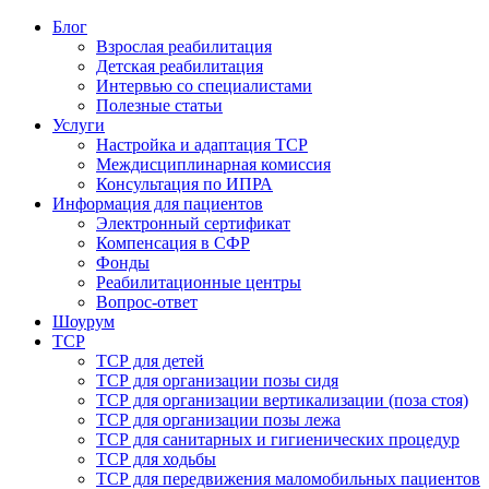
Блог
Взрослая реабилитация
Детская реабилитация
Интервью со специалистами
Полезные статьи
Услуги
Настройка и адаптация ТСР
Междисциплинарная комиссия
Консультация по ИПРА
Информация для пациентов
Электронный сертификат
Компенсация в СФР
Фонды
Реабилитационные центры
Вопрос-ответ
Шоурум
ТСР
ТСР для детей
ТСР для организации позы сидя
ТСР для организации вертикализации (поза стоя)
ТСР для организации позы лежа
ТСР для санитарных и гигиенических процедур
ТСР для ходьбы
ТСР для передвижения маломобильных пациентов