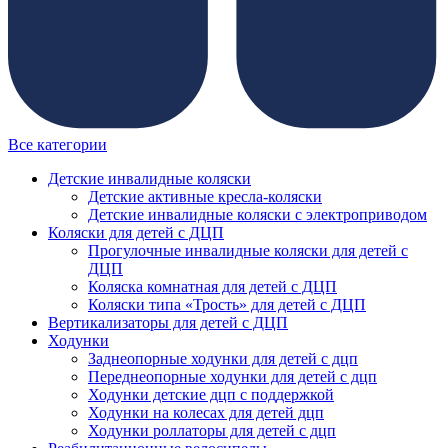
Все категории
Детские инвалидные коляски
Детские активные кресла-коляски
Детские инвалидные коляски с электроприводом
Коляски для детей с ДЦП
Прогулочные инвалидные коляски для детей с
ДЦП
Коляска комнатная для детей с ДЦП
Коляски типа «Трость» для детей с ДЦП
Вертикализаторы для детей с ДЦП
Ходунки
Заднеопорные ходунки для детей с дцп
Переднеопорные ходунки для детей с дцп
Ходунки детские дцп с поддержкой
Ходунки на колесах для детей дцп
Ходунки роллаторы для детей с дцп