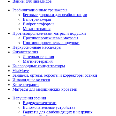
Ванны для инвалидов
Реабилитационные тренажеры
Беговые дорожки для реабилитации
Велотренажеры
Виброплатформы
Механотерапия
Противопролежневый матрас и подушки
Противопролежневые матрасы
Противопролежневые подушки
Перкуссионные массажеры
Физиотерапия
Лазерная терапия
Магнитотерапия
Кислородные концентраторы
VitaMove
Бандажи, ортезы, корсеты и корректоры осанки
Инвалидные коляски
Кинезотерапия
Матрасы для медицинских кроватей
Нарушения зрения
Видеоувеличители
Вспомогательные устройства
Гаджеты для слабовидящих и незрячих