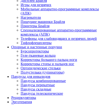
Дисплеи Брайля
Игры для незрячих
Мобильные аппаратно-программные комплексы
(АПК)
Нагреватели
Пишущие машинки Брайля
Принтеры Брайля
Специализированные аппаратно-программные
комплексы (АПК)
Телефоны для слабовидящих и незрячих людей
Тифлофлешплееры
Опорные и настенные поручни
Бурсопротекторы
Геле-тканевые кольца
Корректоры большого пальца ноги
Корректоры стопы и пальцев ног
Ортопедические стельки
Полустельки (супинаторы)
Пандусы для инвалидов
Пандусы комбинированные
Пандусы перекатные
Пандусы складные
Пандусы телескопические
Рециркуляторы
Эрготерапия