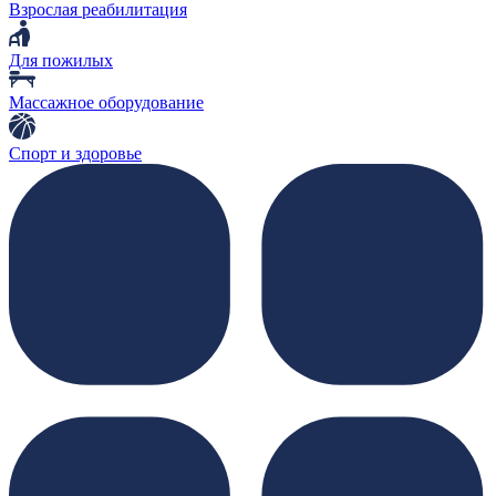
Взрослая реабилитация
Для пожилых
Массажное оборудование
Спорт и здоровье