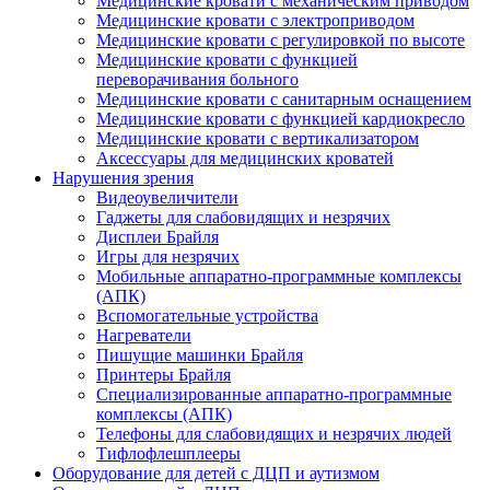
Медицинские кровати с механическим приводом
Медицинские кровати с электроприводом
Медицинские кровати с регулировкой по высоте
Медицинские кровати с функцией
переворачивания больного
Медицинские кровати с санитарным оснащением
Медицинские кровати с функцией кардиокресло
Медицинские кровати с вертикализатором
Аксессуары для медицинских кроватей
Нарушения зрения
Видеоувеличители
Гаджеты для слабовидящих и незрячих
Дисплеи Брайля
Игры для незрячих
Мобильные аппаратно-программные комплексы
(АПК)
Вспомогательные устройства
Нагреватели
Пишущие машинки Брайля
Принтеры Брайля
Специализированные аппаратно-программные
комплексы (АПК)
Телефоны для слабовидящих и незрячих людей
Тифлофлешплееры
Оборудование для детей с ДЦП и аутизмом