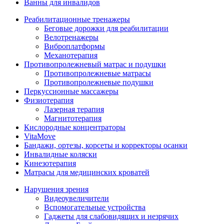
Ванны для инвалидов
Реабилитационные тренажеры
Беговые дорожки для реабилитации
Велотренажеры
Виброплатформы
Механотерапия
Противопролежневый матрас и подушки
Противопролежневые матрасы
Противопролежневые подушки
Перкуссионные массажеры
Физиотерапия
Лазерная терапия
Магнитотерапия
Кислородные концентраторы
VitaMove
Бандажи, ортезы, корсеты и корректоры осанки
Инвалидные коляски
Кинезотерапия
Матрасы для медицинских кроватей
Нарушения зрения
Видеоувеличители
Вспомогательные устройства
Гаджеты для слабовидящих и незрячих