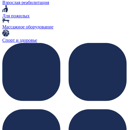
Взрослая реабилитация
Для пожилых
Массажное оборудование
Спорт и здоровье