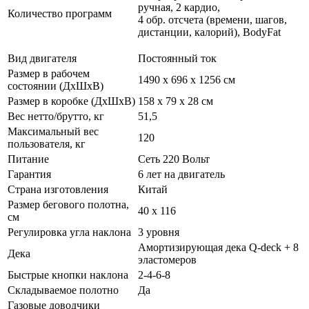
ручная, 2 кардио,
Количество программ
4 обр. отсчета (времени, шагов,
дистанции, калорий), BodyFat
Вид двигателя
Постоянный ток
Размер в рабочем
1490 x 696 x 1256 см
состоянии (ДxШxВ)
Размер в коробке (ДxШxВ)
158 x 79 x 28 см
Вес нетто/брутто, кг
51,5
Максимальный вес
120
пользователя, кг
Питание
Сеть 220 Вольт
Гарантия
6 лет на двигатель
Страна изготовления
Китай
Размер бегового полотна,
40 x 116
см
Регулировка угла наклона
3 уровня
Амортизирующая дека Q-deck + 8
Дека
эластомеров
Быстрые кнопки наклона
2-4-6-8
Складываемое полотно
Да
Газовые доводчики