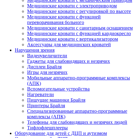
Медицинские кровати с механическим приводом
Медицинские кровати с электроприводом
Медицинские кровати с регулировкой по высоте
Медицинские кровати с функцией
переворачивания больного
Медицинские кровати с санитарным оснащением
Медицинские кровати с функцией кардиокресло
Медицинские кровати с вертикализатором
Аксессуары для медицинских кроватей
Нарушения зрения
Видеоувеличители
Гаджеты для слабовидящих и незрячих
Дисплеи Брайля
Игры для незрячих
Мобильные аппаратно-программные комплексы
(АПК)
Вспомогательные устройства
Нагреватели
Пишущие машинки Брайля
Принтеры Брайля
Специализированные аппаратно-программные
комплексы (АПК)
Телефоны для слабовидящих и незрячих людей
Тифлофлешплееры
Оборудование для детей с ДЦП и аутизмом