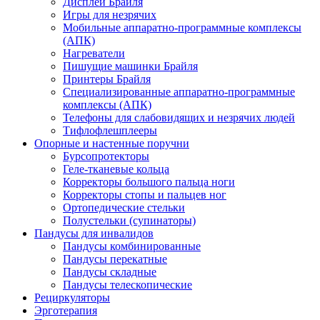
Дисплеи Брайля
Игры для незрячих
Мобильные аппаратно-программные комплексы
(АПК)
Нагреватели
Пишущие машинки Брайля
Принтеры Брайля
Специализированные аппаратно-программные
комплексы (АПК)
Телефоны для слабовидящих и незрячих людей
Тифлофлешплееры
Опорные и настенные поручни
Бурсопротекторы
Геле-тканевые кольца
Корректоры большого пальца ноги
Корректоры стопы и пальцев ног
Ортопедические стельки
Полустельки (супинаторы)
Пандусы для инвалидов
Пандусы комбинированные
Пандусы перекатные
Пандусы складные
Пандусы телескопические
Рециркуляторы
Эрготерапия