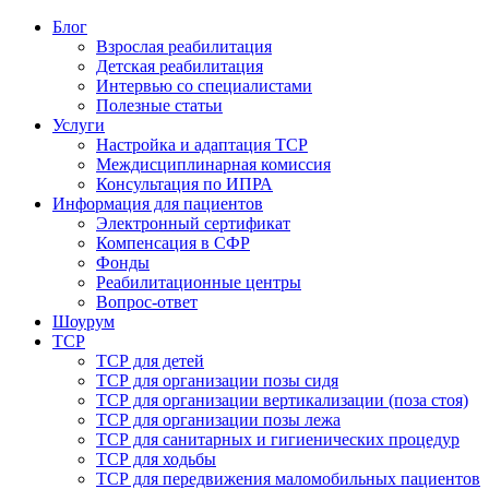
Блог
Взрослая реабилитация
Детская реабилитация
Интервью со специалистами
Полезные статьи
Услуги
Настройка и адаптация ТСР
Междисциплинарная комиссия
Консультация по ИПРА
Информация для пациентов
Электронный сертификат
Компенсация в СФР
Фонды
Реабилитационные центры
Вопрос-ответ
Шоурум
ТСР
ТСР для детей
ТСР для организации позы сидя
ТСР для организации вертикализации (поза стоя)
ТСР для организации позы лежа
ТСР для санитарных и гигиенических процедур
ТСР для ходьбы
ТСР для передвижения маломобильных пациентов