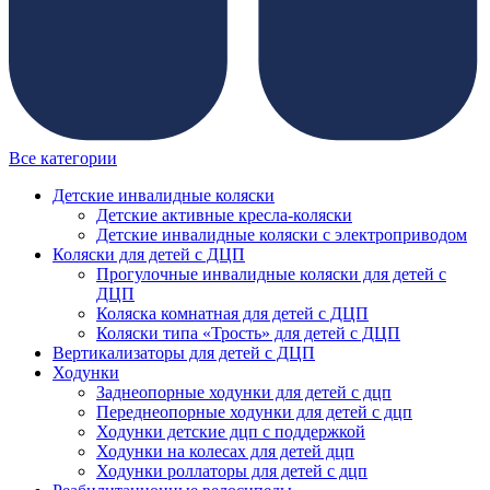
Все категории
Детские инвалидные коляски
Детские активные кресла-коляски
Детские инвалидные коляски с электроприводом
Коляски для детей с ДЦП
Прогулочные инвалидные коляски для детей с
ДЦП
Коляска комнатная для детей с ДЦП
Коляски типа «Трость» для детей с ДЦП
Вертикализаторы для детей с ДЦП
Ходунки
Заднеопорные ходунки для детей с дцп
Переднеопорные ходунки для детей с дцп
Ходунки детские дцп с поддержкой
Ходунки на колесах для детей дцп
Ходунки роллаторы для детей с дцп