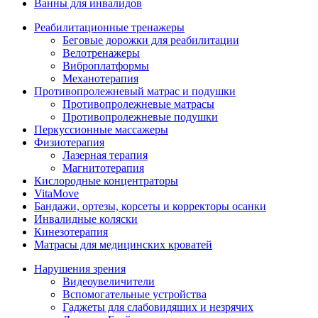
Ванны для инвалидов
Реабилитационные тренажеры
Беговые дорожки для реабилитации
Велотренажеры
Виброплатформы
Механотерапия
Противопролежневый матрас и подушки
Противопролежневые матрасы
Противопролежневые подушки
Перкуссионные массажеры
Физиотерапия
Лазерная терапия
Магнитотерапия
Кислородные концентраторы
VitaMove
Бандажи, ортезы, корсеты и корректоры осанки
Инвалидные коляски
Кинезотерапия
Матрасы для медицинских кроватей
Нарушения зрения
Видеоувеличители
Вспомогательные устройства
Гаджеты для слабовидящих и незрячих