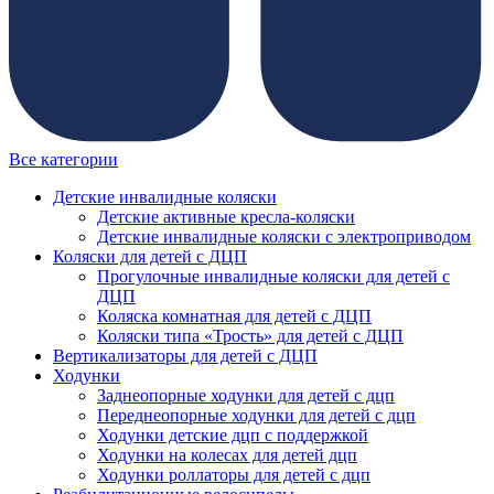
Все категории
Детские инвалидные коляски
Детские активные кресла-коляски
Детские инвалидные коляски с электроприводом
Коляски для детей с ДЦП
Прогулочные инвалидные коляски для детей с
ДЦП
Коляска комнатная для детей с ДЦП
Коляски типа «Трость» для детей с ДЦП
Вертикализаторы для детей с ДЦП
Ходунки
Заднеопорные ходунки для детей с дцп
Переднеопорные ходунки для детей с дцп
Ходунки детские дцп с поддержкой
Ходунки на колесах для детей дцп
Ходунки роллаторы для детей с дцп