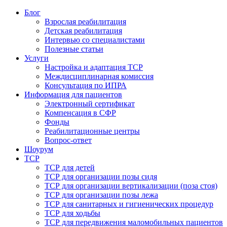
Блог
Взрослая реабилитация
Детская реабилитация
Интервью со специалистами
Полезные статьи
Услуги
Настройка и адаптация ТСР
Междисциплинарная комиссия
Консультация по ИПРА
Информация для пациентов
Электронный сертификат
Компенсация в СФР
Фонды
Реабилитационные центры
Вопрос-ответ
Шоурум
ТСР
ТСР для детей
ТСР для организации позы сидя
ТСР для организации вертикализации (поза стоя)
ТСР для организации позы лежа
ТСР для санитарных и гигиенических процедур
ТСР для ходьбы
ТСР для передвижения маломобильных пациентов