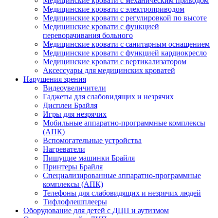
Медицинские кровати с механическим приводом
Медицинские кровати с электроприводом
Медицинские кровати с регулировкой по высоте
Медицинские кровати с функцией
переворачивания больного
Медицинские кровати с санитарным оснащением
Медицинские кровати с функцией кардиокресло
Медицинские кровати с вертикализатором
Аксессуары для медицинских кроватей
Нарушения зрения
Видеоувеличители
Гаджеты для слабовидящих и незрячих
Дисплеи Брайля
Игры для незрячих
Мобильные аппаратно-программные комплексы
(АПК)
Вспомогательные устройства
Нагреватели
Пишущие машинки Брайля
Принтеры Брайля
Специализированные аппаратно-программные
комплексы (АПК)
Телефоны для слабовидящих и незрячих людей
Тифлофлешплееры
Оборудование для детей с ДЦП и аутизмом