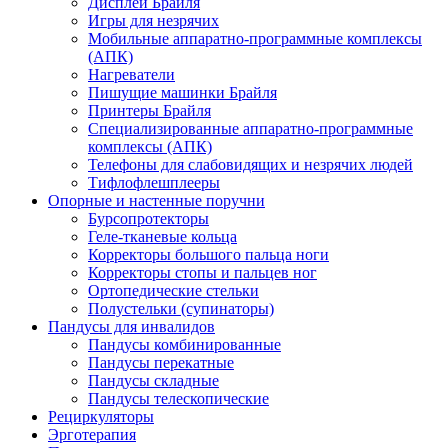
Дисплеи Брайля
Игры для незрячих
Мобильные аппаратно-программные комплексы
(АПК)
Нагреватели
Пишущие машинки Брайля
Принтеры Брайля
Специализированные аппаратно-программные
комплексы (АПК)
Телефоны для слабовидящих и незрячих людей
Тифлофлешплееры
Опорные и настенные поручни
Бурсопротекторы
Геле-тканевые кольца
Корректоры большого пальца ноги
Корректоры стопы и пальцев ног
Ортопедические стельки
Полустельки (супинаторы)
Пандусы для инвалидов
Пандусы комбинированные
Пандусы перекатные
Пандусы складные
Пандусы телескопические
Рециркуляторы
Эрготерапия