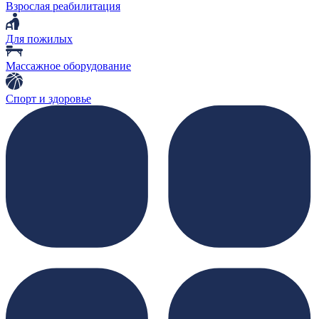
Взрослая реабилитация
Для пожилых
Массажное оборудование
Спорт и здоровье