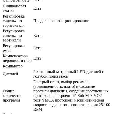
Camber Angle 2⁰
Силиконовая
Есть
смазка
Регулировка
сиденья по
Продольное позиционирование
горизонтали
Регулировка
сиденья по
Есть
вертикали
Регулировка
Есть
руля
Компенсаторы
Есть
неровности пола
Компьютер
2-х оконный матричный LED-дисплей с
Дисплей
голубой подсветкой
Быстрый старт, выбор режимов
(возвышенность, плато) и сложные
Общее
профили движения, создание собственных
количество
протоколов; встроенный Sub-Max VO2
программ
тест(YMCA протокол); изокинетическая
скорость в диапазоне сопротивления 25-100
RPM