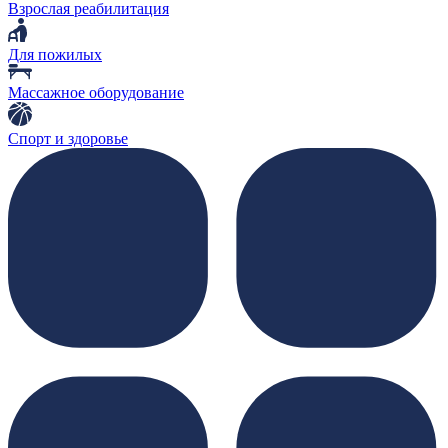
Взрослая реабилитация
Для пожилых
Массажное оборудование
Спорт и здоровье