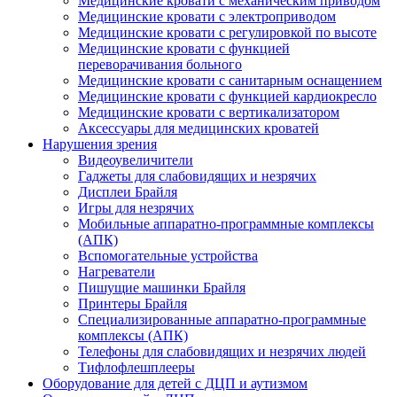
Медицинские кровати с механическим приводом
Медицинские кровати с электроприводом
Медицинские кровати с регулировкой по высоте
Медицинские кровати с функцией
переворачивания больного
Медицинские кровати с санитарным оснащением
Медицинские кровати с функцией кардиокресло
Медицинские кровати с вертикализатором
Аксессуары для медицинских кроватей
Нарушения зрения
Видеоувеличители
Гаджеты для слабовидящих и незрячих
Дисплеи Брайля
Игры для незрячих
Мобильные аппаратно-программные комплексы
(АПК)
Вспомогательные устройства
Нагреватели
Пишущие машинки Брайля
Принтеры Брайля
Специализированные аппаратно-программные
комплексы (АПК)
Телефоны для слабовидящих и незрячих людей
Тифлофлешплееры
Оборудование для детей с ДЦП и аутизмом