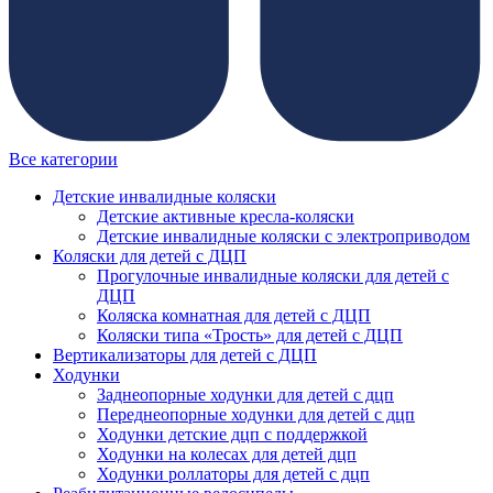
Все категории
Детские инвалидные коляски
Детские активные кресла-коляски
Детские инвалидные коляски с электроприводом
Коляски для детей с ДЦП
Прогулочные инвалидные коляски для детей с
ДЦП
Коляска комнатная для детей с ДЦП
Коляски типа «Трость» для детей с ДЦП
Вертикализаторы для детей с ДЦП
Ходунки
Заднеопорные ходунки для детей с дцп
Переднеопорные ходунки для детей с дцп
Ходунки детские дцп с поддержкой
Ходунки на колесах для детей дцп
Ходунки роллаторы для детей с дцп