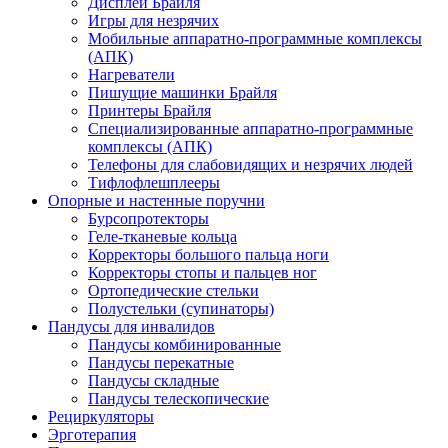
Дисплеи Брайля
Игры для незрячих
Мобильные аппаратно-программные комплексы
(АПК)
Нагреватели
Пишущие машинки Брайля
Принтеры Брайля
Специализированные аппаратно-программные
комплексы (АПК)
Телефоны для слабовидящих и незрячих людей
Тифлофлешплееры
Опорные и настенные поручни
Бурсопротекторы
Геле-тканевые кольца
Корректоры большого пальца ноги
Корректоры стопы и пальцев ног
Ортопедические стельки
Полустельки (супинаторы)
Пандусы для инвалидов
Пандусы комбинированные
Пандусы перекатные
Пандусы складные
Пандусы телескопические
Рециркуляторы
Эрготерапия