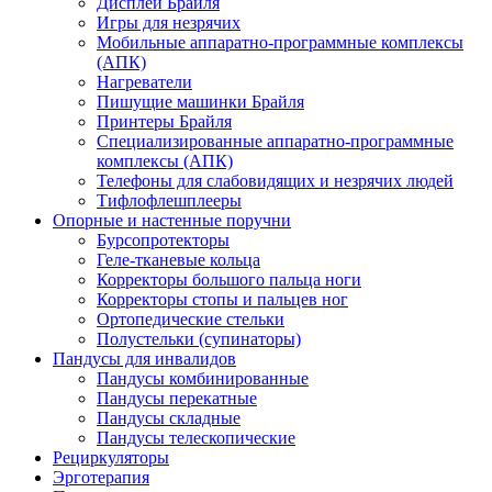
Дисплеи Брайля
Игры для незрячих
Мобильные аппаратно-программные комплексы
(АПК)
Нагреватели
Пишущие машинки Брайля
Принтеры Брайля
Специализированные аппаратно-программные
комплексы (АПК)
Телефоны для слабовидящих и незрячих людей
Тифлофлешплееры
Опорные и настенные поручни
Бурсопротекторы
Геле-тканевые кольца
Корректоры большого пальца ноги
Корректоры стопы и пальцев ног
Ортопедические стельки
Полустельки (супинаторы)
Пандусы для инвалидов
Пандусы комбинированные
Пандусы перекатные
Пандусы складные
Пандусы телескопические
Рециркуляторы
Эрготерапия