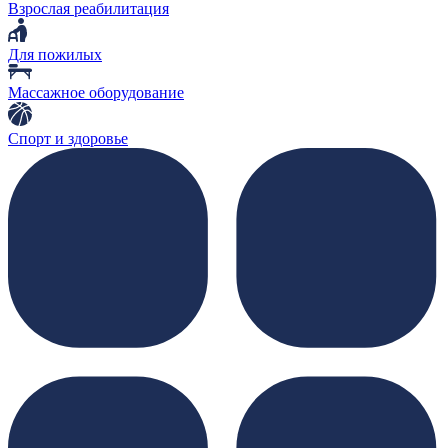
Взрослая реабилитация
Для пожилых
Массажное оборудование
Спорт и здоровье