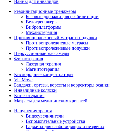
Ванны для инвалидов
Реабилитационные тренажеры
Беговые дорожки для реабилитации
Велотренажеры
Виброплатформы
Механотерапия
Противопролежневый матрас и подушки
Противопролежневые матрасы
Противопролежневые подушки
Перкуссионные массажеры
Физиотерапия
Лазерная терапия
Магнитотерапия
Кислородные концентраторы
VitaMove
Бандажи, ортезы, корсеты и корректоры осанки
Инвалидные коляски
Кинезотерапия
Матрасы для медицинских кроватей
Нарушения зрения
Видеоувеличители
Вспомогательные устройства
Гаджеты для слабовидящих и незрячих