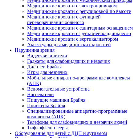
Медицинские кровати с механическим приводом
Медицинские кровати с электроприводом
Медицинские кровати с регулировкой по высоте
Медицинские кровати с функцией
переворачивания больного
Медицинские кровати с санитарным оснащением
Медицинские кровати с функцией кардиокресло
Медицинские кровати с вертикализатором
Аксессуары для медицинских кроватей
Нарушения зрения
Видеоувеличители
Гаджеты для слабовидящих и незрячих
Дисплеи Брайля
Игры для незрячих
Мобильные аппаратно-программные комплексы
(АПК)
Вспомогательные устройства
Нагреватели
Пишущие машинки Брайля
Принтеры Брайля
Специализированные аппаратно-программные
комплексы (АПК)
Телефоны для слабовидящих и незрячих людей
Тифлофлешплееры
Оборудование для детей с ДЦП и аутизмом