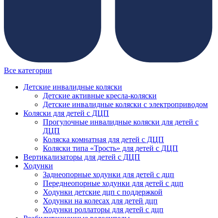
Все категории
Детские инвалидные коляски
Детские активные кресла-коляски
Детские инвалидные коляски с электроприводом
Коляски для детей с ДЦП
Прогулочные инвалидные коляски для детей с
ДЦП
Коляска комнатная для детей с ДЦП
Коляски типа «Трость» для детей с ДЦП
Вертикализаторы для детей с ДЦП
Ходунки
Заднеопорные ходунки для детей с дцп
Переднеопорные ходунки для детей с дцп
Ходунки детские дцп с поддержкой
Ходунки на колесах для детей дцп
Ходунки роллаторы для детей с дцп