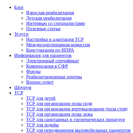
Блог
Взрослая реабилитация
Детская реабилитация
Интервью со специалистами
Полезные статьи
Услуги
Настройка и адаптация ТСР
Междисциплинарная комиссия
Консультация по ИПРА
Информация для пациентов
Электронный сертификат
Компенсация в СФР
Фонды
Реабилитационные центры
Вопрос-ответ
Шоурум
ТСР
ТСР для детей
ТСР для организации позы сидя
ТСР для организации вертикализации (поза стоя)
ТСР для организации позы лежа
ТСР для санитарных и гигиенических процедур
ТСР для ходьбы
ТСР для передвижения маломобильных пациентов