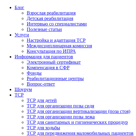
Блог
Взрослая реабилитация
Детская реабилитация
Интервью со специалистами
Полезные статьи
Услуги
Настройка и адаптация ТСР
Междисциплинарная комиссия
Консультация по ИПРА
Информация для пациентов
Электронный сертификат
Компенсация в СФР
Фонды
Реабилитационные центры
Вопрос-ответ
Шоурум
ТСР
ТСР для детей
ТСР для организации позы сидя
ТСР для организации вертикализации (поза стоя)
ТСР для организации позы лежа
ТСР для санитарных и гигиенических процедур
ТСР для ходьбы
ТСР для передвижения маломобильных пациентов