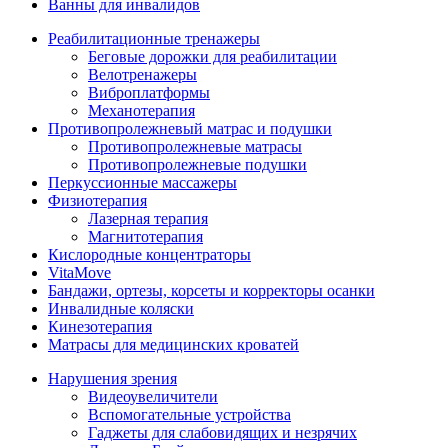
Ванны для инвалидов
Реабилитационные тренажеры
Беговые дорожки для реабилитации
Велотренажеры
Виброплатформы
Механотерапия
Противопролежневый матрас и подушки
Противопролежневые матрасы
Противопролежневые подушки
Перкуссионные массажеры
Физиотерапия
Лазерная терапия
Магнитотерапия
Кислородные концентраторы
VitaMove
Бандажи, ортезы, корсеты и корректоры осанки
Инвалидные коляски
Кинезотерапия
Матрасы для медицинских кроватей
Нарушения зрения
Видеоувеличители
Вспомогательные устройства
Гаджеты для слабовидящих и незрячих