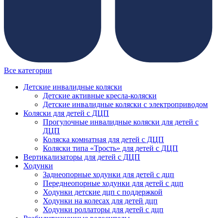
Все категории
Детские инвалидные коляски
Детские активные кресла-коляски
Детские инвалидные коляски с электроприводом
Коляски для детей с ДЦП
Прогулочные инвалидные коляски для детей с
ДЦП
Коляска комнатная для детей с ДЦП
Коляски типа «Трость» для детей с ДЦП
Вертикализаторы для детей с ДЦП
Ходунки
Заднеопорные ходунки для детей с дцп
Переднеопорные ходунки для детей с дцп
Ходунки детские дцп с поддержкой
Ходунки на колесах для детей дцп
Ходунки роллаторы для детей с дцп