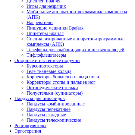
Дисплеи Брайля
Игры для незрячих
Мобильные аппаратно-программные комплексы
(АПК)
Нагреватели
Пишущие машинки Брайля
Принтеры Брайля
Специализированные аппаратно-программные
комплексы (АПК)
Телефоны для слабовидящих и незрячих людей
Тифлофлешплееры
Опорные и настенные поручни
Бурсопротекторы
Геле-тканевые кольца
Корректоры большого пальца ноги
Корректоры стопы и пальцев ног
Ортопедические стельки
Полустельки (супинаторы)
Пандусы для инвалидов
Пандусы комбинированные
Пандусы перекатные
Пандусы складные
Пандусы телескопические
Рециркуляторы
Эрготерапия