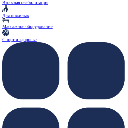
Взрослая реабилитация
Для пожилых
Массажное оборудование
Спорт и здоровье