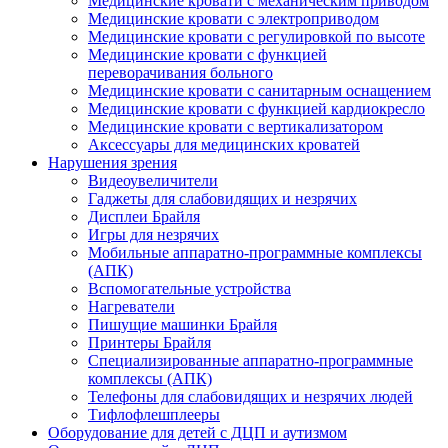
Медицинские кровати с механическим приводом
Медицинские кровати с электроприводом
Медицинские кровати с регулировкой по высоте
Медицинские кровати с функцией
переворачивания больного
Медицинские кровати с санитарным оснащением
Медицинские кровати с функцией кардиокресло
Медицинские кровати с вертикализатором
Аксессуары для медицинских кроватей
Нарушения зрения
Видеоувеличители
Гаджеты для слабовидящих и незрячих
Дисплеи Брайля
Игры для незрячих
Мобильные аппаратно-программные комплексы
(АПК)
Вспомогательные устройства
Нагреватели
Пишущие машинки Брайля
Принтеры Брайля
Специализированные аппаратно-программные
комплексы (АПК)
Телефоны для слабовидящих и незрячих людей
Тифлофлешплееры
Оборудование для детей с ДЦП и аутизмом