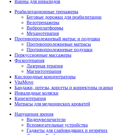
Ванны для инвалидов
Реабилитационные тренажеры
Беговые дорожки для реабилитации
Велотренажеры
Виброплатформы
Механотерапия
Противопролежневый матрас и подушки
Противопролежневые матрасы
Противопролежневые подушки
Перкуссионные массажеры
Физиотерапия
Лазерная терапия
Магнитотерапия
Кислородные концентраторы
VitaMove
Бандажи, ортезы, корсеты и корректоры осанки
Инвалидные коляски
Кинезотерапия
Матрасы для медицинских кроватей
Нарушения зрения
Видеоувеличители
Вспомогательные устройства
Гаджеты для слабовидящих и незрячих