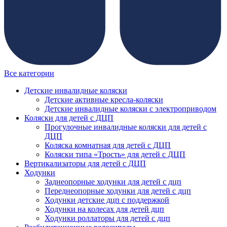
Все категории
Детские инвалидные коляски
Детские активные кресла-коляски
Детские инвалидные коляски с электроприводом
Коляски для детей с ДЦП
Прогулочные инвалидные коляски для детей с
ДЦП
Коляска комнатная для детей с ДЦП
Коляски типа «Трость» для детей с ДЦП
Вертикализаторы для детей с ДЦП
Ходунки
Заднеопорные ходунки для детей с дцп
Переднеопорные ходунки для детей с дцп
Ходунки детские дцп с поддержкой
Ходунки на колесах для детей дцп
Ходунки роллаторы для детей с дцп