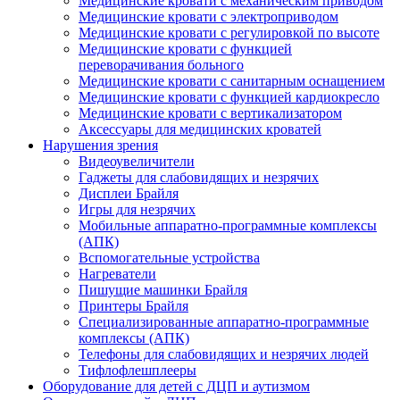
Медицинские кровати с механическим приводом
Медицинские кровати с электроприводом
Медицинские кровати с регулировкой по высоте
Медицинские кровати с функцией
переворачивания больного
Медицинские кровати с санитарным оснащением
Медицинские кровати с функцией кардиокресло
Медицинские кровати с вертикализатором
Аксессуары для медицинских кроватей
Нарушения зрения
Видеоувеличители
Гаджеты для слабовидящих и незрячих
Дисплеи Брайля
Игры для незрячих
Мобильные аппаратно-программные комплексы
(АПК)
Вспомогательные устройства
Нагреватели
Пишущие машинки Брайля
Принтеры Брайля
Специализированные аппаратно-программные
комплексы (АПК)
Телефоны для слабовидящих и незрячих людей
Тифлофлешплееры
Оборудование для детей с ДЦП и аутизмом