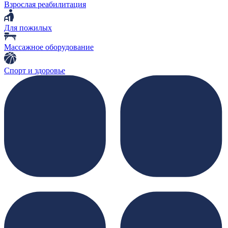
Взрослая реабилитация
Для пожилых
Массажное оборудование
Спорт и здоровье