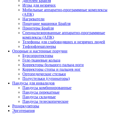
Дисплеи Брайля
Игры для незрячих
Мобильные аппаратно-программные комплексы
(АПК)
Нагреватели
Пишущие машинки Брайля
Принтеры Брайля
Специализированные аппаратно-программные
комплексы (АПК)
Телефоны для слабовидящих и незрячих людей
Тифлофлешплееры
Опорные и настенные поручни
Бурсопротекторы
Геле-тканевые кольца
Корректоры большого пальца ноги
Корректоры стопы и пальцев ног
Ортопедические стельки
Полустельки (супинаторы)
Пандусы для инвалидов
Пандусы комбинированные
Пандусы перекатные
Пандусы складные
Пандусы телескопические
Рециркуляторы
Эрготерапия