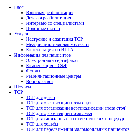
Блог
Взрослая реабилитация
Детская реабилитация
Интервью со специалистами
Полезные статьи
Услуги
Настройка и адаптация ТСР
Междисциплинарная комиссия
Консультация по ИПРА
Информация для пациентов
Электронный сертификат
Компенсация в СФР
Фонды
Реабилитационные центры
Вопрос-ответ
Шоурум
ТСР
ТСР для детей
ТСР для организации позы сидя
ТСР для организации вертикализации (поза стоя)
ТСР для организации позы лежа
ТСР для санитарных и гигиенических процедур
ТСР для ходьбы
ТСР для передвижения маломобильных пациентов