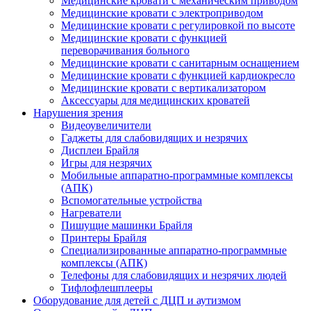
Медицинские кровати с механическим приводом
Медицинские кровати с электроприводом
Медицинские кровати с регулировкой по высоте
Медицинские кровати с функцией
переворачивания больного
Медицинские кровати с санитарным оснащением
Медицинские кровати с функцией кардиокресло
Медицинские кровати с вертикализатором
Аксессуары для медицинских кроватей
Нарушения зрения
Видеоувеличители
Гаджеты для слабовидящих и незрячих
Дисплеи Брайля
Игры для незрячих
Мобильные аппаратно-программные комплексы
(АПК)
Вспомогательные устройства
Нагреватели
Пишущие машинки Брайля
Принтеры Брайля
Специализированные аппаратно-программные
комплексы (АПК)
Телефоны для слабовидящих и незрячих людей
Тифлофлешплееры
Оборудование для детей с ДЦП и аутизмом