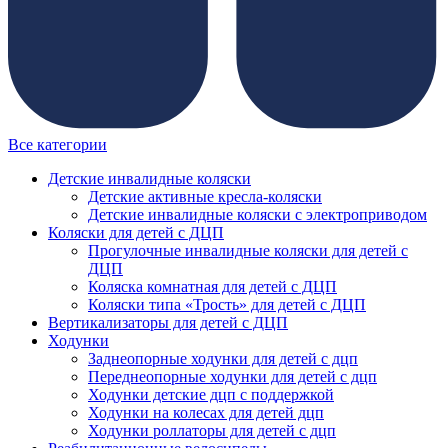
Все категории
Детские инвалидные коляски
Детские активные кресла-коляски
Детские инвалидные коляски с электроприводом
Коляски для детей с ДЦП
Прогулочные инвалидные коляски для детей с
ДЦП
Коляска комнатная для детей с ДЦП
Коляски типа «Трость» для детей с ДЦП
Вертикализаторы для детей с ДЦП
Ходунки
Заднеопорные ходунки для детей с дцп
Переднеопорные ходунки для детей с дцп
Ходунки детские дцп с поддержкой
Ходунки на колесах для детей дцп
Ходунки роллаторы для детей с дцп