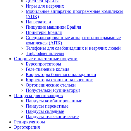
Дисплеи Брайля
Игры для незрячих
Мобильные аппаратно-программные комплексы
(АПК)
Нагреватели
Пишущие машинки Брайля
Принтеры Брайля
Специализированные аппаратно-программные
комплексы (АПК)
Телефоны для слабовидящих и незрячих людей
Тифлофлешплееры
Опорные и настенные поручни
Бурсопротекторы
Геле-тканевые кольца
Корректоры большого пальца ноги
Корректоры стопы и пальцев ног
Ортопедические стельки
Полустельки (супинаторы)
Пандусы для инвалидов
Пандусы комбинированные
Пандусы перекатные
Пандусы складные
Пандусы телескопические
Рециркуляторы
Эрготерапия