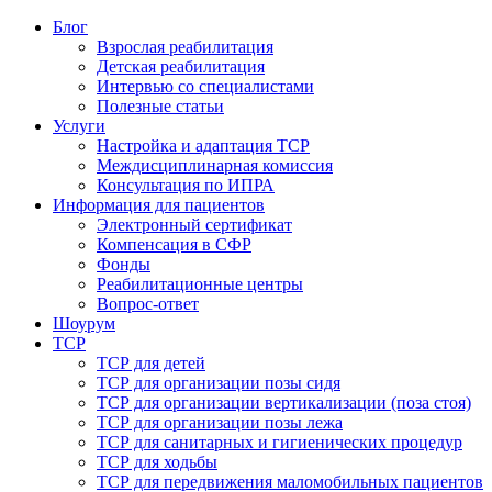
Блог
Взрослая реабилитация
Детская реабилитация
Интервью со специалистами
Полезные статьи
Услуги
Настройка и адаптация ТСР
Междисциплинарная комиссия
Консультация по ИПРА
Информация для пациентов
Электронный сертификат
Компенсация в СФР
Фонды
Реабилитационные центры
Вопрос-ответ
Шоурум
ТСР
ТСР для детей
ТСР для организации позы сидя
ТСР для организации вертикализации (поза стоя)
ТСР для организации позы лежа
ТСР для санитарных и гигиенических процедур
ТСР для ходьбы
ТСР для передвижения маломобильных пациентов