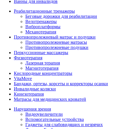
Ванны для инвалидов
Реабилитационные тренажеры
Беговые дорожки для реабилитации
Велотренажеры
Виброплатформы
Механотерапия
Противопролежневый матрас и подушки
Противопролежневые матрасы
Противопролежневые подушки
Перкуссионные массажеры
Физиотерапия
Лазерная терапия
Магнитотерапия
Кислородные концентраторы
VitaMove
Бандажи, ортезы, корсеты и корректоры осанки
Инвалидные коляски
Кинезотерапия
Матрасы для медицинских кроватей
Нарушения зрения
Видеоувеличители
Вспомогательные устройства
Гаджеты для слабовидящих и незрячих