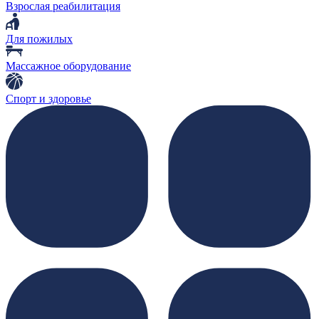
Взрослая реабилитация
Для пожилых
Массажное оборудование
Спорт и здоровье