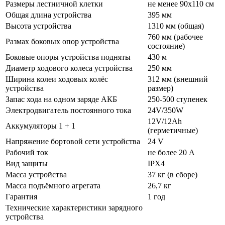
Размеры лестничной клетки
не менее 90х110 см
Общая длина устройства
395 мм
Высота устройства
1310 мм (общая)
760 мм (рабочее
Размах боковых опор устройства
состояние)
Боковые опоры устройства подняты
430 м
Диаметр ходового колеса устройства
250 мм
Ширина колеи ходовых колёс
312 мм (внешний
устройства
размер)
Запас хода на одном заряде АКБ
250-500 ступенек
Электродвигатель постоянного тока
24V/350W
12V/12Ah
Аккумуляторы 1 + 1
(герметичные)
Напряжение бортовой сети устройства
24 V
Рабочий ток
не более 20 A
Вид защиты
IPX4
Масса устройства
37 кг (в сборе)
Масса подъёмного агрегата
26,7 кг
Гарантия
1 год
Технические характеристики зарядного
устройства