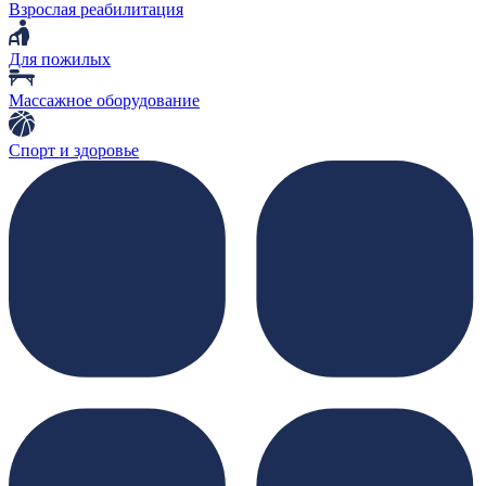
Взрослая реабилитация
Для пожилых
Массажное оборудование
Спорт и здоровье