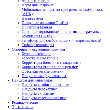
Дисплеи Брайля
Игры для незрячих
Мобильные аппаратно-программные комплексы
(АПК)
Нагреватели
Пишущие машинки Брайля
Принтеры Брайля
Специализированные аппаратно-программные
комплексы (АПК)
Телефоны для слабовидящих и незрячих людей
Тифлофлешплееры
Опорные и настенные поручни
Бурсопротекторы
Геле-тканевые кольца
Корректоры большого пальца ноги
Корректоры стопы и пальцев ног
Ортопедические стельки
Полустельки (супинаторы)
Пандусы для инвалидов
Пандусы комбинированные
Пандусы перекатные
Пандусы складные
Пандусы телескопические
Рециркуляторы
Эрготерапия