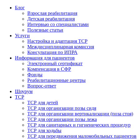
Блог
Взрослая реабилитация
Детская реабилитация
Интервью со специалистами
Полезные статьи
Услуги
Настройка и адаптация ТСР
Междисциплинарная комиссия
Консультация по ИПРА
Информация для пациентов
Электронный сертификат
Компенсация в СФР
Фонды
Реабилитационные центры
Вопрос-ответ
Шоурум
ТСР
ТСР для детей
ТСР для организации позы сидя
ТСР для организации вертикализации (поза стоя)
ТСР для организации позы лежа
ТСР для санитарных и гигиенических процедур
ТСР для ходьбы
ТСР для передвижения маломобильных пациентов