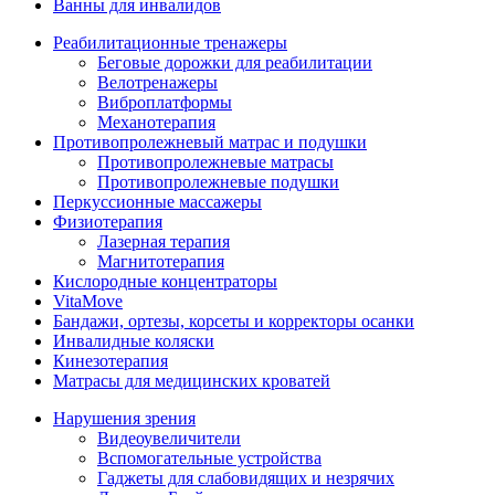
Ванны для инвалидов
Реабилитационные тренажеры
Беговые дорожки для реабилитации
Велотренажеры
Виброплатформы
Механотерапия
Противопролежневый матрас и подушки
Противопролежневые матрасы
Противопролежневые подушки
Перкуссионные массажеры
Физиотерапия
Лазерная терапия
Магнитотерапия
Кислородные концентраторы
VitaMove
Бандажи, ортезы, корсеты и корректоры осанки
Инвалидные коляски
Кинезотерапия
Матрасы для медицинских кроватей
Нарушения зрения
Видеоувеличители
Вспомогательные устройства
Гаджеты для слабовидящих и незрячих