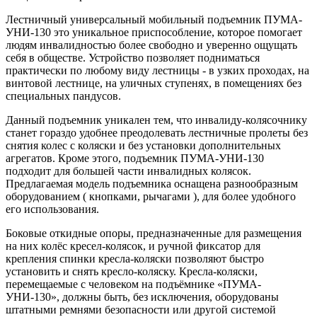
Лестничный универсальный мобильный подъемник ПУМА-
УНИ-130 это уникальное приспособление, которое помогает
людям инвалидностью более свободно и уверенно ощущать
себя в обществе. Устройство позволяет подниматься
практически по любому виду лестницы - в узких проходах, на
винтовой лестнице, на уличных ступенях, в помещениях без
специальных пандусов.
Данный подъемник уникален тем, что инвалиду-колясочнику
станет гораздо удобнее преодолевать лестничные пролеты без
снятия колес с коляски и без установки дополнительных
агрегатов. Кроме этого, подъемник ПУМА-УНИ-130
подходит для большей части инвалидных колясок.
Предлагаемая модель подъемника оснащена разнообразным
оборудованием ( кнопками, рычагами ), для более удобного
его использования.
Боковые откидные опоры, предназначенные для размещения
на них колёс кресел-колясок, и ручной фиксатор для
крепления спинки кресла-коляски позволяют быстро
установить и снять кресло-коляску. Кресла-коляски,
перемещаемые с человеком на подъёмнике «ПУМА-
УНИ-130», должны быть, без исключения, оборудованы
штатными ремнями безопасности или другой системой