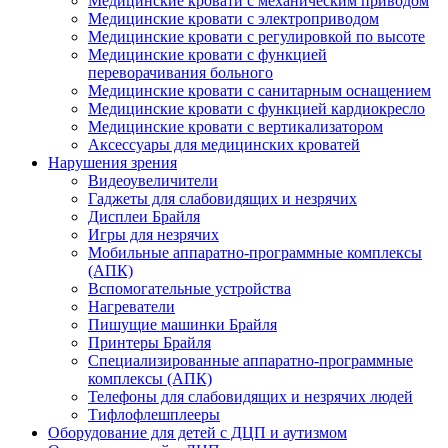
Медицинские кровати с механическим приводом
Медицинские кровати с электроприводом
Медицинские кровати с регулировкой по высоте
Медицинские кровати с функцией
переворачивания больного
Медицинские кровати с санитарным оснащением
Медицинские кровати с функцией кардиокресло
Медицинские кровати с вертикализатором
Аксессуары для медицинских кроватей
Нарушения зрения
Видеоувеличители
Гаджеты для слабовидящих и незрячих
Дисплеи Брайля
Игры для незрячих
Мобильные аппаратно-программные комплексы
(АПК)
Вспомогательные устройства
Нагреватели
Пишущие машинки Брайля
Принтеры Брайля
Специализированные аппаратно-программные
комплексы (АПК)
Телефоны для слабовидящих и незрячих людей
Тифлофлешплееры
Оборудование для детей с ДЦП и аутизмом