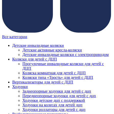
Все категории
Детские инвалидные коляски
Детские активные кресла-коляски
Детские инвалидные коляски с электроприводом
Коляски для детей с ДЦП
Прогулочные инвалидные коляски для детей с
ДЦП
Коляска комнатная для детей с ДЦП
Коляски типа «Трость» для детей с ДЦП
Вертикализаторы для детей с ДЦП
Ходунки
Заднеопорные ходунки для детей с дцп
Переднеопорные ходунки для детей с дцп
Ходунки детские дцп с поддержкой
Ходунки на колесах для детей дцп
Ходунки роллаторы для детей с дцп