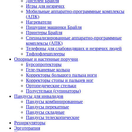
Дисплеи Брайля
Игры для незрячих
Мобильные аппаратно-программные комплексы
(АПК)
Нагреватели
Пишущие машинки Брайля
Принтеры Брайля
Специализированные аппаратно-программные
комплексы (АПК)
Телефоны для слабовидящих и незрячих людей
Тифлофлешплееры
Опорные и настенные поручни
Бурсопротекторы
Геле-тканевые кольца
Корректоры большого пальца ноги
Корректоры стопы и пальцев ног
Ортопедические стельки
Полустельки (супинаторы)
Пандусы для инвалидов
Пандусы комбинированные
Пандусы перекатные
Пандусы складные
Пандусы телескопические
Рециркуляторы
Эрготерапия