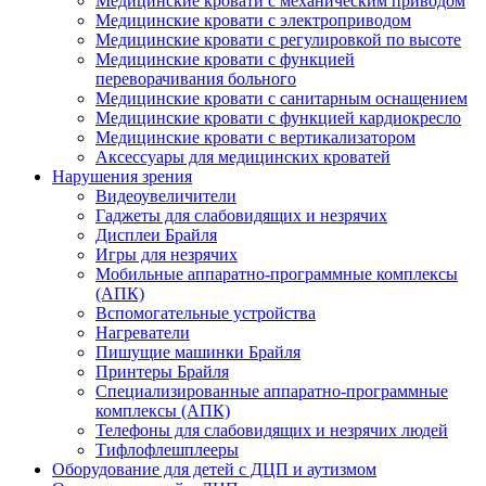
Медицинские кровати с механическим приводом
Медицинские кровати с электроприводом
Медицинские кровати с регулировкой по высоте
Медицинские кровати с функцией
переворачивания больного
Медицинские кровати с санитарным оснащением
Медицинские кровати с функцией кардиокресло
Медицинские кровати с вертикализатором
Аксессуары для медицинских кроватей
Нарушения зрения
Видеоувеличители
Гаджеты для слабовидящих и незрячих
Дисплеи Брайля
Игры для незрячих
Мобильные аппаратно-программные комплексы
(АПК)
Вспомогательные устройства
Нагреватели
Пишущие машинки Брайля
Принтеры Брайля
Специализированные аппаратно-программные
комплексы (АПК)
Телефоны для слабовидящих и незрячих людей
Тифлофлешплееры
Оборудование для детей с ДЦП и аутизмом