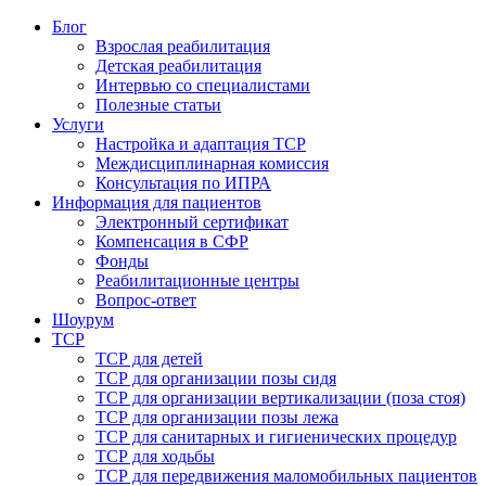
Блог
Взрослая реабилитация
Детская реабилитация
Интервью со специалистами
Полезные статьи
Услуги
Настройка и адаптация ТСР
Междисциплинарная комиссия
Консультация по ИПРА
Информация для пациентов
Электронный сертификат
Компенсация в СФР
Фонды
Реабилитационные центры
Вопрос-ответ
Шоурум
ТСР
ТСР для детей
ТСР для организации позы сидя
ТСР для организации вертикализации (поза стоя)
ТСР для организации позы лежа
ТСР для санитарных и гигиенических процедур
ТСР для ходьбы
ТСР для передвижения маломобильных пациентов