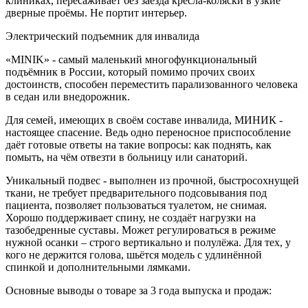
клиниках, пересаживает без заезда кресла-коляски в узкие
дверные проёмы. Не портит интерьер.
Электрический подъемник для инвалида
«MINIK» - самый маленький многофункциональный
подъёмник в России, который помимо прочих своих
достоинств, способен переместить парализованного человека
в седан или внедорожник.
Для семей, имеющих в своём составе инвалида, МИНИК -
настоящее спасение. Ведь одно переносное приспособление
даёт готовые ответы на такие вопросы: как поднять, как
помыть, на чём отвезти в больницу или санаторий.
Уникальный подвес - выполнен из прочной, быстросохнущей
ткани, не требует предварительного подсовывания под
пациента, позволяет пользоваться туалетом, не снимая.
Хорошо поддерживает спину, не создаёт нагрузки на
тазобедренные суставы. Может регулироваться в режиме
нужной осанки – строго вертикально и полулёжа. Для тех, у
кого не держится голова, шьётся модель с удлинённой
спинкой и дополнительными лямками.
Основные выводы о товаре за 3 года выпуска и продаж: