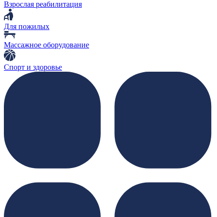
Взрослая реабилитация
Для пожилых
Массажное оборудование
Спорт и здоровье