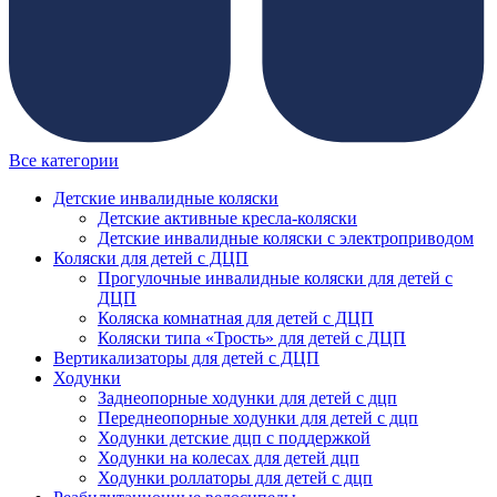
Все категории
Детские инвалидные коляски
Детские активные кресла-коляски
Детские инвалидные коляски с электроприводом
Коляски для детей с ДЦП
Прогулочные инвалидные коляски для детей с
ДЦП
Коляска комнатная для детей с ДЦП
Коляски типа «Трость» для детей с ДЦП
Вертикализаторы для детей с ДЦП
Ходунки
Заднеопорные ходунки для детей с дцп
Переднеопорные ходунки для детей с дцп
Ходунки детские дцп с поддержкой
Ходунки на колесах для детей дцп
Ходунки роллаторы для детей с дцп