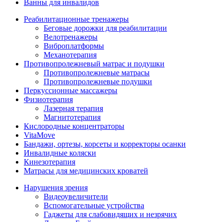
Ванны для инвалидов
Реабилитационные тренажеры
Беговые дорожки для реабилитации
Велотренажеры
Виброплатформы
Механотерапия
Противопролежневый матрас и подушки
Противопролежневые матрасы
Противопролежневые подушки
Перкуссионные массажеры
Физиотерапия
Лазерная терапия
Магнитотерапия
Кислородные концентраторы
VitaMove
Бандажи, ортезы, корсеты и корректоры осанки
Инвалидные коляски
Кинезотерапия
Матрасы для медицинских кроватей
Нарушения зрения
Видеоувеличители
Вспомогательные устройства
Гаджеты для слабовидящих и незрячих