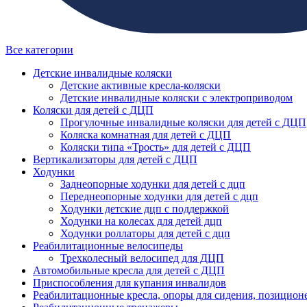
Все категории
Детские инвалидные коляски
Детские активные кресла-коляски
Детские инвалидные коляски с электроприводом
Коляски для детей с ДЦП
Прогулочные инвалидные коляски для детей с ДЦП
Коляска комнатная для детей с ДЦП
Коляски типа «Трость» для детей с ДЦП
Вертикализаторы для детей с ДЦП
Ходунки
Заднеопорные ходунки для детей с дцп
Переднеопорные ходунки для детей с дцп
Ходунки детские дцп с поддержкой
Ходунки на колесах для детей дцп
Ходунки роллаторы для детей с дцп
Реабилитационные велосипеды
Трехколесный велосипед для ДЦП
Автомобильные кресла для детей с ДЦП
Приспособления для купания инвалидов
Реабилитационные кресла, опоры для сидения, позицион