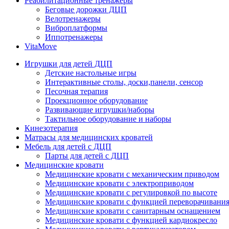
Реабилитационные тренажеры
Беговые дорожки ДЦП
Велотренажеры
Виброплатформы
Иппотренажеры
VitaMove
Игрушки для детей ДЦП
Детские настольные игры
Интерактивные столы, доски,панели, сенсор
Песочная терапия
Проекционное оборудование
Развивающие игрушки/наборы
Тактильное оборудование и наборы
Кинезотерапия
Матрасы для медицинских кроватей
Мебель для детей с ДЦП
Парты для детей с ДЦП
Медицинские кровати
Медицинские кровати с механическим приводом
Медицинские кровати с электроприводом
Медицинские кровати с регулировкой по высоте
Медицинские кровати с функцией переворачивания
Медицинские кровати с санитарным оснащением
Медицинские кровати с функцией кардиокресло