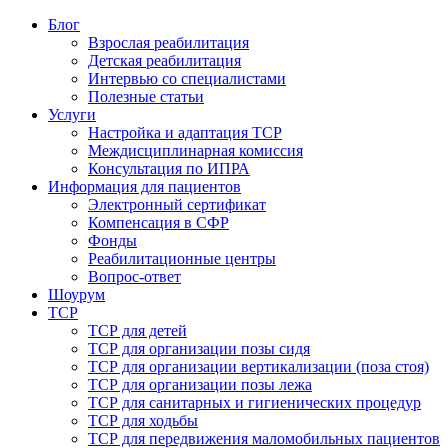
Блог
Взрослая реабилитация
Детская реабилитация
Интервью со специалистами
Полезные статьи
Услуги
Настройка и адаптация ТСР
Междисциплинарная комиссия
Консультация по ИПРА
Информация для пациентов
Электронный сертификат
Компенсация в СФР
Фонды
Реабилитационные центры
Вопрос-ответ
Шоурум
ТСР
ТСР для детей
ТСР для организации позы сидя
ТСР для организации вертикализации (поза стоя)
ТСР для организации позы лежа
ТСР для санитарных и гигиенических процедур
ТСР для ходьбы
ТСР для передвижения маломобильных пациентов