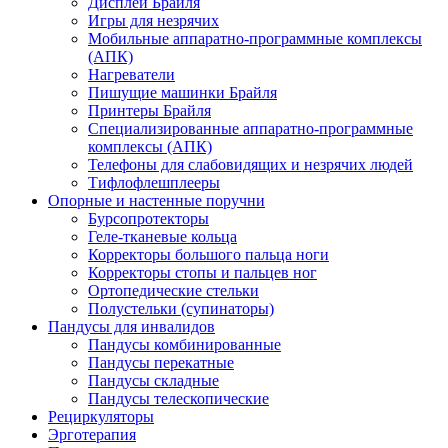
Дисплеи Брайля
Игры для незрячих
Мобильные аппаратно-программные комплексы
(АПК)
Нагреватели
Пишущие машинки Брайля
Принтеры Брайля
Специализированные аппаратно-программные
комплексы (АПК)
Телефоны для слабовидящих и незрячих людей
Тифлофлешплееры
Опорные и настенные поручни
Бурсопротекторы
Геле-тканевые кольца
Корректоры большого пальца ноги
Корректоры стопы и пальцев ног
Ортопедические стельки
Полустельки (супинаторы)
Пандусы для инвалидов
Пандусы комбинированные
Пандусы перекатные
Пандусы складные
Пандусы телескопические
Рециркуляторы
Эрготерапия