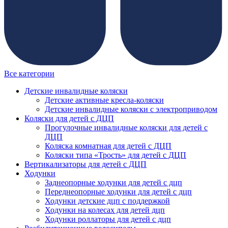
Все категории
Детские инвалидные коляски
Детские активные кресла-коляски
Детские инвалидные коляски с электроприводом
Коляски для детей с ДЦП
Прогулочные инвалидные коляски для детей с
ДЦП
Коляска комнатная для детей с ДЦП
Коляски типа «Трость» для детей с ДЦП
Вертикализаторы для детей с ДЦП
Ходунки
Заднеопорные ходунки для детей с дцп
Переднеопорные ходунки для детей с дцп
Ходунки детские дцп с поддержкой
Ходунки на колесах для детей дцп
Ходунки роллаторы для детей с дцп