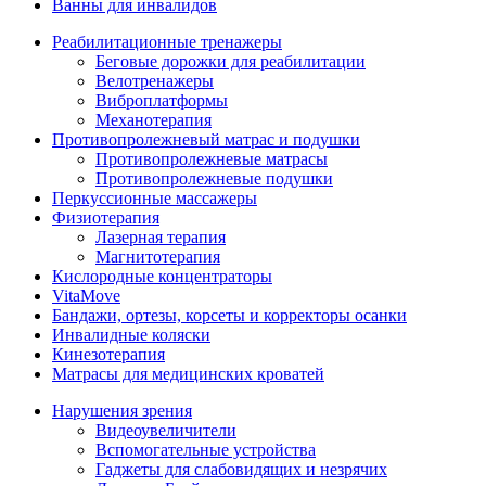
Ванны для инвалидов
Реабилитационные тренажеры
Беговые дорожки для реабилитации
Велотренажеры
Виброплатформы
Механотерапия
Противопролежневый матрас и подушки
Противопролежневые матрасы
Противопролежневые подушки
Перкуссионные массажеры
Физиотерапия
Лазерная терапия
Магнитотерапия
Кислородные концентраторы
VitaMove
Бандажи, ортезы, корсеты и корректоры осанки
Инвалидные коляски
Кинезотерапия
Матрасы для медицинских кроватей
Нарушения зрения
Видеоувеличители
Вспомогательные устройства
Гаджеты для слабовидящих и незрячих