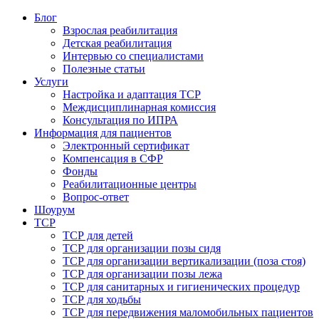
Блог
Взрослая реабилитация
Детская реабилитация
Интервью со специалистами
Полезные статьи
Услуги
Настройка и адаптация ТСР
Междисциплинарная комиссия
Консультация по ИПРА
Информация для пациентов
Электронный сертификат
Компенсация в СФР
Фонды
Реабилитационные центры
Вопрос-ответ
Шоурум
ТСР
ТСР для детей
ТСР для организации позы сидя
ТСР для организации вертикализации (поза стоя)
ТСР для организации позы лежа
ТСР для санитарных и гигиенических процедур
ТСР для ходьбы
ТСР для передвижения маломобильных пациентов