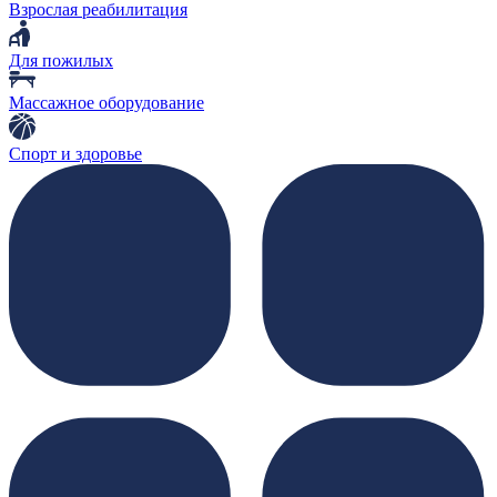
Взрослая реабилитация
Для пожилых
Массажное оборудование
Спорт и здоровье