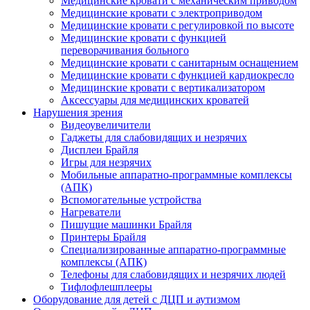
Медицинские кровати с механическим приводом
Медицинские кровати с электроприводом
Медицинские кровати с регулировкой по высоте
Медицинские кровати с функцией
переворачивания больного
Медицинские кровати с санитарным оснащением
Медицинские кровати с функцией кардиокресло
Медицинские кровати с вертикализатором
Аксессуары для медицинских кроватей
Нарушения зрения
Видеоувеличители
Гаджеты для слабовидящих и незрячих
Дисплеи Брайля
Игры для незрячих
Мобильные аппаратно-программные комплексы
(АПК)
Вспомогательные устройства
Нагреватели
Пишущие машинки Брайля
Принтеры Брайля
Специализированные аппаратно-программные
комплексы (АПК)
Телефоны для слабовидящих и незрячих людей
Тифлофлешплееры
Оборудование для детей с ДЦП и аутизмом