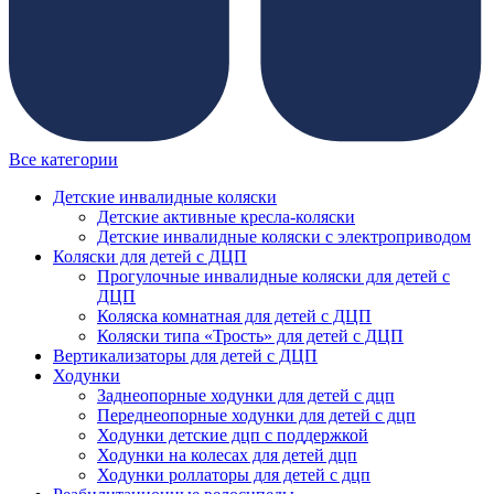
Все категории
Детские инвалидные коляски
Детские активные кресла-коляски
Детские инвалидные коляски с электроприводом
Коляски для детей с ДЦП
Прогулочные инвалидные коляски для детей с
ДЦП
Коляска комнатная для детей с ДЦП
Коляски типа «Трость» для детей с ДЦП
Вертикализаторы для детей с ДЦП
Ходунки
Заднеопорные ходунки для детей с дцп
Переднеопорные ходунки для детей с дцп
Ходунки детские дцп с поддержкой
Ходунки на колесах для детей дцп
Ходунки роллаторы для детей с дцп