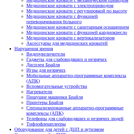
Медицинские кровати с механическим приводом
Медицинские кровати с электроприводом
Медицинские кровати с регулировкой по высоте
Медицинские кровати с функцией
переворачивания больного
Медицинские кровати с санитарным оснащением
Медицинские кровати с функцией кардиокресло
Медицинские кровати с вертикализатором
Аксессуары для медицинских кроватей
Нарушения зрения
Видеоувеличители
Гаджеты для слабовидящих и незрячих
Дисплеи Брайля
Игры для незрячих
Мобильные аппаратно-программные комплексы
(АПК)
Вспомогательные устройства
Нагреватели
Пишущие машинки Брайля
Принтеры Брайля
Специализированные аппаратно-программные
комплексы (АПК)
Телефоны для слабовидящих и незрячих людей
Тифлофлешплееры
Оборудование для детей с ДЦП и аутизмом