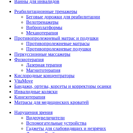
Ванны для инвалидов
Реабилитационные тренажеры
Беговые дорожки для реабилитации
Велотренажеры
Виброплатформы
Механотерапия
Противопролежневый матрас и подушки
Противопролежневые матрасы
Противопролежневые подушки
Перкуссионные массажеры
Физиотерапия
Лазерная терапия
Магнитотерапия
Кислородные концентраторы
VitaMove
Бандажи, ортезы, корсеты и корректоры осанки
Инвалидные коляски
Кинезотерапия
Матрасы для медицинских кроватей
Нарушения зрения
Видеоувеличители
Вспомогательные устройства
Гаджеты для слабовидящих и незрячих