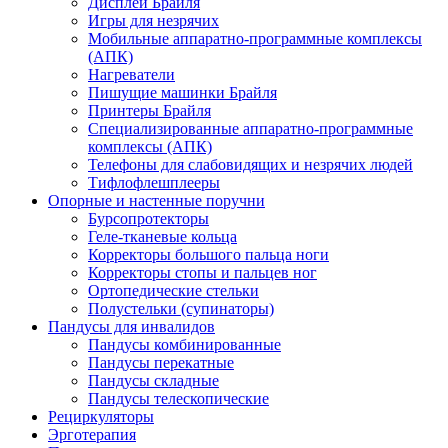
Дисплеи Брайля
Игры для незрячих
Мобильные аппаратно-программные комплексы
(АПК)
Нагреватели
Пишущие машинки Брайля
Принтеры Брайля
Специализированные аппаратно-программные
комплексы (АПК)
Телефоны для слабовидящих и незрячих людей
Тифлофлешплееры
Опорные и настенные поручни
Бурсопротекторы
Геле-тканевые кольца
Корректоры большого пальца ноги
Корректоры стопы и пальцев ног
Ортопедические стельки
Полустельки (супинаторы)
Пандусы для инвалидов
Пандусы комбинированные
Пандусы перекатные
Пандусы складные
Пандусы телескопические
Рециркуляторы
Эрготерапия