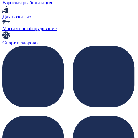
Взрослая реабилитация
Для пожилых
Массажное оборудование
Спорт и здоровье