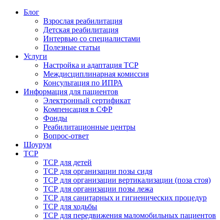
Блог
Взрослая реабилитация
Детская реабилитация
Интервью со специалистами
Полезные статьи
Услуги
Настройка и адаптация ТСР
Междисциплинарная комиссия
Консультация по ИПРА
Информация для пациентов
Электронный сертификат
Компенсация в СФР
Фонды
Реабилитационные центры
Вопрос-ответ
Шоурум
ТСР
ТСР для детей
ТСР для организации позы сидя
ТСР для организации вертикализации (поза стоя)
ТСР для организации позы лежа
ТСР для санитарных и гигиенических процедур
ТСР для ходьбы
ТСР для передвижения маломобильных пациентов