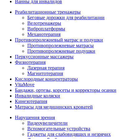
Ванны для инвалидов
Реабилитационные тренажеры
Беговые дорожки для реабилитации
Велотренажеры
Виброплатформы
Механотерапия
Противопролежневый матрас и подушки
Противопролежневые матрасы
Противопролежневые подушки
Перкуссионные массажеры
Физиотерапия
Лазерная терапия
Магнитотерапия
Кислородные концентраторы
VitaMove
Бандажи, ортезы, корсеты и корректоры осанки
Инвалидные коляски
Кинезотерапия
Матрасы для медицинских кроватей
Нарушения зрения
Видеоувеличители
Вспомогательные устройства
Гаджеты для слабовидящих и незрячих