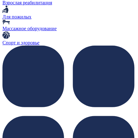
Взрослая реабилитация
Для пожилых
Массажное оборудование
Спорт и здоровье