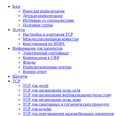
Блог
Взрослая реабилитация
Детская реабилитация
Интервью со специалистами
Полезные статьи
Услуги
Настройка и адаптация ТСР
Междисциплинарная комиссия
Консультация по ИПРА
Информация для пациентов
Электронный сертификат
Компенсация в СФР
Фонды
Реабилитационные центры
Вопрос-ответ
Шоурум
ТСР
ТСР для детей
ТСР для организации позы сидя
ТСР для организации вертикализации (поза стоя)
ТСР для организации позы лежа
ТСР для санитарных и гигиенических процедур
ТСР для ходьбы
ТСР для передвижения маломобильных пациентов