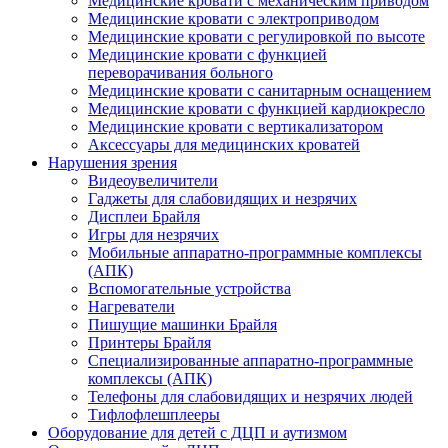
Медицинские кровати с механическим приводом
Медицинские кровати с электроприводом
Медицинские кровати с регулировкой по высоте
Медицинские кровати с функцией
переворачивания больного
Медицинские кровати с санитарным оснащением
Медицинские кровати с функцией кардиокресло
Медицинские кровати с вертикализатором
Аксессуары для медицинских кроватей
Нарушения зрения
Видеоувеличители
Гаджеты для слабовидящих и незрячих
Дисплеи Брайля
Игры для незрячих
Мобильные аппаратно-программные комплексы
(АПК)
Вспомогательные устройства
Нагреватели
Пишущие машинки Брайля
Принтеры Брайля
Специализированные аппаратно-программные
комплексы (АПК)
Телефоны для слабовидящих и незрячих людей
Тифлофлешплееры
Оборудование для детей с ДЦП и аутизмом