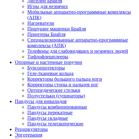
Дисплеи Брайля
Игры для незрячих
Мобильные аппаратно-программные комплексы
(АПК)
Нагреватели
Пишущие машинки Брайля
Принтеры Брайля
Специализированные аппаратно-программные
комплексы (АПК)
Телефоны для слабовидящих и незрячих людей
Тифлофлешплееры
Опорные и настенные поручни
Бурсопротекторы
Геле-тканевые кольца
Корректоры большого пальца ноги
Корректоры стопы и пальцев ног
Ортопедические стельки
Полустельки (супинаторы)
Пандусы для инвалидов
Пандусы комбинированные
Пандусы перекатные
Пандусы складные
Пандусы телескопические
Рециркуляторы
Эрготерапия