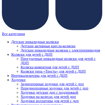
Все категории
Детские инвалидные коляски
Детские активные кресла-коляски
Детские инвалидные коляски с электроприводом
Коляски для детей с ДЦП
Прогулочные инвалидные коляски для детей с
ДЦП
Коляска комнатная для детей с ДЦП
Коляски типа «Трость» для детей с ДЦП
Вертикализаторы для детей с ДЦП
Ходунки
Заднеопорные ходунки для детей с дцп
Переднеопорные ходунки для детей с дцп
Ходунки детские дцп с поддержкой
Ходунки на колесах для детей дцп
Ходунки роллаторы для детей с дцп