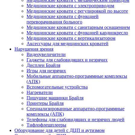
Медицинские кровати с механическим приводом
Медицинские кровати с электроприводом
Медицинские кровати с регулировкой по высоте
Медицинские кровати с функцией
переворачивания больного
Медицинские кровати с санитарным оснащением
Медицинские кровати с функцией кардиокресло
Медицинские кровати с вертикализатором
Аксессуары для медицинских кроватей
Нарушения зрения
Видеоувеличители
Гаджеты для слабовидящих и незрячих
Дисплеи Брайля
Игры для незрячих
Мобильные аппаратно-программные комплексы
(АПК)
Вспомогательные устройства
Нагреватели
Пишущие машинки Брайля
Принтеры Брайля
Специализированные аппаратно-программные
комплексы (АПК)
Телефоны для слабовидящих и незрячих людей
Тифлофлешплееры
Оборудование для детей с ДЦП и аутизмом