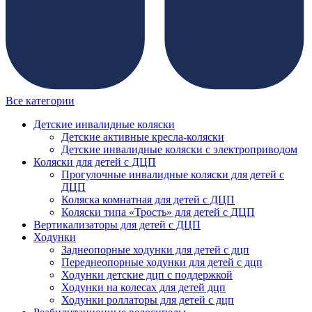
Все категории
Детские инвалидные коляски
Детские активные кресла-коляски
Детские инвалидные коляски с электроприводом
Коляски для детей с ДЦП
Прогулочные инвалидные коляски для детей с
ДЦП
Коляска комнатная для детей с ДЦП
Коляски типа «Трость» для детей с ДЦП
Вертикализаторы для детей с ДЦП
Ходунки
Заднеопорные ходунки для детей с дцп
Переднеопорные ходунки для детей с дцп
Ходунки детские дцп с поддержкой
Ходунки на колесах для детей дцп
Ходунки роллаторы для детей с дцп