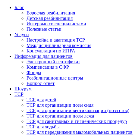
Блог
Взрослая реабилитация
Детская реабилитация
Интервью со специалистами
Полезные статьи
Услуги
Настройка и адаптация ТСР
Междисциплинарная комиссия
Консультация по ИПРА
Информация для пациентов
Электронный сертификат
Компенсация в СФР
Фонды
Реабилитационные центры
Вопрос-ответ
Шоурум
ТСР
ТСР для детей
ТСР для организации позы сидя
ТСР для организации вертикализации (поза стоя)
ТСР для организации позы лежа
ТСР для санитарных и гигиенических процедур
ТСР для ходьбы
ТСР для передвижения маломобильных пациентов