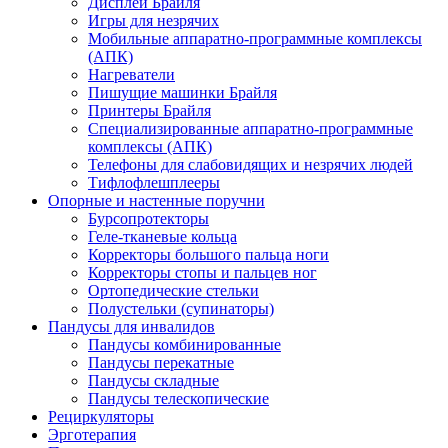
Дисплеи Брайля
Игры для незрячих
Мобильные аппаратно-программные комплексы
(АПК)
Нагреватели
Пишущие машинки Брайля
Принтеры Брайля
Специализированные аппаратно-программные
комплексы (АПК)
Телефоны для слабовидящих и незрячих людей
Тифлофлешплееры
Опорные и настенные поручни
Бурсопротекторы
Геле-тканевые кольца
Корректоры большого пальца ноги
Корректоры стопы и пальцев ног
Ортопедические стельки
Полустельки (супинаторы)
Пандусы для инвалидов
Пандусы комбинированные
Пандусы перекатные
Пандусы складные
Пандусы телескопические
Рециркуляторы
Эрготерапия