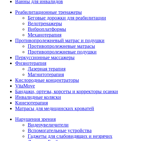
Ванны для инвалидов
Реабилитационные тренажеры
Беговые дорожки для реабилитации
Велотренажеры
Виброплатформы
Механотерапия
Противопролежневый матрас и подушки
Противопролежневые матрасы
Противопролежневые подушки
Перкуссионные массажеры
Физиотерапия
Лазерная терапия
Магнитотерапия
Кислородные концентраторы
VitaMove
Бандажи, ортезы, корсеты и корректоры осанки
Инвалидные коляски
Кинезотерапия
Матрасы для медицинских кроватей
Нарушения зрения
Видеоувеличители
Вспомогательные устройства
Гаджеты для слабовидящих и незрячих