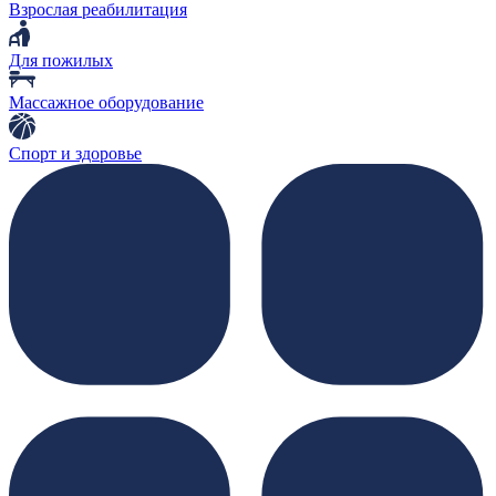
Взрослая реабилитация
Для пожилых
Массажное оборудование
Спорт и здоровье