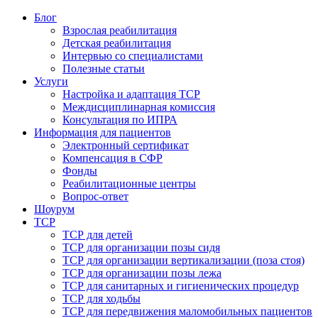
Блог
Взрослая реабилитация
Детская реабилитация
Интервью со специалистами
Полезные статьи
Услуги
Настройка и адаптация ТСР
Междисциплинарная комиссия
Консультация по ИПРА
Информация для пациентов
Электронный сертификат
Компенсация в СФР
Фонды
Реабилитационные центры
Вопрос-ответ
Шоурум
ТСР
ТСР для детей
ТСР для организации позы сидя
ТСР для организации вертикализации (поза стоя)
ТСР для организации позы лежа
ТСР для санитарных и гигиенических процедур
ТСР для ходьбы
ТСР для передвижения маломобильных пациентов