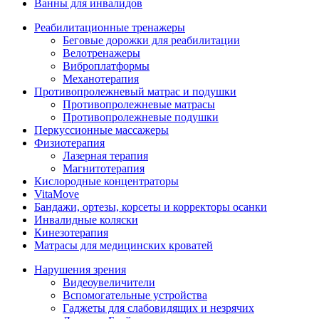
Ванны для инвалидов
Реабилитационные тренажеры
Беговые дорожки для реабилитации
Велотренажеры
Виброплатформы
Механотерапия
Противопролежневый матрас и подушки
Противопролежневые матрасы
Противопролежневые подушки
Перкуссионные массажеры
Физиотерапия
Лазерная терапия
Магнитотерапия
Кислородные концентраторы
VitaMove
Бандажи, ортезы, корсеты и корректоры осанки
Инвалидные коляски
Кинезотерапия
Матрасы для медицинских кроватей
Нарушения зрения
Видеоувеличители
Вспомогательные устройства
Гаджеты для слабовидящих и незрячих