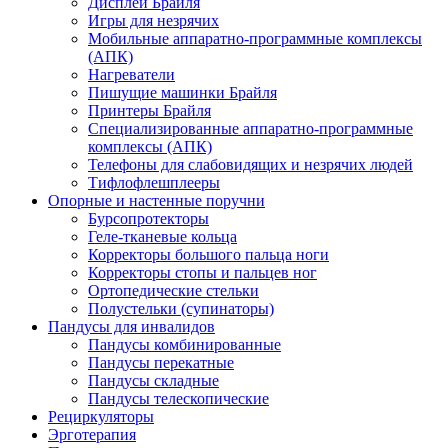
Дисплеи Брайля
Игры для незрячих
Мобильные аппаратно-программные комплексы
(АПК)
Нагреватели
Пишущие машинки Брайля
Принтеры Брайля
Специализированные аппаратно-программные
комплексы (АПК)
Телефоны для слабовидящих и незрячих людей
Тифлофлешплееры
Опорные и настенные поручни
Бурсопротекторы
Геле-тканевые кольца
Корректоры большого пальца ноги
Корректоры стопы и пальцев ног
Ортопедические стельки
Полустельки (супинаторы)
Пандусы для инвалидов
Пандусы комбинированные
Пандусы перекатные
Пандусы складные
Пандусы телескопические
Рециркуляторы
Эрготерапия