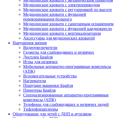
Медицинские кровати с механическим приводом
Медицинские кровати с электроприводом
Медицинские кровати с регулировкой по высоте
Медицинские кровати с функцией
переворачивания больного
Медицинские кровати с санитарным оснащением
Медицинские кровати с функцией кардиокресло
Медицинские кровати с вертикализатором
Аксессуары для медицинских кроватей
Нарушения зрения
Видеоувеличители
Гаджеты для слабовидящих и незрячих
Дисплеи Брайля
Игры для незрячих
Мобильные аппаратно-программные комплексы
(АПК)
Вспомогательные устройства
Нагреватели
Пишущие машинки Брайля
Принтеры Брайля
Специализированные аппаратно-программные
комплексы (АПК)
Телефоны для слабовидящих и незрячих людей
Тифлофлешплееры
Оборудование для детей с ДЦП и аутизмом