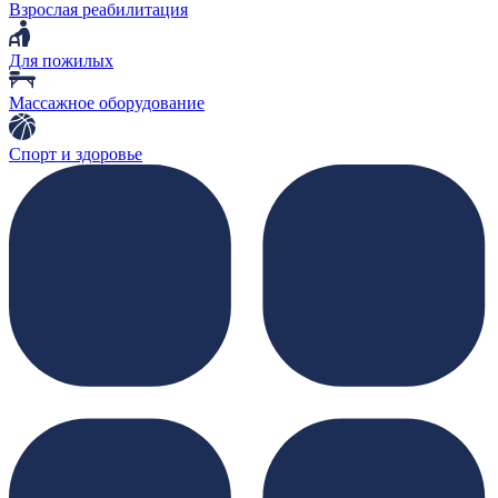
Взрослая реабилитация
Для пожилых
Массажное оборудование
Спорт и здоровье