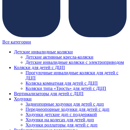
Все категории
Детские инвалидные коляски
Детские активные кресла-коляски
Детские инвалидные коляски с электроприводом
Коляски для детей с ДЦП
Прогулочные инвалидные коляски для детей с
ДЦП
Коляска комнатная для детей с ДЦП
Коляски типа «Трость» для детей с ДЦП
Вертикализаторы для детей с ДЦП
Ходунки
Заднеопорные ходунки для детей с дцп
Переднеопорные ходунки для детей с дцп
Ходунки детские дцп с поддержкой
Ходунки на колесах для детей дцп
Ходунки роллаторы для детей с дцп