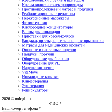
Кресла-коляски с ручным приводом
Кресла-коляски с электроприводом
Противопролежневый матрас и подушки
Реабилитационные тренажеры
Перкуссионные массажеры
Физиотерапия
Кислородные концентраторы
Ванны для инвалидов
Приставки для кресел-колясок
Бандажи, ортезы, корсеты и корректоры осанки
Матрасы для медицинских кроватей
Опорные и настенные поручни
Пандусы, поручни
Оборудование для больниц
Оборудование для РЦ
Нарушения зрения
VitaMove
Инвалидные коляски
Кинезотерапия
Эрготерапия
Рециркуляторы
2026 © mdcplanet
ФИО *
Ваш номер телефона *