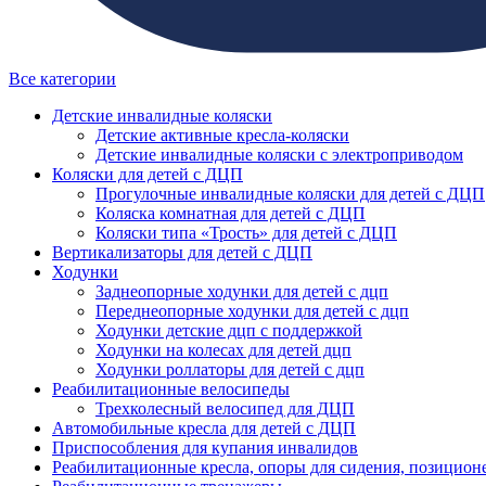
Все категории
Детские инвалидные коляски
Детские активные кресла-коляски
Детские инвалидные коляски с электроприводом
Коляски для детей с ДЦП
Прогулочные инвалидные коляски для детей с ДЦП
Коляска комнатная для детей с ДЦП
Коляски типа «Трость» для детей с ДЦП
Вертикализаторы для детей с ДЦП
Ходунки
Заднеопорные ходунки для детей с дцп
Переднеопорные ходунки для детей с дцп
Ходунки детские дцп с поддержкой
Ходунки на колесах для детей дцп
Ходунки роллаторы для детей с дцп
Реабилитационные велосипеды
Трехколесный велосипед для ДЦП
Автомобильные кресла для детей с ДЦП
Приспособления для купания инвалидов
Реабилитационные кресла, опоры для сидения, позицион