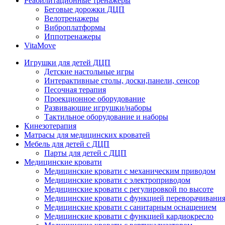
Реабилитационные тренажеры
Беговые дорожки ДЦП
Велотренажеры
Виброплатформы
Иппотренажеры
VitaMove
Игрушки для детей ДЦП
Детские настольные игры
Интерактивные столы, доски,панели, сенсор
Песочная терапия
Проекционное оборудование
Развивающие игрушки/наборы
Тактильное оборудование и наборы
Кинезотерапия
Матрасы для медицинских кроватей
Мебель для детей с ДЦП
Парты для детей с ДЦП
Медицинские кровати
Медицинские кровати с механическим приводом
Медицинские кровати с электроприводом
Медицинские кровати с регулировкой по высоте
Медицинские кровати с функцией переворачивания
Медицинские кровати с санитарным оснащением
Медицинские кровати с функцией кардиокресло