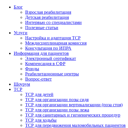
Блог
Взрослая реабилитация
Детская реабилитация
Интервью со специалистами
Полезные статьи
Услуги
Настройка и адаптация ТСР
Междисциплинарная комиссия
Консультация по ИПРА
Информация для пациентов
Электронный сертификат
Компенсация в СФР
Фонды
Реабилитационные центры
Вопрос-ответ
Шоурум
ТСР
ТСР для детей
ТСР для организации позы сидя
ТСР для организации вертикализации (поза стоя)
ТСР для организации позы лежа
ТСР для санитарных и гигиенических процедур
ТСР для ходьбы
ТСР для передвижения маломобильных пациентов