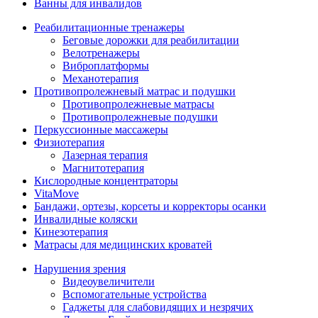
Ванны для инвалидов
Реабилитационные тренажеры
Беговые дорожки для реабилитации
Велотренажеры
Виброплатформы
Механотерапия
Противопролежневый матрас и подушки
Противопролежневые матрасы
Противопролежневые подушки
Перкуссионные массажеры
Физиотерапия
Лазерная терапия
Магнитотерапия
Кислородные концентраторы
VitaMove
Бандажи, ортезы, корсеты и корректоры осанки
Инвалидные коляски
Кинезотерапия
Матрасы для медицинских кроватей
Нарушения зрения
Видеоувеличители
Вспомогательные устройства
Гаджеты для слабовидящих и незрячих