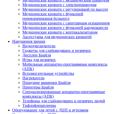
Медицинские кровати с механическим приводом
Медицинские кровати с электроприводом
Медицинские кровати с регулировкой по высоте
Медицинские кровати с функцией
переворачивания больного
Медицинские кровати с санитарным оснащением
Медицинские кровати с функцией кардиокресло
Медицинские кровати с вертикализатором
Аксессуары для медицинских кроватей
Нарушения зрения
Видеоувеличители
Гаджеты для слабовидящих и незрячих
Дисплеи Брайля
Игры для незрячих
Мобильные аппаратно-программные комплексы
(АПК)
Вспомогательные устройства
Нагреватели
Пишущие машинки Брайля
Принтеры Брайля
Специализированные аппаратно-программные
комплексы (АПК)
Телефоны для слабовидящих и незрячих людей
Тифлофлешплееры
Оборудование для детей с ДЦП и аутизмом