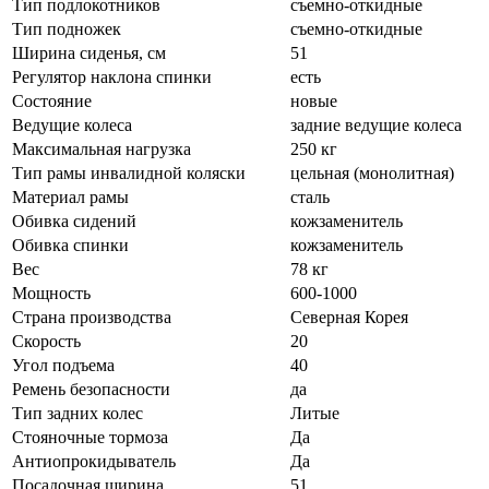
Тип подлокотников
съемно-откидные
Тип подножек
съемно-откидные
Ширина сиденья, см
51
Регулятор наклона спинки
есть
Состояние
новые
Ведущие колеса
задние ведущие колеса
Максимальная нагрузка
250 кг
Тип рамы инвалидной коляски
цельная (монолитная)
Материал рамы
сталь
Обивка сидений
кожзаменитель
Обивка спинки
кожзаменитель
Вес
78 кг
Мощность
600-1000
Страна производства
Северная Корея
Скорость
20
Угол подъема
40
Ремень безопасности
да
Тип задних колес
Литые
Стояночные тормоза
Да
Антиопрокидыватель
Да
Посадочная ширина
51