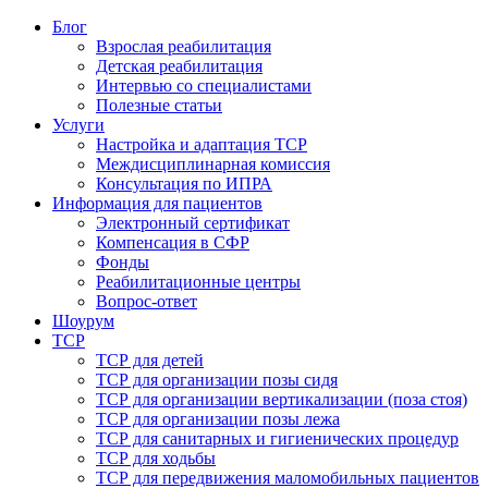
Блог
Взрослая реабилитация
Детская реабилитация
Интервью со специалистами
Полезные статьи
Услуги
Настройка и адаптация ТСР
Междисциплинарная комиссия
Консультация по ИПРА
Информация для пациентов
Электронный сертификат
Компенсация в СФР
Фонды
Реабилитационные центры
Вопрос-ответ
Шоурум
ТСР
ТСР для детей
ТСР для организации позы сидя
ТСР для организации вертикализации (поза стоя)
ТСР для организации позы лежа
ТСР для санитарных и гигиенических процедур
ТСР для ходьбы
ТСР для передвижения маломобильных пациентов