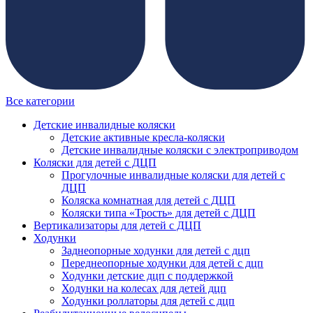
Все категории
Детские инвалидные коляски
Детские активные кресла-коляски
Детские инвалидные коляски с электроприводом
Коляски для детей с ДЦП
Прогулочные инвалидные коляски для детей с
ДЦП
Коляска комнатная для детей с ДЦП
Коляски типа «Трость» для детей с ДЦП
Вертикализаторы для детей с ДЦП
Ходунки
Заднеопорные ходунки для детей с дцп
Переднеопорные ходунки для детей с дцп
Ходунки детские дцп с поддержкой
Ходунки на колесах для детей дцп
Ходунки роллаторы для детей с дцп