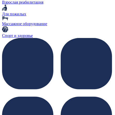
Взрослая реабилитация
Для пожилых
Массажное оборудование
Спорт и здоровье