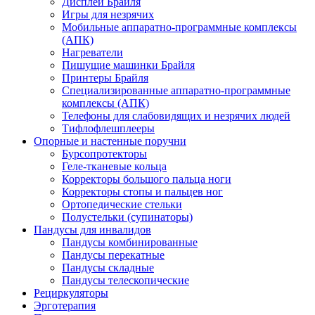
Дисплеи Брайля
Игры для незрячих
Мобильные аппаратно-программные комплексы
(АПК)
Нагреватели
Пишущие машинки Брайля
Принтеры Брайля
Специализированные аппаратно-программные
комплексы (АПК)
Телефоны для слабовидящих и незрячих людей
Тифлофлешплееры
Опорные и настенные поручни
Бурсопротекторы
Геле-тканевые кольца
Корректоры большого пальца ноги
Корректоры стопы и пальцев ног
Ортопедические стельки
Полустельки (супинаторы)
Пандусы для инвалидов
Пандусы комбинированные
Пандусы перекатные
Пандусы складные
Пандусы телескопические
Рециркуляторы
Эрготерапия