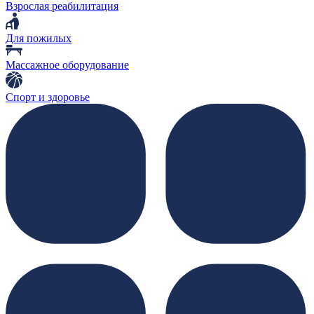
Взрослая реабилитация
Для пожилых
Массажное оборудование
Спорт и здоровье