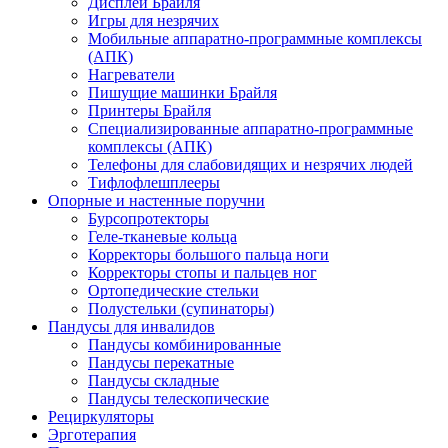
Дисплеи Брайля
Игры для незрячих
Мобильные аппаратно-программные комплексы
(АПК)
Нагреватели
Пишущие машинки Брайля
Принтеры Брайля
Специализированные аппаратно-программные
комплексы (АПК)
Телефоны для слабовидящих и незрячих людей
Тифлофлешплееры
Опорные и настенные поручни
Бурсопротекторы
Геле-тканевые кольца
Корректоры большого пальца ноги
Корректоры стопы и пальцев ног
Ортопедические стельки
Полустельки (супинаторы)
Пандусы для инвалидов
Пандусы комбинированные
Пандусы перекатные
Пандусы складные
Пандусы телескопические
Рециркуляторы
Эрготерапия