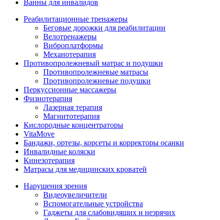
Ванны для инвалидов
Реабилитационные тренажеры
Беговые дорожки для реабилитации
Велотренажеры
Виброплатформы
Механотерапия
Противопролежневый матрас и подушки
Противопролежневые матрасы
Противопролежневые подушки
Перкуссионные массажеры
Физиотерапия
Лазерная терапия
Магнитотерапия
Кислородные концентраторы
VitaMove
Бандажи, ортезы, корсеты и корректоры осанки
Инвалидные коляски
Кинезотерапия
Матрасы для медицинских кроватей
Нарушения зрения
Видеоувеличители
Вспомогательные устройства
Гаджеты для слабовидящих и незрячих