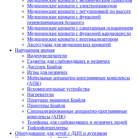
Медицинские кровати с механическим приводом
Медицинские кровати с электроприводом
Медицинские кровати с регулировкой по высоте
Медицинские кровати с функцией
переворачивания больного
Медицинские кровати с санитарным оснащением
Медицинские кровати с функцией кардиокресло
Медицинские кровати с вертикализатором
Аксессуары для медицинских кроватей
Нарушения зрения
Видеоувеличители
Гаджеты для слабовидящих и незрячих
Дисплеи Брайля
Игры для незрячих
Мобильные аппаратно-программные комплексы
(АПК)
Вспомогательные устройства
Нагреватели
Пишущие машинки Брайля
Принтеры Брайля
Специализированные аппаратно-программные
комплексы (АПК)
Телефоны для слабовидящих и незрячих людей
Тифлофлешплееры
Оборудование для детей с ДЦП и аутизмом