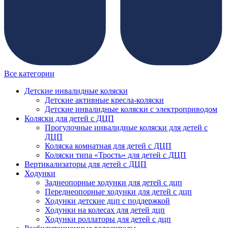
Все категории
Детские инвалидные коляски
Детские активные кресла-коляски
Детские инвалидные коляски с электроприводом
Коляски для детей с ДЦП
Прогулочные инвалидные коляски для детей с
ДЦП
Коляска комнатная для детей с ДЦП
Коляски типа «Трость» для детей с ДЦП
Вертикализаторы для детей с ДЦП
Ходунки
Заднеопорные ходунки для детей с дцп
Переднеопорные ходунки для детей с дцп
Ходунки детские дцп с поддержкой
Ходунки на колесах для детей дцп
Ходунки роллаторы для детей с дцп