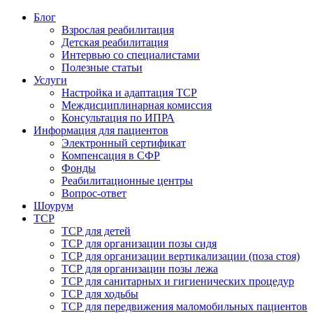
Блог
Взрослая реабилитация
Детская реабилитация
Интервью со специалистами
Полезные статьи
Услуги
Настройка и адаптация ТСР
Междисциплинарная комиссия
Консультация по ИПРА
Информация для пациентов
Электронный сертификат
Компенсация в СФР
Фонды
Реабилитационные центры
Вопрос-ответ
Шоурум
ТСР
ТСР для детей
ТСР для организации позы сидя
ТСР для организации вертикализации (поза стоя)
ТСР для организации позы лежа
ТСР для санитарных и гигиенических процедур
ТСР для ходьбы
ТСР для передвижения маломобильных пациентов